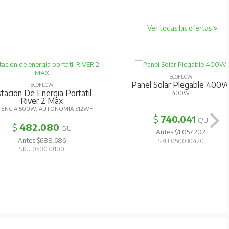
Ver todas las ofertas
ECOFLOW
Panel Solar Plegable 400
ECOFLOW
tacion De Energia Portatil
400W
River 2 Max
TENCIA 500W, AUTONOMIA 512WH
$
740.041
C/U
$
482.080
C/U
Antes $1.057.202
Antes $688.686
SKU 050030420
SKU 050030100