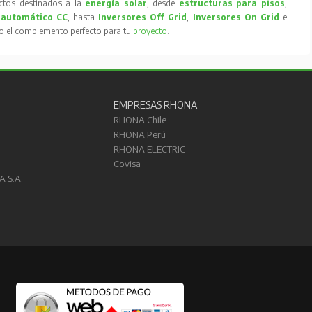
tos destinados a la
energía solar
, desde
estructuras para pisos
,
 automático CC
, hasta
Inversores Off Grid
,
Inversores On Grid
e
to el complemento perfecto para tu
proyecto
.
EMPRESAS RHONA
RHONA Chile
RHONA Perú
RHONA ELECTRIC
Covisa
A S.A.