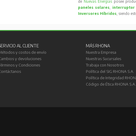
de
Nuevas Energías
posee produc
paneles solares
,
interruptor
Inversores Híbridos
, siendo es
SERVICIO AL CLIENTE
MÁS RHONA
Métodos y costos de envío
Nuestra Empresa
Cambios y devoluciones
Nuestras Sucursales
Términos y Condiciones
Trabaja con Nosotros
Contáctanos
Política del SIG RHONA S.A.
Política de Integridad RHON
Código de Ética RHONA S.A.