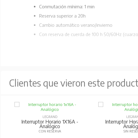
Conmutación mínima: 1 min
Reserva superior a 20h
Cambio automático verano/invierno
Con reserva de cuerda de 100 h 50/60Hz (cuarzo
Clientes que vieron este produc
LEGRAND
LEGRA
Interruptor Horario 1X16A -
Interruptor Hor
Analógico
Analóg
CON RESERVA
SIN RES