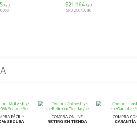
85
$211.164
C/U
C/U
50050
SKU 260750110
NA
MPRA FÁCIL Y
COMPRA ONLINE
COMPRA CO
0% SEGURA
RETIRO EN TIENDA
GARANTÍA