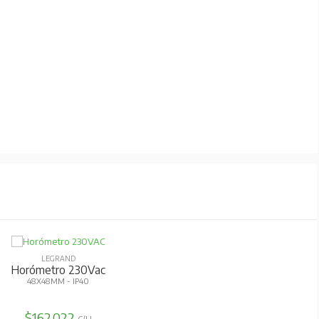
LEGRAND
Horómetro 230Vac
48X48MM - IP40
$162.022