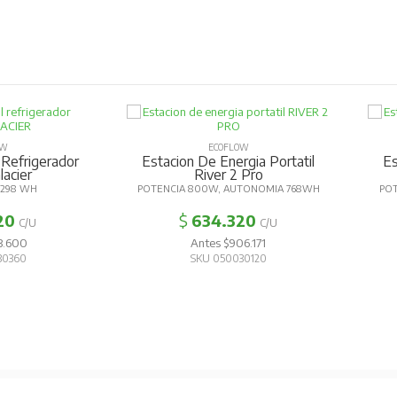
OW
ECOFLOW
 Refrigerador
Estacion De Energia Portatil
Es
lacier
River 2 Pro
298 WH
POTENCIA 800W, AUTONOMIA 768WH
PO
20
$
634.320
C/U
C/U
3.600
Antes $906.171
30360
SKU 050030120