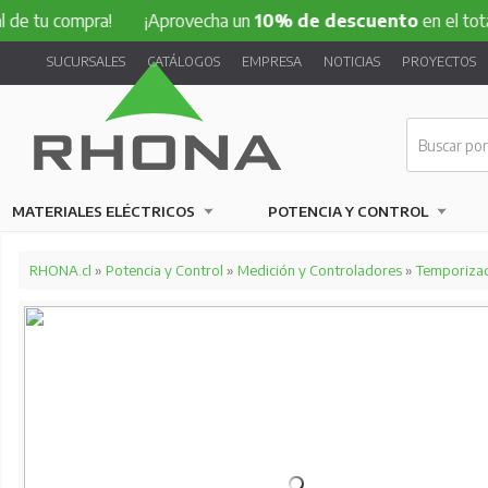
compra!
¡Aprovecha un
10% de descuento
en el total de tu 
SUCURSALES
CATÁLOGOS
EMPRESA
NOTICIAS
PROYECTOS
MATERIALES ELÉCTRICOS
POTENCIA Y CONTROL
RHONA.cl
»
Potencia y Control
»
Medición y Controladores
»
Temporiza