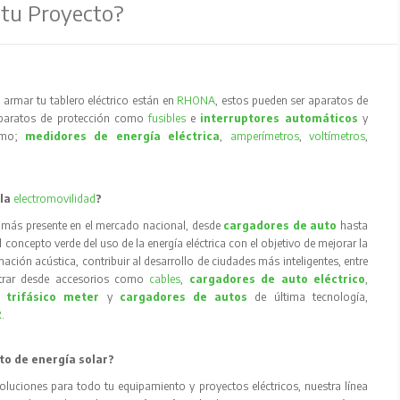
 tu Proyecto?
armar tu tablero eléctrico están en
RHONA
, estos pueden ser aparatos de
aparatos de protección como
fusibles
e
interruptores automáticos
y
como;
medidores de energía eléctrica
,
amperímetros
,
voltímetros
,
 la
electromovilidad
?
 más presente en el mercado nacional, desde
cargadores de auto
hasta
concepto verde del uso de la energía eléctrica con el objetivo de mejorar la
inación acústica, contribuir al desarrollo de ciudades más inteligentes, entre
trar desde accesorios como
cables
,
cargadores de auto eléctrico
,
 trifásico meter
y
cargadores de autos
de última tecnología,
R
.
to de energía solar?
oluciones para todo tu equipamiento y proyectos eléctricos, nuestra línea