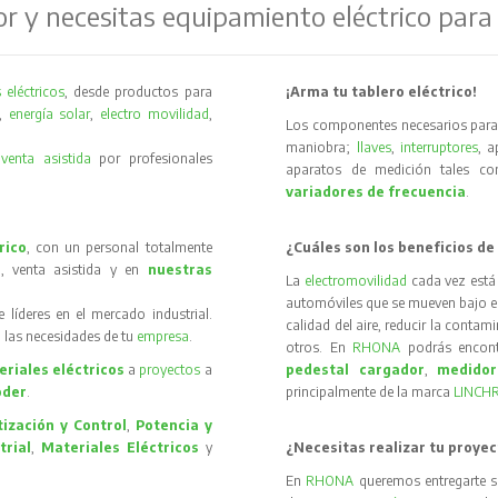
or y necesitas equipamiento eléctrico para
 eléctricos
, desde productos para
¡Arma tu tablero eléctrico!
,
energía solar
,
electro movilidad
,
Los componentes necesarios para 
maniobra;
llaves
,
interruptores
, 
y
venta asistida
por profesionales
aparatos de medición tales 
variadores de frecuencia
.
rico
, con un personal totalmente
¿Cuáles son los beneficios de
, venta asistida y en
nuestras
La
electromovilidad
cada vez está
automóviles que se mueven bajo el 
íderes en el mercado industrial.
calidad del aire, reducir la contam
 las necesidades de tu
empresa
.
otros. En
RHONA
podrás encon
riales eléctricos
a
proyectos
a
pedestal cargador
,
medidor
oder
.
principalmente de la marca
LINCH
ización y Control
,
Potencia y
trial
,
Materiales Eléctricos
y
¿Necesitas realizar tu proyec
En
RHONA
queremos entregarte s