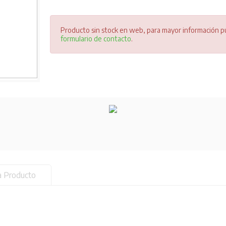
Producto sin stock en web, para mayor información pu
formulario de contacto
.
a Producto