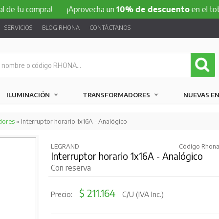
compra!
¡Aprovecha un
10% de descuento
en el total de tu
SERVICIOS
BLOG RHONA
CONTÁCTANOS
ILUMINACIÓN
TRANSFORMADORES
NUEVAS E
dores
» Interruptor horario 1x16A - Analógico
LEGRAND
Código Rhona:
Interruptor horario 1x16A - Analógico
Con reserva
$ 211.164
Precio:
C/U (IVA Inc.)