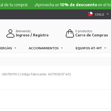
 compra!
¡Aprovecha un
10% de descuento
en el total de tu
CHILE
Bienvenido,
0
productos
Ingreso / Registro
Carro de Compras
NERGÍAS
ACCIONAMIENTOS
EQUIPOS AT-MT
 260750110 | Código Fabricante: 412790(037 40)