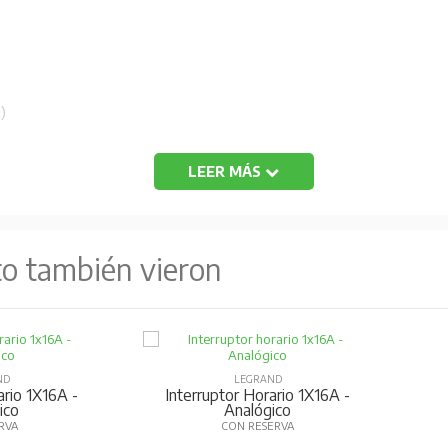
)
LEER MÁS
to también vieron
ND
LEGRAND
ario 1X16A -
Interruptor Horario 1X16A -
ico
Analógico
ERVA
CON RESERVA