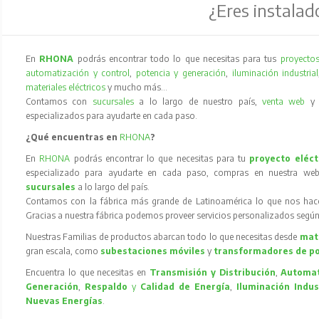
¿Eres instalad
En
RHONA
podrás encontrar todo lo que necesitas para tus
proyectos
automatización y control
,
potencia y generación
,
iluminación industrial
materiales eléctricos
y mucho más…
Contamos con
sucursales
a lo largo de nuestro país,
venta web
especializados para ayudarte en cada paso.
¿Qué encuentras en
RHONA
?
En
RHONA
podrás encontrar lo que necesitas para tu
proyecto eléct
especializado para ayudarte en cada paso, compras en nuestra web
sucursales
a lo largo del país.
Contamos con la fábrica más grande de Latinoamérica lo que nos hace l
Gracias a nuestra fábrica podemos proveer servicios personalizados según
Nuestras Familias de productos abarcan todo lo que necesitas desde
mate
gran escala, como
subestaciones móviles
y
transformadores de p
Encuentra lo que necesitas en
Transmisión y Distribución
,
Automat
Generación
,
Respaldo
y
Calidad de Energía
,
Iluminación Indus
Nuevas Energías
.