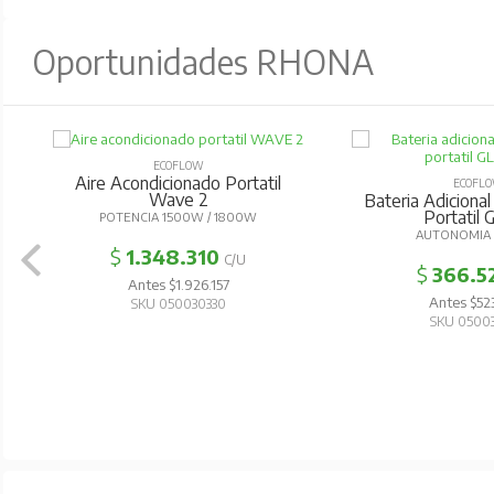
Oportunidades RHONA
ECOFLOW
Aire Acondicionado Portatil
ECOFL
Wave 2
Bateria Adicional
Portatil G
POTENCIA 1500W / 1800W
AUTONOMIA 
$
1.348.310
C/U
$
366.5
Antes $1.926.157
Antes $52
SKU 050030330
SKU 0500