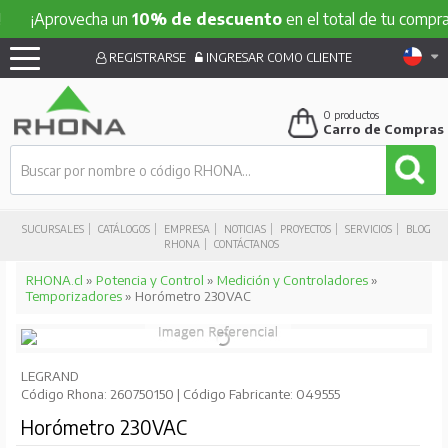
¡Aprovecha un
10% de descuento
en el total de tu compra!
REGISTRARSE
INGRESAR COMO CLIENTE
0
productos
Carro de Compras
SUCURSALES
CATÁLOGOS
EMPRESA
NOTICIAS
PROYECTOS
SERVICIOS
BLOG
RHONA
CONTÁCTANOS
RHONA.cl
»
Potencia y Control
»
Medición y Controladores
»
Temporizadores
» Horómetro 230VAC
LEGRAND
Código Rhona: 260750150 | Código Fabricante: 049555
Horómetro 230VAC