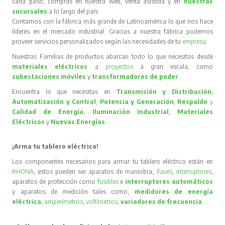
cada paso, compras en nuestra web, venta asistida y en
nuestras
sucursales
a lo largo del país.
Contamos con la fábrica más grande de Latinoamérica lo que nos hace
líderes en el mercado industrial. Gracias a nuestra fábrica podemos
proveer servicios personalizados según las necesidades de tu
empresa
.
Nuestras Familias de productos abarcan todo lo que necesitas desde
materiales eléctricos
a
proyectos
a gran escala, como
subestaciones móviles
y
transformadores de poder
.
Encuentra lo que necesitas en
Transmisión y Distribución
,
Automatización y Control
,
Potencia y Generación
,
Respaldo
y
Calidad de Energía
,
Iluminación Industrial
,
Materiales
Eléctricos
y
Nuevas Energías
.
¡Arma tu tablero eléctrico!
Los componentes necesarios para armar tu tablero eléctrico están en
RHONA
, estos pueden ser aparatos de maniobra;
llaves
,
interruptores
,
aparatos de protección como
fusibles
e
interruptores automáticos
y aparatos de medición tales como;
medidores de energía
eléctrica
,
amperímetros
,
voltímetros
,
variadores de frecuencia
.