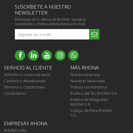
SUSCRÍBETE A NUESTRO
NEWSLETTER
Infórmate de lo último de RHONA. Nuestras
novedades y ofertas directamente a tu mail.
SERVICIO AL CLIENTE
MÁS RHONA
Métodos y costos de envío
Nuestra Empresa
Cambios y devoluciones
Nuestras Sucursales
Términos y Condiciones
Trabaja con Nosotros
Contáctanos
Política del SIG RHONA S.A.
Política de Integridad
RHONA S.A.
Código de Ética RHONA
S.A.
EMPRESAS RHONA
RHONA Chile