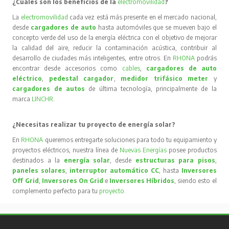
¿Cuáles son los beneficios de la
electromovilidad
?
La
electromovilidad
cada vez está más presente en el mercado nacional,
desde
cargadores de auto
hasta automóviles que se mueven bajo el
concepto verde del uso de la energía eléctrica con el objetivo de mejorar
la calidad del aire, reducir la contaminación acústica, contribuir al
desarrollo de ciudades más inteligentes, entre otros. En
RHONA
podrás
encontrar desde accesorios como
cables
,
cargadores de auto
eléctrico
,
pedestal cargador
,
medidor trifásico meter
y
cargadores de autos
de última tecnología, principalmente de la
marca
LINCHR
.
¿Necesitas realizar tu proyecto de energía solar?
En
RHONA
queremos entregarte soluciones para todo tu equipamiento y
proyectos eléctricos, nuestra línea de
Nuevas Energías
posee productos
destinados a la
energía solar
, desde
estructuras para pisos
,
paneles solares
,
interruptor automático CC
, hasta
Inversores
Off Grid
,
Inversores On Grid
e
Inversores Híbridos
, siendo esto el
complemento perfecto para tu
proyecto
.