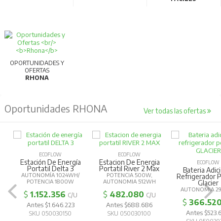
OPORTUNIDADES Y
OFERTAS
RHONA
Oportunidades RHONA
Ver todas las ofertas
ECOFLOW
ECOFLOW
Estación De Energía
Estacion De Energia
ECOFLOW
Portatil Delta 3
Portatil River 2 Max
Bateria Adic
AUTONOMÍA 1024WH/
POTENCIA 500W,
Refrigerador P
POTENCIA 1800W
AUTONOMIA 512WH
Glacier
AUTONOMIA 2
$
1.152.356
$
482.080
C/U
C/U
$
366.52
Antes $1.646.223
Antes $688.686
Antes $523
SKU 050030150
SKU 050030100