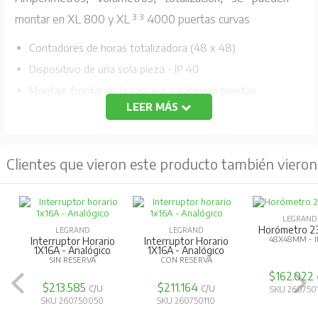
montar en XL 800 y XL ³ ³ 4000 puertas curvas
Contadores de horas totalizadora (48 x 48)
Dispositivo de una sola pieza - IP 40
Montaje frontal en la carcasa o gabinete puertas
LEER MÁS
El funcionamiento del motor síncrono (indicador de
funcionamiento)
Para contar las horas de funcionamiento de una
Clientes que vieron este producto también vieron
máquina o dispositivo eléctrico, sin reajuste
Se suministra con marco de cubierta (55 x 55 mm)
(para todo el cut-out) y accesorios de fijación
LEGRAND
Horómetro 2
LEGRAND
LEGRAND
Conexión: 2 x 1,5 mm ²
48X48MM - I
Interruptor Horario
Interruptor Horario
1X16A - Analógico
1X16A - Analógico
200 a 240 V ~ - 50 Hz
SIN RESERVA
CON RESERVA
$162.022
$213.585
$211.164
C/U
C/U
SKU 260750
SKU 260750050
SKU 260750110