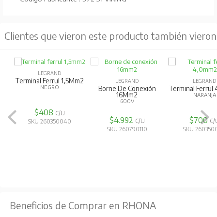
Clientes que vieron este producto también vieron
LEGRAND
Terminal Ferrul 1,5Mm2
LEGRAND
LEGRAND
NEGRO
Borne De Conexión
Terminal Ferru
16Mm2
NARANJA
600V
$408
C/U
$4.992
$700
C/U
C/
SKU 260350040
SKU 260790110
SKU 260350
Beneficios de Comprar en RHONA