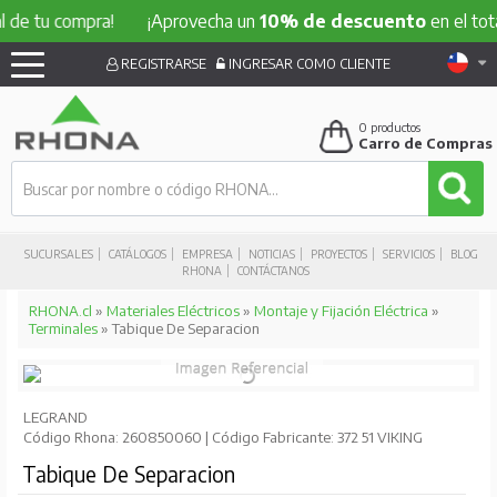
 compra!
¡Aprovecha un
10% de descuento
en el total de t
REGISTRARSE
INGRESAR COMO CLIENTE
0
productos
Carro de Compras
SUCURSALES
CATÁLOGOS
EMPRESA
NOTICIAS
PROYECTOS
SERVICIOS
BLOG
RHONA
CONTÁCTANOS
RHONA.cl
»
Materiales Eléctricos
»
Montaje y Fijación Eléctrica
»
Terminales
» Tabique De Separacion
LEGRAND
Código Rhona: 260850060 | Código Fabricante: 372 51 VIKING
Tabique De Separacion