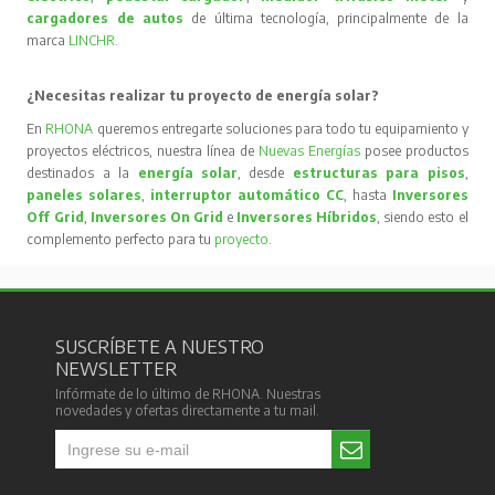
cargadores de autos
de última tecnología, principalmente de la
marca
LINCHR
.
¿Necesitas realizar tu proyecto de energía solar?
En
RHONA
queremos entregarte soluciones para todo tu equipamiento y
proyectos eléctricos, nuestra línea de
Nuevas Energías
posee productos
destinados a la
energía solar
, desde
estructuras para pisos
,
paneles solares
,
interruptor automático CC
, hasta
Inversores
Off Grid
,
Inversores On Grid
e
Inversores Híbridos
, siendo esto el
complemento perfecto para tu
proyecto
.
SUSCRÍBETE A NUESTRO
NEWSLETTER
Infórmate de lo último de RHONA. Nuestras
novedades y ofertas directamente a tu mail.