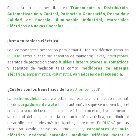
Encuentra lo que necesitas en
Transmisión y Distribución
,
Automatización y Control
,
Potencia y Generación
,
Respaldo
y
Calidad de Energía
,
Iluminación Industrial
,
Materiales
Eléctricos
y
Nuevas Energías
.
¡Arma tu tablero eléctrico!
Los componentes necesarios para armar tu tablero eléctrico están en
RHONA
, estos pueden ser aparatos de maniobra;
llaves
,
interruptores
,
aparatos de protección como
fusibles
e
interruptores automáticos
y aparatos de medición tales como;
medidores de energía
eléctrica
,
amperímetros
,
voltímetros
,
variadores de frecuencia
.
¿Cuáles son los beneficios de la
electromovilidad
?
La
electromovilidad
cada vez está más presente en el mercado nacional,
desde
cargadores de auto
hasta automóviles que se mueven bajo el
concepto verde del uso de la energía eléctrica con el objetivo de mejorar
la calidad del aire, reducir la contaminación acústica, contribuir al
desarrollo de ciudades más inteligentes, entre otros. En
RHONA
podrás
encontrar desde accesorios como
cables
,
cargadores de auto
eléctrico
,
pedestal cargador
,
medidor trifásico meter
y