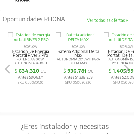
RHONA
Oportunidades RHONA
Ver todas las ofertas
ECOFLOW
ECOFLOW
ECOFLOW
Estacion De Energia
Bateria Adicional Delta
Estación De E
Portatil River 2 Pro
Max
Portatil Delta
POTENCIA 800W,
AUTONOMIA 2016WH PARA
AUTONOMÍA 15
AUTONOMIA 768WH
DELTA MAX
POTENCIA 1
$
634.320
$
936.781
$
1.405.99
C/U
C/U
Antes $906.171
Antes $1.338.259
Antes $2.00
SKU 050030120
SKU 050030220
SKU 050030
¿Eres instalador y necesitas