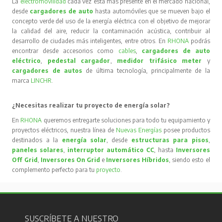
La
electromovilidad
cada vez está más presente en el mercado nacional,
desde
cargadores de auto
hasta automóviles que se mueven bajo el
concepto verde del uso de la energía eléctrica con el objetivo de mejorar
la calidad del aire, reducir la contaminación acústica, contribuir al
desarrollo de ciudades más inteligentes, entre otros. En
RHONA
podrás
encontrar desde accesorios como
cables
,
cargadores de auto
eléctrico
,
pedestal cargador
,
medidor trifásico meter
y
cargadores de autos
de última tecnología, principalmente de la
marca
LINCHR
.
¿Necesitas realizar tu proyecto de energía solar?
En
RHONA
queremos entregarte soluciones para todo tu equipamiento y
proyectos eléctricos, nuestra línea de
Nuevas Energías
posee productos
destinados a la
energía solar
, desde
estructuras para pisos
,
paneles solares
,
interruptor automático CC
, hasta
Inversores
Off Grid
,
Inversores On Grid
e
Inversores Híbridos
, siendo esto el
complemento perfecto para tu
proyecto
.
SUSCRÍBETE A NUESTRO