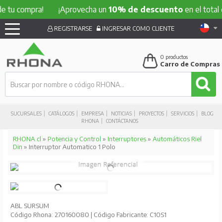
compra!
¡Aprovecha un
10% de descuento
en el total de tu 
REGISTRARSE
INGRESAR COMO CLIENTE
0
productos
Carro de Compras
SUCURSALES
CATÁLOGOS
EMPRESA
NOTICIAS
PROYECTOS
SERVICIOS
BLOG
RHONA
CONTÁCTANOS
RHONA.cl
»
Potencia y Control
»
Interruptores
»
Automáticos Riel
Din
» Interruptor Automatico 1 Polo
ABL SURSUM
Código Rhona: 270160080 | Código Fabricante: C10S1