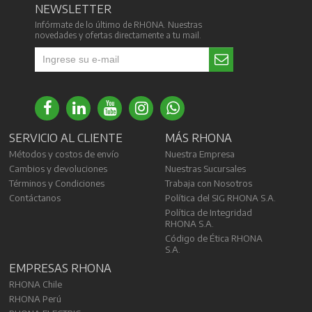
NEWSLETTER
Infórmate de lo último de RHONA. Nuestras
novedades y ofertas directamente a tu mail.
SERVICIO AL CLIENTE
MÁS RHONA
Métodos y costos de envío
Nuestra Empresa
Cambios y devoluciones
Nuestras Sucursales
Términos y Condiciones
Trabaja con Nosotros
Contáctanos
Política del SIG RHONA S.A.
Política de Integridad
RHONA S.A.
Código de Ética RHONA
S.A.
EMPRESAS RHONA
RHONA Chile
RHONA Perú