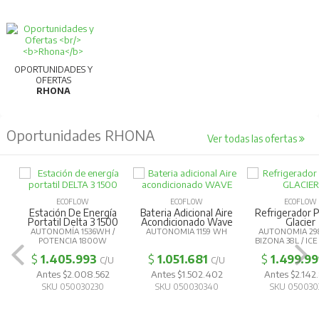
OPORTUNIDADES Y
OFERTAS
RHONA
Oportunidades RHONA
Ver todas las ofertas
ECOFLOW
ECOFLOW
ECOFLOW
Estación De Energía
Bateria Adicional Aire
Refrigerador P
Portatil Delta 3 1500
Acondicionado Wave
Glacier
AUTONOMÍA 1536WH /
AUTONOMIA 1159 WH
AUTONOMIA 29
POTENCIA 1800W
BIZONA 38L / IC
$
1.405.993
$
1.051.681
$
1.499.99
C/U
C/U
Antes $2.008.562
Antes $1.502.402
Antes $2.14
SKU 050030230
SKU 050030340
SKU 050030