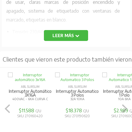
de usar, claras marcas de posición encendido y
apagado, sistema de etiquetado con ventanas de
marcado, etiquetas en blanco.
Tensión: 230/400V AC
LEER MÁS
Corriente Max: 10A/ 6KA
Curva: C
Clientes que vieron este producto también vieron
Código Fabricante: C10S1
ABL SURSUM
ABL SURSUM
ABL SURSU
Interruptor Automático
Interruptor Automatico
Interruptor Au
3X16A
3 Polos
1 Polo
400VAC - 6KA CURVA C
32A 10KA
10A 6KA
$11.588
$18.378
$2.989
C/U
C/U
C
SKU 270160420
SKU 270190620
SKU 270160