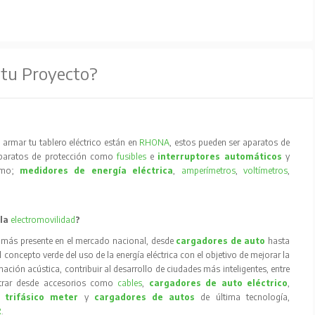
 tu Proyecto?
armar tu tablero eléctrico están en
RHONA
, estos pueden ser aparatos de
aparatos de protección como
fusibles
e
interruptores automáticos
y
como;
medidores de energía eléctrica
,
amperímetros
,
voltímetros
,
 la
electromovilidad
?
 más presente en el mercado nacional, desde
cargadores de auto
hasta
concepto verde del uso de la energía eléctrica con el objetivo de mejorar la
inación acústica, contribuir al desarrollo de ciudades más inteligentes, entre
trar desde accesorios como
cables
,
cargadores de auto eléctrico
,
 trifásico meter
y
cargadores de autos
de última tecnología,
R
.