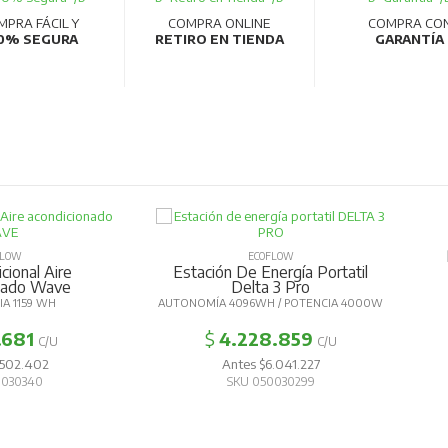
MPRA FÁCIL Y
COMPRA ONLINE
COMPRA CO
0% SEGURA
RETIRO EN TIENDA
GARANTÍA
P
OW
ECOFLOW
onal Aire
Estación De Energía Portatil
ado Wave
Delta 3 Pro
1159 WH
AUTONOMÍA 4096WH / POTENCIA 4000W
681
$
4.228.859
C/U
C/U
02.402
Antes $6.041.227
30340
SKU 050030299