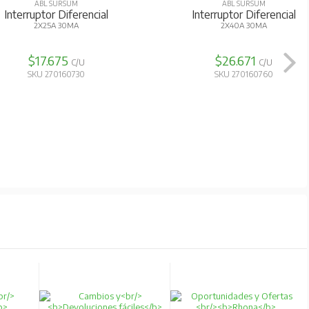
ABL SURSUM
ABL SURSUM
Interruptor Diferencial
Interruptor Diferencial
2X25A 30MA
2X40A 30MA
$17.675
$26.671
C/U
C/U
SKU 270160730
SKU 270160760