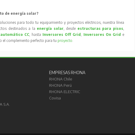
to de energía solar?
oluciones para todo tu equipamiento y proyectos eléctricos, nuestra línea
tos destinados a la
energía solar
, desde
estructuras para pisos
,
 automático CC
, hasta
Inversores Off Grid
,
Inversores On Grid
e
to el complemento perfecto para tu
proyecto
.
EMPRESAS RHONA
RHONA Chile
RHONA Perú
RHONA ELECTRIC
Covisa
A S.A.