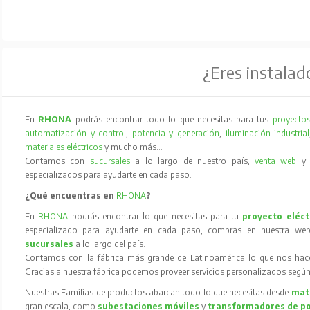
¿Eres instalad
En
RHONA
podrás encontrar todo lo que necesitas para tus
proyectos
automatización y control
,
potencia y generación
,
iluminación industrial
materiales eléctricos
y mucho más…
Contamos con
sucursales
a lo largo de nuestro país,
venta web
especializados para ayudarte en cada paso.
¿Qué encuentras en
RHONA
?
En
RHONA
podrás encontrar lo que necesitas para tu
proyecto eléct
especializado para ayudarte en cada paso, compras en nuestra web
sucursales
a lo largo del país.
Contamos con la fábrica más grande de Latinoamérica lo que nos hace l
Gracias a nuestra fábrica podemos proveer servicios personalizados según
Nuestras Familias de productos abarcan todo lo que necesitas desde
mate
gran escala, como
subestaciones móviles
y
transformadores de p