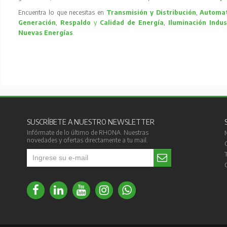
Encuentra lo que necesitas en
Transmisión y Distribución
,
Automat
Generación
,
Respaldo
y
Calidad de Energía
,
Iluminación Indus
Nuevas Energías
.
SUSCRÍBETE A NUESTRO NEWSLETTER
Infórmate de lo último de RHONA. Nuestras
novedades y ofertas directamente a tu mail.