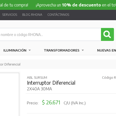
 compra!
¡Aprovecha un
10% de descuento
en el total de tu
SERVICIOS
BLOG RHONA
CONTÁCTANOS
ILUMINACIÓN
TRANSFORMADORES
NUEVAS E
or Diferencial
ABL SURSUM
Código R
Interruptor Diferencial
2X40A 30MA
$ 26.671
Precio:
C/U (IVA Inc.)