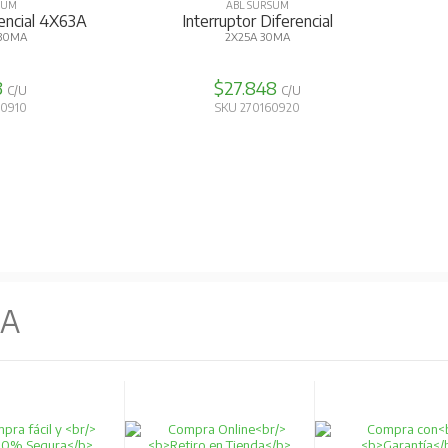
SUM
ABL SURSUM
rencial 4X63A
Interruptor Diferencial
 30MA
2X25A 30MA
3
$27.848
C/U
C/U
60910
SKU 270160920
NA