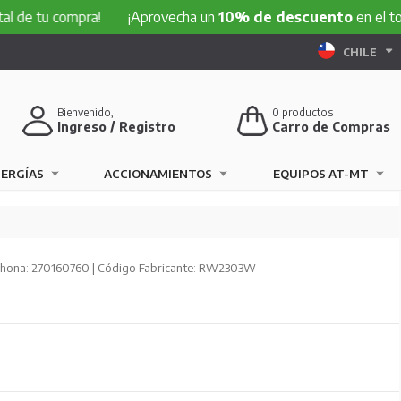
 compra!
¡Aprovecha un
10% de descuento
en el total de t
CHILE
Bienvenido,
0
productos
Ingreso / Registro
Carro de Compras
NERGÍAS
ACCIONAMIENTOS
EQUIPOS AT-MT
hona: 270160760 | Código Fabricante: RW2303W