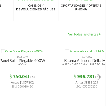
N
CAMBIOS Y
OPORTUNIDADES Y OFERTAS
DEVOLUCIONES FÁCILES
RHONA
Ver todas las ofertas
ECOFLOW
ECOFLOW
anel Solar Plegable 400W
Bateria Adicional Delta Ma
400W
AUTONOMIA 2016WH PARA DELTA M
$
740.041
$
936.781
C/U
C/U
Antes $1.057.202
Antes $1.338.259
SKU 050030420
SKU 050030220