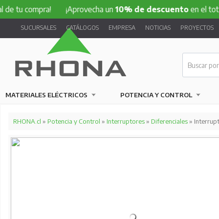
compra!
¡Aprovecha un
10% de descuento
en el total de tu
SUCURSALES
CATÁLOGOS
EMPRESA
NOTICIAS
PROYECTOS
MATERIALES ELÉCTRICOS
POTENCIA Y CONTROL
RHONA.cl
»
Potencia y Control
»
Interruptores
»
Diferenciales
» Interrupt