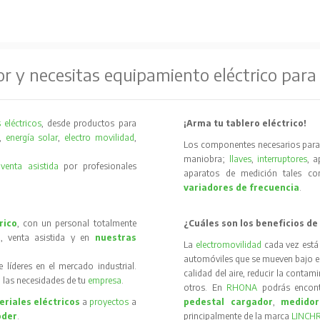
or y necesitas equipamiento eléctrico para
 eléctricos
, desde productos para
¡Arma tu tablero eléctrico!
,
energía solar
,
electro movilidad
,
Los componentes necesarios para 
maniobra;
llaves
,
interruptores
, 
y
venta asistida
por profesionales
aparatos de medición tales 
variadores de frecuencia
.
rico
, con un personal totalmente
¿Cuáles son los beneficios de
, venta asistida y en
nuestras
La
electromovilidad
cada vez está
automóviles que se mueven bajo el 
íderes en el mercado industrial.
calidad del aire, reducir la contam
 las necesidades de tu
empresa
.
otros. En
RHONA
podrás encon
riales eléctricos
a
proyectos
a
pedestal cargador
,
medidor
oder
.
principalmente de la marca
LINCH