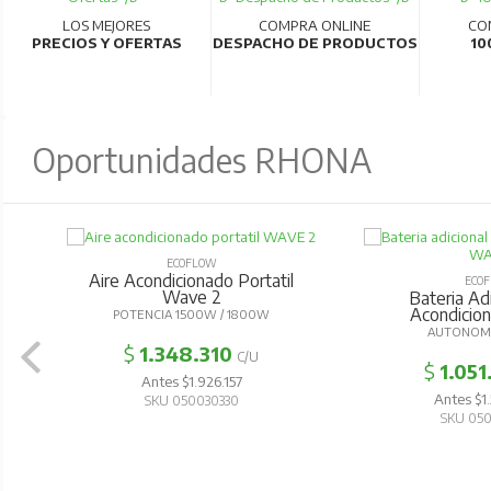
LOS MEJORES
COMPRA ONLINE
CO
PRECIOS Y OFERTAS
DESPACHO DE PRODUCTOS
10
Oportunidades RHONA
ECOFLOW
Aire Acondicionado Portatil
ECOFL
Wave 2
Bateria Adici
Acondicion
POTENCIA 1500W / 1800W
AUTONOMIA 
$
1.348.310
C/U
$
1.051.
Antes $1.926.157
Antes $1.5
SKU 050030330
SKU 0500