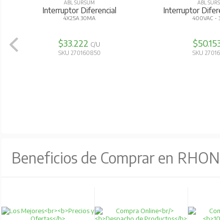
ABL SURSUM
ABL SUR
Interruptor Diferencial
Interruptor Dife
4X25A 30MA
400VAC -
$33.222
$50.15
C/U
SKU 270160850
SKU 2701
Beneficios de Comprar en RHO