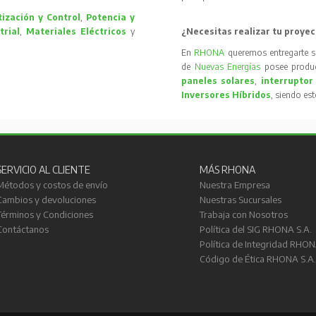
ización y Control
,
Potencia y
trial
,
Materiales Eléctricos
y
¿Necesitas realizar tu proyec
En
RHONA
queremos entregarte s
de
Nuevas Energías
posee produc
paneles solares
,
interruptor
Inversores Híbridos
, siendo es
SERVICIO AL CLIENTE
MÁS RHONA
Métodos y costos de envío
Nuestra Empresa
Cambios y devoluciones
Nuestras Sucursales
Términos y Condiciones
Trabaja con Nosotros
Contáctanos
Política del SIG RHONA S.A.
Política de Integridad RHON
Código de Ética RHONA S.A.