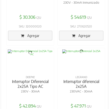
230V - 30mA Inmunizado
$ 30.306
$ 54.619
C/U
C/U
SKU: 320000020
SKU: 270620520
Agregar
Agregar
DOEPKE
LEGRAND
Interruptor Diferencial
Interruptor diferencial
2x25A Tipo AC
2x25A
230V - 30mA
230VAC - 30mA
$ 42.894
$ 47.971
C/U
C/U