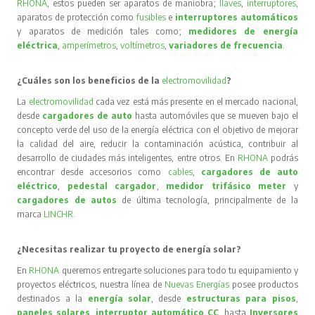
RHONA
, estos pueden ser aparatos de maniobra;
llaves
,
interruptores
,
aparatos de protección como
fusibles
e
interruptores automáticos
y aparatos de medición tales como;
medidores de energía
eléctrica
,
amperímetros
,
voltímetros
,
variadores de frecuencia
.
¿Cuáles son los beneficios de la
electromovilidad
?
La
electromovilidad
cada vez está más presente en el mercado nacional,
desde
cargadores de auto
hasta automóviles que se mueven bajo el
concepto verde del uso de la energía eléctrica con el objetivo de mejorar
la calidad del aire, reducir la contaminación acústica, contribuir al
desarrollo de ciudades más inteligentes, entre otros. En
RHONA
podrás
encontrar desde accesorios como
cables
,
cargadores de auto
eléctrico
,
pedestal cargador
,
medidor trifásico meter
y
cargadores de autos
de última tecnología, principalmente de la
marca
LINCHR
.
¿Necesitas realizar tu proyecto de energía solar?
En
RHONA
queremos entregarte soluciones para todo tu equipamiento y
proyectos eléctricos, nuestra línea de
Nuevas Energías
posee productos
destinados a la
energía solar
, desde
estructuras para pisos
,
paneles solares
,
interruptor automático CC
, hasta
Inversores