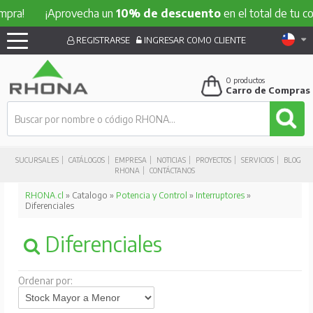
!
¡Aprovecha un
10% de descuento
en el total de tu compra
REGISTRARSE
INGRESAR COMO CLIENTE
0
productos
Carro de Compras
SUCURSALES
CATÁLOGOS
EMPRESA
NOTICIAS
PROYECTOS
SERVICIOS
BLOG
RHONA
CONTÁCTANOS
RHONA.cl
» Catalogo »
Potencia y Control
»
Interruptores
»
Diferenciales
Diferenciales
Ordenar por: