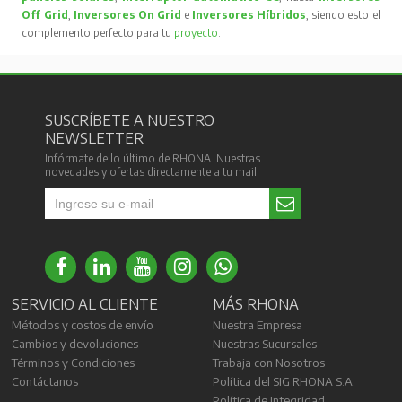
Off Grid
,
Inversores On Grid
e
Inversores Híbridos
, siendo esto el
complemento perfecto para tu
proyecto
.
SUSCRÍBETE A NUESTRO
NEWSLETTER
Infórmate de lo último de RHONA. Nuestras
novedades y ofertas directamente a tu mail.
SERVICIO AL CLIENTE
MÁS RHONA
Métodos y costos de envío
Nuestra Empresa
Cambios y devoluciones
Nuestras Sucursales
Términos y Condiciones
Trabaja con Nosotros
Contáctanos
Política del SIG RHONA S.A.
Política de Integridad