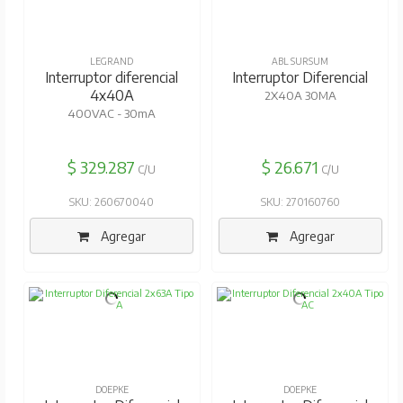
LEGRAND
ABL SURSUM
Interruptor diferencial
Interruptor Diferencial
4x40A
2X40A 30MA
400VAC - 30mA
$ 329.287
$ 26.671
C/U
C/U
SKU: 260670040
SKU: 270160760
Agregar
Agregar
DOEPKE
DOEPKE