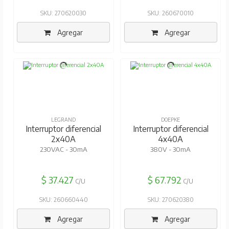
SKU: 270620030
SKU: 260670010
Agregar
Agregar
LEGRAND
DOEPKE
Interruptor diferencial
Interruptor diferencial
2x40A
4x40A
230VAC - 30mA
380V - 30mA
$ 37.427
$ 67.792
C/U
C/U
SKU: 260660440
SKU: 270620380
Agregar
Agregar