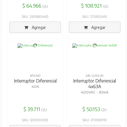
$ 64.966
$ 108.921
C/U
C/U
SKU: 260660460
SKU: 270620410
Agregar
Agregar
BTICINO
ABL SURSUM
Interruptor Diferencial
Interruptor Diferencial
4x63A
40A
400VAC - 30mA
$ 39.711
$ 50.153
C/U
C/U
SKU: 320000030
SKU: 270160910