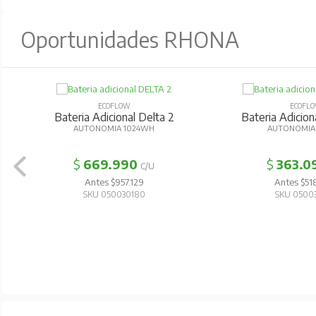
Oportunidades RHONA
ECOFLOW
ECOFL
Bateria Adicional Delta 2
Bateria Adicion
AUTONOMIA 1024WH
AUTONOMIA
$
669.990
$
363.0
C/U
Antes $957.129
Antes $51
SKU 050030180
SKU 0500