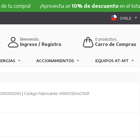
ompra!
¡Aprovecha un
10% de descuento
en el total de tu c
CHILE
Bienvenido,
0
productos
Ingreso / Registro
Carro de Compras
NERGÍAS
ACCIONAMIENTOS
EQUIPOS AT-MT
 310050050 | Código Fabricante: MWD130407431