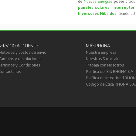
de
Nuevas Energías
posee produc
paneles solares
,
interruptor
Inversores Híbridos
, siendo es
SERVICIO AL CLIENTE
MÁS RHONA
Métodos y costos de envío
Nuestra Empresa
Cambios y devoluciones
Nuestras Sucursales
Términos y Condiciones
Trabaja con Nosotros
Contáctanos
Política del SIG RHONA S.A.
Política de Integridad RHON
Código de Ética RHONA S.A.