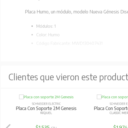
Placa Humo, un módulo, modelo Nueva Génesis Diseño
Módulos: 1
Color: Humo
Código Fabricante: MWD130407431
Clientes que vieron este produc
SCHNEIDER ELECTRIC
SCHNEIDER E
Placa Con Soporte 2M Genesis
Placa Con Soport
NÍQUEL
CLASSIC ME
$1.535
$1.97