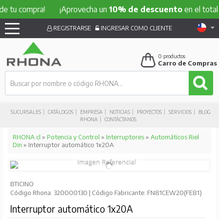
compra!
¡Aprovecha un
10% de descuento
en el total de tu
REGISTRARSE
INGRESAR COMO CLIENTE
0
productos
Carro de Compras
SUCURSALES
CATÁLOGOS
EMPRESA
NOTICIAS
PROYECTOS
SERVICIOS
BLOG
RHONA
CONTÁCTANOS
RHONA.cl
»
Potencia y Control
»
Interruptores
»
Automáticos Riel
Din
» Interruptor automático 1x20A
BTICINO
Código Rhona: 320000130 | Código Fabricante: FN81CEW20(FE81)
Interruptor automático 1x20A