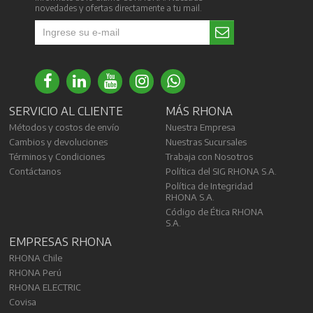
novedades y ofertas directamente a tu mail.
SERVICIO AL CLIENTE
MÁS RHONA
Métodos y costos de envío
Nuestra Empresa
Cambios y devoluciones
Nuestras Sucursales
Términos y Condiciones
Trabaja con Nosotros
Contáctanos
Política del SIG RHONA S.A.
Política de Integridad
RHONA S.A.
Código de Ética RHONA
S.A.
EMPRESAS RHONA
RHONA Chile
RHONA Perú
RHONA ELECTRIC
Covisa