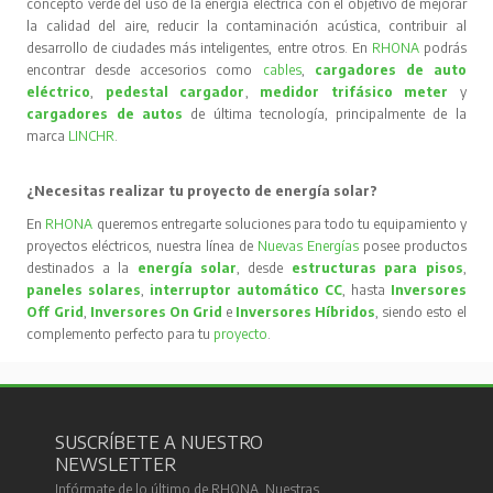
concepto verde del uso de la energía eléctrica con el objetivo de mejorar
la calidad del aire, reducir la contaminación acústica, contribuir al
desarrollo de ciudades más inteligentes, entre otros. En
RHONA
podrás
encontrar desde accesorios como
cables
,
cargadores de auto
eléctrico
,
pedestal cargador
,
medidor trifásico meter
y
cargadores de autos
de última tecnología, principalmente de la
marca
LINCHR
.
¿Necesitas realizar tu proyecto de energía solar?
En
RHONA
queremos entregarte soluciones para todo tu equipamiento y
proyectos eléctricos, nuestra línea de
Nuevas Energías
posee productos
destinados a la
energía solar
, desde
estructuras para pisos
,
paneles solares
,
interruptor automático CC
, hasta
Inversores
Off Grid
,
Inversores On Grid
e
Inversores Híbridos
, siendo esto el
complemento perfecto para tu
proyecto
.
SUSCRÍBETE A NUESTRO
NEWSLETTER
Infórmate de lo último de RHONA. Nuestras