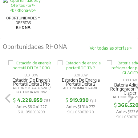
OPORTUNIDADES Y
OFERTAS
RHONA
Oportunidades RHONA
Ver todas las ofertas
ECOFLOW
ECOFLOW
Estación De Energía
Estacion De Energia
ECOFLOW
Portatil Delta 3 Pro
Portatil Delta 2
Bateria Adic
AUTONOMÍA 4096WH /
AUTONOMIA 1024WH
Refrigerador P
POTENCIA 4000W
Glacier
AUTONOMIA 2
$
4.228.859
$
919.990
C/U
C/U
$
366.52
Antes $6.041.227
Antes $1.314.272
Antes $523
SKU 050030299
SKU 050030170
SKU 050030