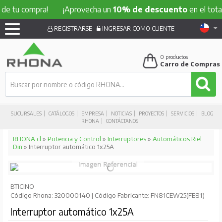
 compra!
¡Aprovecha un
10% de descuento
en el total de tu
REGISTRARSE
INGRESAR COMO CLIENTE
0
productos
Carro de Compras
SUCURSALES
CATÁLOGOS
EMPRESA
NOTICIAS
PROYECTOS
SERVICIOS
BLOG
RHONA
CONTÁCTANOS
RHONA.cl
»
Potencia y Control
»
Interruptores
»
Automáticos Riel
Din
» Interruptor automático 1x25A
BTICINO
Código Rhona: 320000140 | Código Fabricante: FN81CEW25(FE81)
Interruptor automático 1x25A