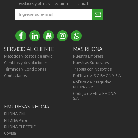
novedades y ofertas directamente a tu mail.
SERVICIO AL CLIENTE
MÁS RHONA
Métodos y costos de envío
Nuestra Empresa
Cambios y devoluciones
Nuestras Sucursales
Términos y Condiciones
Trabaja con Nosotros
Contáctanos
Política del SIG RHONA S.A.
Política de Integridad
RHONA S.A.
Código de Ética RHONA
S.A.
EMPRESAS RHONA
RHONA Chile
RHONA Perú
RHONA ELECTRIC
Covisa