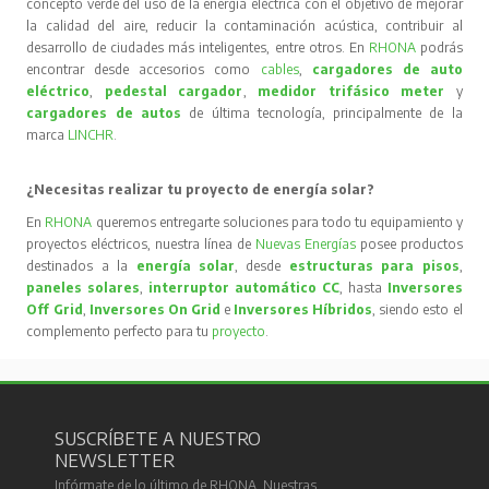
concepto verde del uso de la energía eléctrica con el objetivo de mejorar
la calidad del aire, reducir la contaminación acústica, contribuir al
desarrollo de ciudades más inteligentes, entre otros. En
RHONA
podrás
encontrar desde accesorios como
cables
,
cargadores de auto
eléctrico
,
pedestal cargador
,
medidor trifásico meter
y
cargadores de autos
de última tecnología, principalmente de la
marca
LINCHR
.
¿Necesitas realizar tu proyecto de energía solar?
En
RHONA
queremos entregarte soluciones para todo tu equipamiento y
proyectos eléctricos, nuestra línea de
Nuevas Energías
posee productos
destinados a la
energía solar
, desde
estructuras para pisos
,
paneles solares
,
interruptor automático CC
, hasta
Inversores
Off Grid
,
Inversores On Grid
e
Inversores Híbridos
, siendo esto el
complemento perfecto para tu
proyecto
.
SUSCRÍBETE A NUESTRO
NEWSLETTER
Infórmate de lo último de RHONA. Nuestras