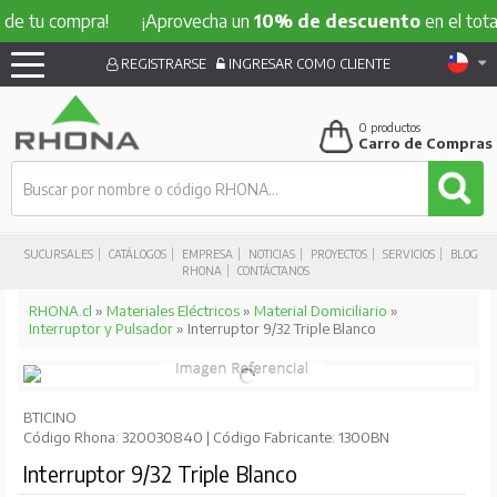
 compra!
¡Aprovecha un
10% de descuento
en el total de t
REGISTRARSE
INGRESAR COMO CLIENTE
0
productos
Carro de Compras
SUCURSALES
CATÁLOGOS
EMPRESA
NOTICIAS
PROYECTOS
SERVICIOS
BLOG
RHONA
CONTÁCTANOS
RHONA.cl
»
Materiales Eléctricos
»
Material Domiciliario
»
Interruptor y Pulsador
» Interruptor 9/32 Triple Blanco
BTICINO
Código Rhona: 320030840 | Código Fabricante: 1300BN
Interruptor 9/32 Triple Blanco