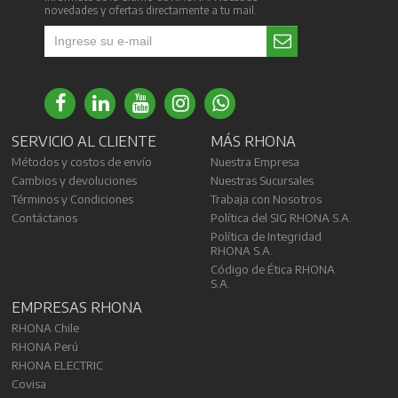
novedades y ofertas directamente a tu mail.
SERVICIO AL CLIENTE
MÁS RHONA
Métodos y costos de envío
Nuestra Empresa
Cambios y devoluciones
Nuestras Sucursales
Términos y Condiciones
Trabaja con Nosotros
Contáctanos
Política del SIG RHONA S.A.
Política de Integridad
RHONA S.A.
Código de Ética RHONA
S.A.
EMPRESAS RHONA
RHONA Chile
RHONA Perú
RHONA ELECTRIC
Covisa