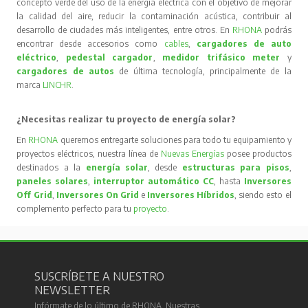
concepto verde del uso de la energía eléctrica con el objetivo de mejorar
la calidad del aire, reducir la contaminación acústica, contribuir al
desarrollo de ciudades más inteligentes, entre otros. En
RHONA
podrás
encontrar desde accesorios como
cables
,
cargadores de auto
eléctrico
,
pedestal cargador
,
medidor trifásico meter
y
cargadores de autos
de última tecnología, principalmente de la
marca
LINCHR
.
¿Necesitas realizar tu proyecto de energía solar?
En
RHONA
queremos entregarte soluciones para todo tu equipamiento y
proyectos eléctricos, nuestra línea de
Nuevas Energías
posee productos
destinados a la
energía solar
, desde
estructuras para pisos
,
paneles solares
,
interruptor automático CC
, hasta
Inversores
Off Grid
,
Inversores On Grid
e
Inversores Híbridos
, siendo esto el
complemento perfecto para tu
proyecto
.
SUSCRÍBETE A NUESTRO
NEWSLETTER
Infórmate de lo último de RHONA. Nuestras