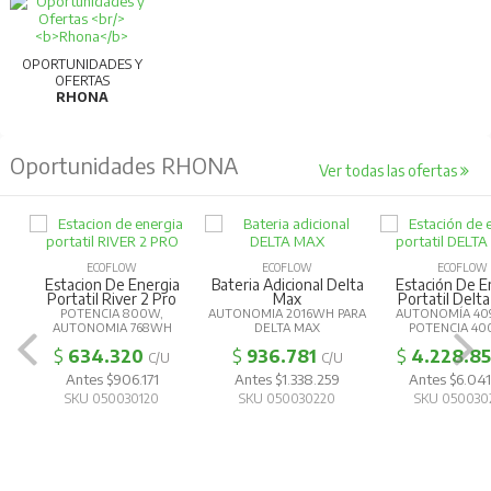
OPORTUNIDADES Y
OFERTAS
RHONA
Oportunidades RHONA
Ver todas las ofertas
ECOFLOW
ECOFLOW
ECOFLOW
Estacion De Energia
Bateria Adicional Delta
Estación De E
Portatil River 2 Pro
Max
Portatil Delta
POTENCIA 800W,
AUTONOMIA 2016WH PARA
AUTONOMÍA 40
AUTONOMIA 768WH
DELTA MAX
POTENCIA 4
$
634.320
$
936.781
$
4.228.8
C/U
C/U
Antes $906.171
Antes $1.338.259
Antes $6.041
SKU 050030120
SKU 050030220
SKU 050030