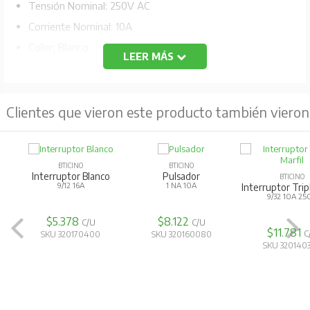
Tensión Nominal: 250V AC
Corriente Nominal: 10A
Color; Blanco
LEER MÁS
Código Fabricante: 1300BN
Clientes que vieron este producto también vieron
BTICINO
BTICINO
Interruptor Blanco
Pulsador
BTICINO
9/12 16A
1 NA 10A
Interruptor Trip
9/32 10A 25
$5.378
$8.122
C/U
C/U
$11.781
C
SKU 320170400
SKU 320160080
SKU 320140