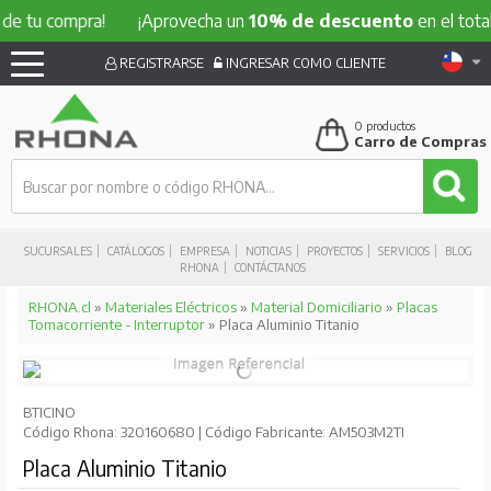
 compra!
¡Aprovecha un
10% de descuento
en el total de tu
REGISTRARSE
INGRESAR COMO CLIENTE
0
productos
Carro de Compras
SUCURSALES
CATÁLOGOS
EMPRESA
NOTICIAS
PROYECTOS
SERVICIOS
BLOG
RHONA
CONTÁCTANOS
RHONA.cl
»
Materiales Eléctricos
»
Material Domiciliario
»
Placas
Tomacorriente - Interruptor
» Placa Aluminio Titanio
BTICINO
Código Rhona: 320160680 | Código Fabricante: AM503M2TI
Placa Aluminio Titanio