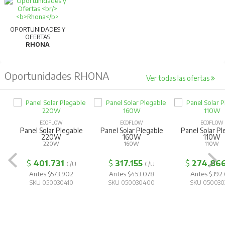
OPORTUNIDADES Y
OFERTAS
RHONA
Oportunidades RHONA
Ver todas las ofertas
ECOFLOW
ECOFLOW
ECOFLOW
Panel Solar Plegable
Panel Solar Plegable
Panel Solar Pl
220W
160W
110W
220W
160W
110W
$
401.731
$
317.155
$
274.86
C/U
C/U
Antes $573.902
Antes $453.078
Antes $392.
SKU 050030410
SKU 050030400
SKU 050030