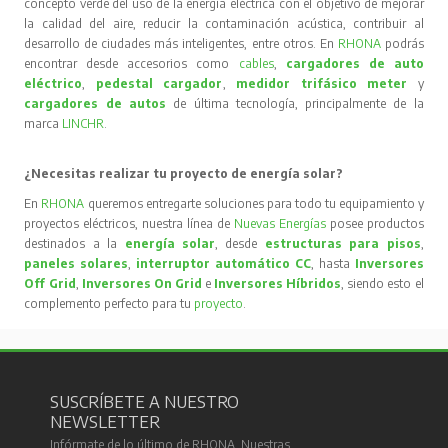
concepto verde del uso de la energía eléctrica con el objetivo de mejorar
la calidad del aire, reducir la contaminación acústica, contribuir al
desarrollo de ciudades más inteligentes, entre otros. En
RHONA
podrás
encontrar desde accesorios como
cables
,
cargadores de auto
eléctrico
,
pedestal cargador
,
medidor trifásico meter
y
cargadores de autos
de última tecnología, principalmente de la
marca
LINCHR
.
¿Necesitas realizar tu proyecto de energía solar?
En
RHONA
queremos entregarte soluciones para todo tu equipamiento y
proyectos eléctricos, nuestra línea de
Nuevas Energías
posee productos
destinados a la
energía solar
, desde
estructuras para pisos
,
paneles solares
,
interruptor automático CC
, hasta
Inversores
Off Grid
,
Inversores On Grid
e
Inversores Híbridos
, siendo esto el
complemento perfecto para tu
proyecto
.
SUSCRÍBETE A NUESTRO
NEWSLETTER
Infórmate de lo último de RHONA. Nuestras