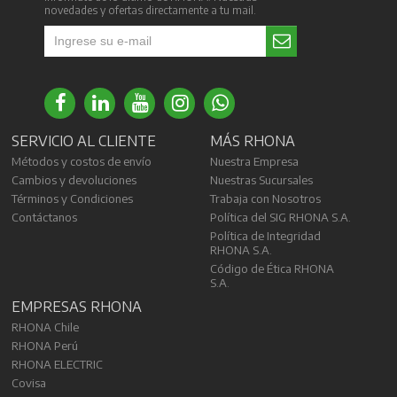
novedades y ofertas directamente a tu mail.
SERVICIO AL CLIENTE
MÁS RHONA
Métodos y costos de envío
Nuestra Empresa
Cambios y devoluciones
Nuestras Sucursales
Términos y Condiciones
Trabaja con Nosotros
Contáctanos
Política del SIG RHONA S.A.
Política de Integridad
RHONA S.A.
Código de Ética RHONA
S.A.
EMPRESAS RHONA
RHONA Chile
RHONA Perú
RHONA ELECTRIC
Covisa