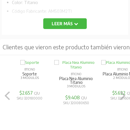
Color: Titanio
Código Fabricante: AM503M2TI
LEER MÁS
Clientes que vieron este producto también vieron
BTICINO
BTICINO
Soporte
Placa Aluminio 
BTICINO
3 MÓDULOS
2 MÓDULO
Placa Nea Aluminio
Titanio
3 MÓDULOS
$2.657
$5.622
C/U
C
$9.408
C/U
SKU 320180000
SKU 320160
SKU 320080650