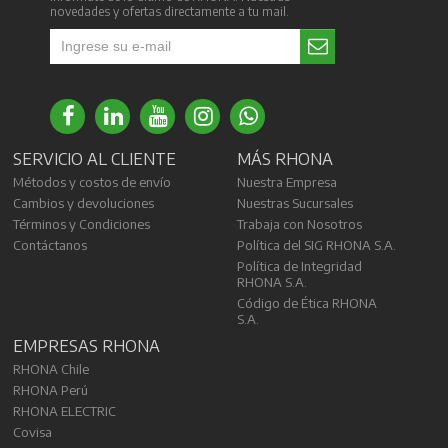
novedades y ofertas directamente a tu mail.
SERVICIO AL CLIENTE
MÁS RHONA
Métodos y costos de envío
Nuestra Empresa
Cambios y devoluciones
Nuestras Sucursales
Términos y Condiciones
Trabaja con Nosotros
Contáctanos
Política del SIG RHONA S.A.
Política de Integridad
RHONA S.A.
Código de Ética RHONA
S.A.
EMPRESAS RHONA
RHONA Chile
RHONA Perú
RHONA ELECTRIC
Covisa