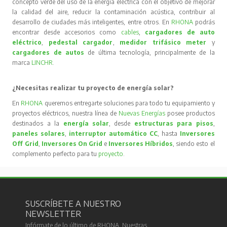
concepto verde del uso de la energía eléctrica con el objetivo de mejorar
la calidad del aire, reducir la contaminación acústica, contribuir al
desarrollo de ciudades más inteligentes, entre otros. En
RHONA
podrás
encontrar desde accesorios como
cables
,
cargadores de auto
eléctrico
,
pedestal cargador
,
medidor trifásico meter
y
cargadores de autos
de última tecnología, principalmente de la
marca
LINCHR
.
¿Necesitas realizar tu proyecto de energía solar?
En
RHONA
queremos entregarte soluciones para todo tu equipamiento y
proyectos eléctricos, nuestra línea de
Nuevas Energías
posee productos
destinados a la
energía solar
, desde
estructuras para pisos
,
paneles solares
,
interruptor automático CC
, hasta
Inversores
Off Grid
,
Inversores On Grid
e
Inversores Híbridos
, siendo esto el
complemento perfecto para tu
proyecto
.
SUSCRÍBETE A NUESTRO
NEWSLETTER
Infórmate de lo último de RHONA. Nuestras