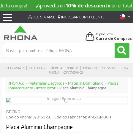
compra!
¡Aprovecha un
10% de descuento
en el total de tu
REGISTRARSE
INGRESAR COMO CLIENTE
0
productos
Carro de Compras
SUCURSALES
CATÁLOGOS
EMPRESA
NOTICIAS
PROYECTOS
SERVICIOS
BLOG
RHONA
CONTÁCTANOS
RHONA.cl
»
Materiales Eléctricos
»
Material Domiciliario
»
Placas
Tomacorriente - Interruptor
» Placa Aluminio Champagne
BTICINO
Código Rhona: 320160750 | Código Fabricante: AM503M0CH
Placa Aluminio Champagne