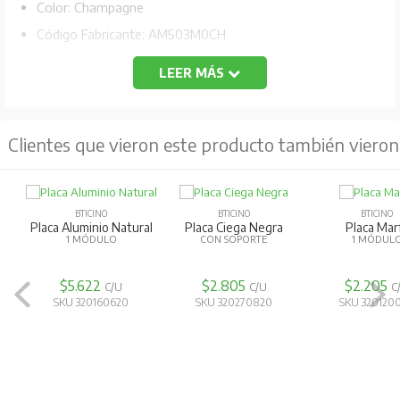
Color: Champagne
Código Fabricante: AM503M0CH
LEER MÁS
Clientes que vieron este producto también vieron
BTICINO
BTICINO
BTICINO
Placa Aluminio Natural
Placa Ciega Negra
Placa Marf
1 MÓDULO
CON SOPORTE
1 MÓDUL
$5.622
$2.805
$2.205
C/U
C/U
C
SKU 320160620
SKU 320270820
SKU 320120