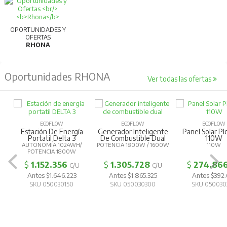
OPORTUNIDADES Y
OFERTAS
RHONA
Oportunidades RHONA
Ver todas las ofertas
ECOFLOW
ECOFLOW
ECOFLOW
Estación De Energía
Generador Inteligente
Panel Solar Pl
Portatil Delta 3
De Combustible Dual
110W
AUTONOMÍA 1024WH/
POTENCIA 1800W / 1600W
110W
POTENCIA 1800W
$
1.152.356
$
1.305.728
$
274.86
C/U
C/U
Antes $1.646.223
Antes $1.865.325
Antes $392.
SKU 050030150
SKU 050030300
SKU 050030