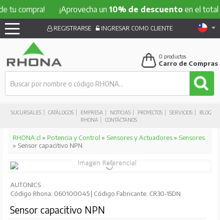
compra!
¡Aprovecha un
10% de descuento
en el total de tu 
REGISTRARSE
INGRESAR COMO CLIENTE
0
productos
Carro de Compras
SUCURSALES
CATÁLOGOS
EMPRESA
NOTICIAS
PROYECTOS
SERVICIOS
BLOG
RHONA
CONTÁCTANOS
RHONA.cl
»
Potencia y Control
»
Sensores y Actuadores
»
Sensores
» Sensor capacitivo NPN
AUTONICS
Código Rhona: 060100045 | Código Fabricante: CR30-15DN
Sensor capacitivo NPN