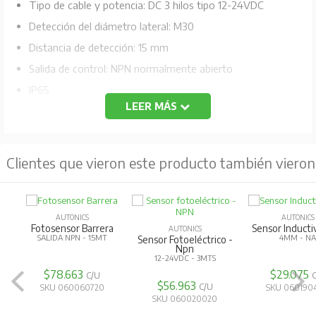
Tipo de cable y potencia: DC 3 hilos tipo 12-24VDC
Detección del diámetro lateral: M30
Distancia de detección: 15 mm
Salida de control: NPN normalmente abierto
IP65
LEER MÁS
Frecuencia de respuesta: 50Hz
Clientes que vieron este producto también vieron
AUTONICS
AUTONICS
Fotosensor Barrera
Sensor Induct
AUTONICS
SALIDA NPN - 15MT
4MM - N
Sensor Fotoeléctrico -
Npn
12-24VDC - 3MTS
$78.663
$29.075
C/U
$56.963
C/U
SKU 060060720
SKU 060190
SKU 060020020