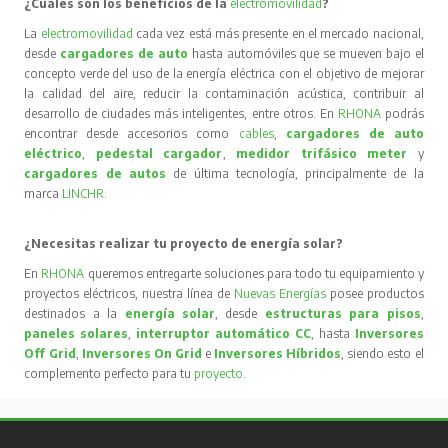
¿Cuáles son los beneficios de la
electromovilidad
?
La
electromovilidad
cada vez está más presente en el mercado nacional,
desde
cargadores de auto
hasta automóviles que se mueven bajo el
concepto verde del uso de la energía eléctrica con el objetivo de mejorar
la calidad del aire, reducir la contaminación acústica, contribuir al
desarrollo de ciudades más inteligentes, entre otros. En
RHONA
podrás
encontrar desde accesorios como
cables
,
cargadores de auto
eléctrico
,
pedestal cargador
,
medidor trifásico meter
y
cargadores de autos
de última tecnología, principalmente de la
marca
LINCHR
.
¿Necesitas realizar tu proyecto de energía solar?
En
RHONA
queremos entregarte soluciones para todo tu equipamiento y
proyectos eléctricos, nuestra línea de
Nuevas Energías
posee productos
destinados a la
energía solar
, desde
estructuras para pisos
,
paneles solares
,
interruptor automático CC
, hasta
Inversores
Off Grid
,
Inversores On Grid
e
Inversores Híbridos
, siendo esto el
complemento perfecto para tu
proyecto
.