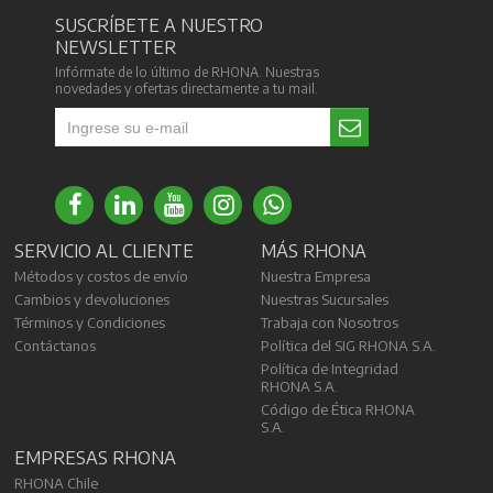
SUSCRÍBETE A NUESTRO
NEWSLETTER
Infórmate de lo último de RHONA. Nuestras
novedades y ofertas directamente a tu mail.
SERVICIO AL CLIENTE
MÁS RHONA
Métodos y costos de envío
Nuestra Empresa
Cambios y devoluciones
Nuestras Sucursales
Términos y Condiciones
Trabaja con Nosotros
Contáctanos
Política del SIG RHONA S.A.
Política de Integridad
RHONA S.A.
Código de Ética RHONA
S.A.
EMPRESAS RHONA
RHONA Chile