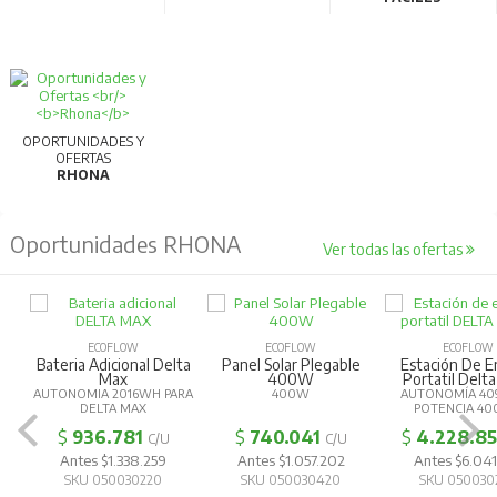
OPORTUNIDADES Y
OFERTAS
RHONA
Oportunidades RHONA
Ver todas las ofertas
ECOFLOW
ECOFLOW
ECOFLOW
Bateria Adicional Delta
Panel Solar Plegable
Estación De E
Max
400W
Portatil Delta
AUTONOMIA 2016WH PARA
400W
AUTONOMÍA 40
DELTA MAX
POTENCIA 4
$
936.781
$
740.041
$
4.228.8
C/U
C/U
Antes $1.338.259
Antes $1.057.202
Antes $6.041
SKU 050030220
SKU 050030420
SKU 050030