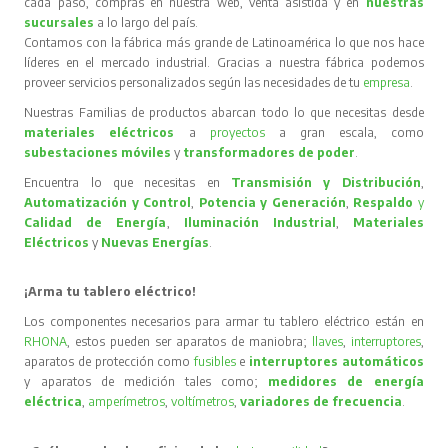
cada paso, compras en nuestra web, venta asistida y en
nuestras
sucursales
a lo largo del país.
Contamos con la fábrica más grande de Latinoamérica lo que nos hace
líderes en el mercado industrial. Gracias a nuestra fábrica podemos
proveer servicios personalizados según las necesidades de tu
empresa
.
Nuestras Familias de productos abarcan todo lo que necesitas desde
materiales eléctricos
a
proyectos
a gran escala, como
subestaciones móviles
y
transformadores de poder
.
Encuentra lo que necesitas en
Transmisión y Distribución
,
Automatización y Control
,
Potencia y Generación
,
Respaldo
y
Calidad de Energía
,
Iluminación Industrial
,
Materiales
Eléctricos
y
Nuevas Energías
.
¡Arma tu tablero eléctrico!
Los componentes necesarios para armar tu tablero eléctrico están en
RHONA
, estos pueden ser aparatos de maniobra;
llaves
,
interruptores
,
aparatos de protección como
fusibles
e
interruptores automáticos
y aparatos de medición tales como;
medidores de energía
eléctrica
,
amperímetros
,
voltímetros
,
variadores de frecuencia
.