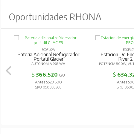
Oportunidades RHONA
ECOFLOW
ECOFL
Bateria Adicional Refrigerador
Estacion De Ener
Portatil Glacier
River 2
AUTONOMIA 298 WH
POTENCIA 800W, AU
$
366.520
$
634.3
C/U
Antes $523.600
Antes $90
SKU 050030360
SKU 0500