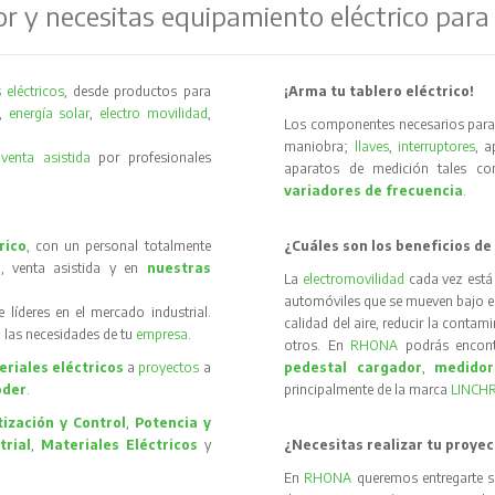
or y necesitas equipamiento eléctrico para
 eléctricos
, desde productos para
¡Arma tu tablero eléctrico!
,
energía solar
,
electro movilidad
,
Los componentes necesarios para 
maniobra;
llaves
,
interruptores
, 
y
venta asistida
por profesionales
aparatos de medición tales 
variadores de frecuencia
.
rico
, con un personal totalmente
¿Cuáles son los beneficios de
, venta asistida y en
nuestras
La
electromovilidad
cada vez está
automóviles que se mueven bajo el 
íderes en el mercado industrial.
calidad del aire, reducir la contam
 las necesidades de tu
empresa
.
otros. En
RHONA
podrás encon
riales eléctricos
a
proyectos
a
pedestal cargador
,
medidor
oder
.
principalmente de la marca
LINCH
ización y Control
,
Potencia y
trial
,
Materiales Eléctricos
y
¿Necesitas realizar tu proyec
En
RHONA
queremos entregarte s