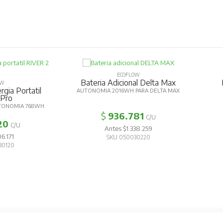
ECOFLOW
Bateria Adicional Delta Max
OW
gia Portatil
AUTONOMIA 2016WH PARA DELTA MAX
 Pro
TONOMIA 768WH
$
936.781
C/U
20
C/U
Antes $1.338.259
6.171
SKU 050030220
30120