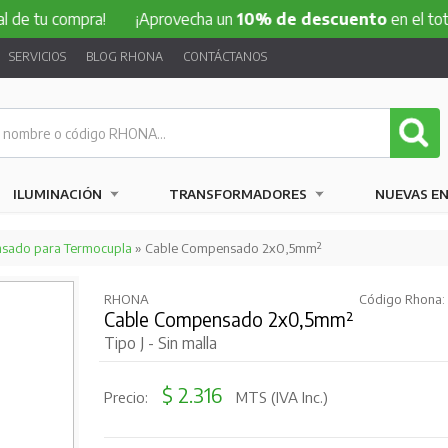
compra!
¡Aprovecha un
10% de descuento
en el total de tu
SERVICIOS
BLOG RHONA
CONTÁCTANOS
ILUMINACIÓN
TRANSFORMADORES
NUEVAS E
sado para Termocupla
» Cable Compensado 2x0,5mm²
RHONA
Código Rhona: 
Cable Compensado 2x0,5mm²
Tipo J - Sin malla
$ 2.316
Precio:
MTS (IVA Inc.)