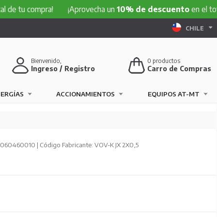
 compra!
¡Aprovecha un
10% de descuento
en el total de tu
CHILE
Bienvenido,
0
productos
Ingreso / Registro
Carro de Compras
NERGÍAS
ACCIONAMIENTOS
EQUIPOS AT-MT
060460010 | Código Fabricante: VOV-K JX 2X0,5