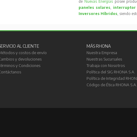
de
Nuevas Energías
posee produc
paneles solares
,
interruptor
Inversores Híbridos
, siendo es
SERVICIO AL CLIENTE
MÁS RHONA
Métodos y costos de envío
Nuestra Empresa
Cambios y devoluciones
Nuestras Sucursales
Términos y Condiciones
Trabaja con Nosotros
Contáctanos
Política del SIG RHONA S.A.
Política de Integridad RHON
Código de Ética RHONA S.A.