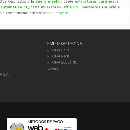
tos destinados a la
energía solar
, desde
estructuras para pisos
,
 automático CC
, hasta
Inversores Off Grid
,
Inversores On Grid
e
to el complemento perfecto para tu
proyecto
.
EMPRESAS RHONA
RHONA Chile
RHONA Perú
RHONA ELECTRIC
Covisa
A S.A.