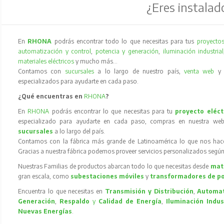
¿Eres instalad
En
RHONA
podrás encontrar todo lo que necesitas para tus
proyectos
automatización y control
,
potencia y generación
,
iluminación industrial
materiales eléctricos
y mucho más…
Contamos con
sucursales
a lo largo de nuestro país,
venta web
especializados para ayudarte en cada paso.
¿Qué encuentras en
RHONA
?
En
RHONA
podrás encontrar lo que necesitas para tu
proyecto eléct
especializado para ayudarte en cada paso, compras en nuestra web
sucursales
a lo largo del país.
Contamos con la fábrica más grande de Latinoamérica lo que nos hace l
Gracias a nuestra fábrica podemos proveer servicios personalizados según
Nuestras Familias de productos abarcan todo lo que necesitas desde
mate
gran escala, como
subestaciones móviles
y
transformadores de p
Encuentra lo que necesitas en
Transmisión y Distribución
,
Automat
Generación
,
Respaldo
y
Calidad de Energía
,
Iluminación Indus
Nuevas Energías
.