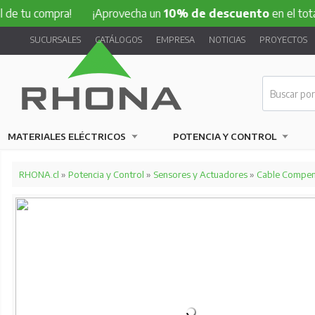
ompra!
¡Aprovecha un
10% de descuento
en el total de tu 
SUCURSALES
CATÁLOGOS
EMPRESA
NOTICIAS
PROYECTOS
MATERIALES ELÉCTRICOS
POTENCIA Y CONTROL
RHONA.cl
»
Potencia y Control
»
Sensores y Actuadores
»
Cable Compen