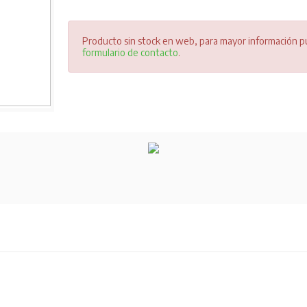
Producto sin stock en web, para mayor información pu
formulario de contacto
.