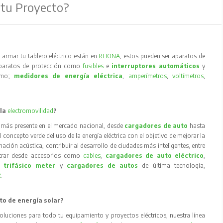
 tu Proyecto?
armar tu tablero eléctrico están en
RHONA
, estos pueden ser aparatos de
aparatos de protección como
fusibles
e
interruptores automáticos
y
como;
medidores de energía eléctrica
,
amperímetros
,
voltímetros
,
 la
electromovilidad
?
 más presente en el mercado nacional, desde
cargadores de auto
hasta
concepto verde del uso de la energía eléctrica con el objetivo de mejorar la
inación acústica, contribuir al desarrollo de ciudades más inteligentes, entre
trar desde accesorios como
cables
,
cargadores de auto eléctrico
,
 trifásico meter
y
cargadores de autos
de última tecnología,
R
.
to de energía solar?
oluciones para todo tu equipamiento y proyectos eléctricos, nuestra línea