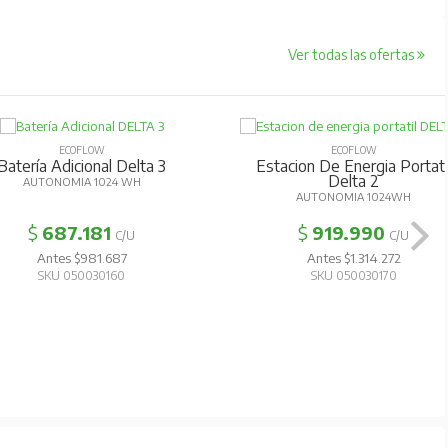
Ver todas las ofertas
ECOFLOW
ECOFLOW
Batería Adicional Delta 3
Estacion De Energia Portati
Delta 2
AUTONOMIA 1024 WH
AUTONOMIA 1024WH
$
687.181
$
919.990
C/U
C/U
Antes $981.687
Antes $1.314.272
SKU 050030160
SKU 050030170