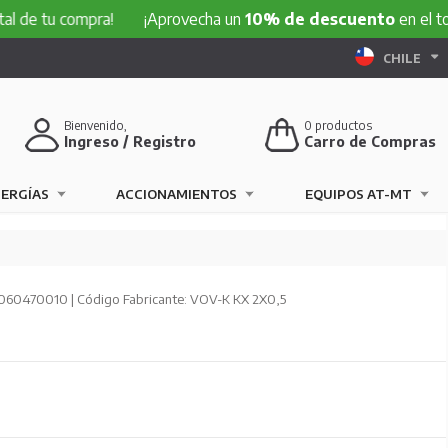
 compra!
¡Aprovecha un
10% de descuento
en el total de t
CHILE
Bienvenido,
0
productos
Ingreso / Registro
Carro de Compras
NERGÍAS
ACCIONAMIENTOS
EQUIPOS AT-MT
060470010 | Código Fabricante: VOV-K KX 2X0,5