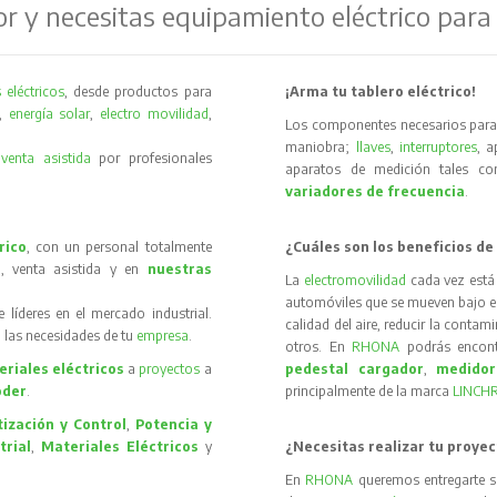
or y necesitas equipamiento eléctrico para
 eléctricos
, desde productos para
¡Arma tu tablero eléctrico!
,
energía solar
,
electro movilidad
,
Los componentes necesarios para 
maniobra;
llaves
,
interruptores
, 
y
venta asistida
por profesionales
aparatos de medición tales 
variadores de frecuencia
.
rico
, con un personal totalmente
¿Cuáles son los beneficios de
, venta asistida y en
nuestras
La
electromovilidad
cada vez está
automóviles que se mueven bajo el 
íderes en el mercado industrial.
calidad del aire, reducir la contam
 las necesidades de tu
empresa
.
otros. En
RHONA
podrás encon
riales eléctricos
a
proyectos
a
pedestal cargador
,
medidor
oder
.
principalmente de la marca
LINCH
ización y Control
,
Potencia y
trial
,
Materiales Eléctricos
y
¿Necesitas realizar tu proyec
En
RHONA
queremos entregarte s