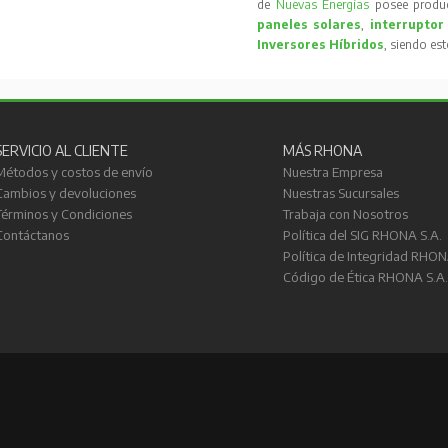
de
Nuevas Energías
posee produc
paneles solares
,
interruptor
Inversores Híbridos
, siendo es
SERVICIO AL CLIENTE
MÁS RHONA
Métodos y costos de envío
Nuestra Empresa
Cambios y devoluciones
Nuestras Sucursales
Términos y Condiciones
Trabaja con Nosotros
Contáctanos
Política del SIG RHONA S.A.
Política de Integridad RHON
Código de Ética RHONA S.A.