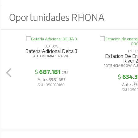
Oportunidades RHONA
ECOFLOW
Batería Adicional Delta 3
ECOFL
Estacion De Ener
AUTONOMIA 1024 WH
River 2
POTENCIA 800W, AU
$
687.181
C/U
$
634.3
Antes $981.687
Antes $90
SKU 050030160
SKU 0500