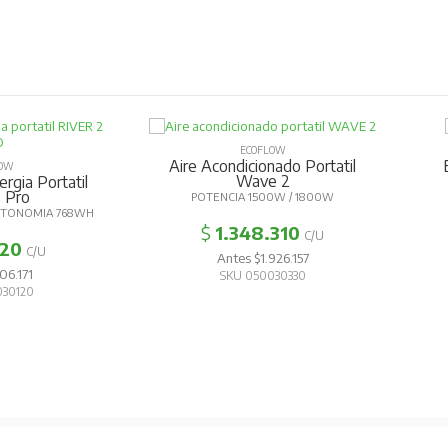
ECOFLOW
Aire Acondicionado Portatil
B
OW
Wave 2
gia Portatil
 Pro
POTENCIA 1500W / 1800W
TONOMIA 768WH
$
1.348.310
C/U
20
C/U
Antes $1.926.157
6.171
SKU 050030330
30120