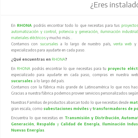
¿Eres instalad
En
RHONA
podrás encontrar todo lo que necesitas para tus
proyectos
automatización y control
,
potencia y generación
,
iluminación industrial
materiales eléctricos
y mucho más…
Contamos con
sucursales
a lo largo de nuestro país,
venta web
especializados para ayudarte en cada paso.
¿Qué encuentras en
RHONA
?
En
RHONA
podrás encontrar lo que necesitas para tu
proyecto eléct
especializado para ayudarte en cada paso, compras en nuestra web
sucursales
a lo largo del país.
Contamos con la fábrica más grande de Latinoamérica lo que nos hace l
Gracias a nuestra fábrica podemos proveer servicios personalizados según
Nuestras Familias de productos abarcan todo lo que necesitas desde
mate
gran escala, como
subestaciones móviles
y
transformadores de p
Encuentra lo que necesitas en
Transmisión y Distribución
,
Automat
Generación
,
Respaldo
y
Calidad de Energía
,
Iluminación Indus
Nuevas Energías
.