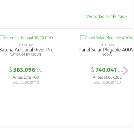
Ver todas las ofertas
ECOFLOW
ECOFLOW
ateria Adicional River Pro
Panel Solar Plegable 400
AUTONOMIA 720WH
400W
$
363.096
$
740.041
C/U
C/U
Antes $518.709
Antes $1.057.202
SKU 050030140
SKU 050030420