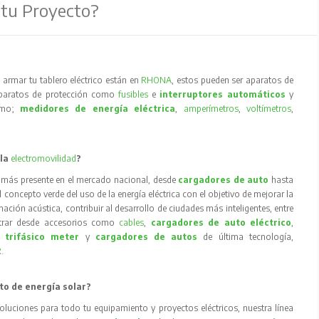
 tu Proyecto?
armar tu tablero eléctrico están en
RHONA
, estos pueden ser aparatos de
aparatos de protección como
fusibles
e
interruptores automáticos
y
como;
medidores de energía eléctrica
,
amperímetros
,
voltímetros
,
 la
electromovilidad
?
 más presente en el mercado nacional, desde
cargadores de auto
hasta
concepto verde del uso de la energía eléctrica con el objetivo de mejorar la
inación acústica, contribuir al desarrollo de ciudades más inteligentes, entre
trar desde accesorios como
cables
,
cargadores de auto eléctrico
,
 trifásico meter
y
cargadores de autos
de última tecnología,
R
.
to de energía solar?
oluciones para todo tu equipamiento y proyectos eléctricos, nuestra línea