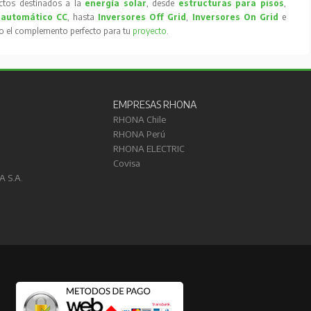
tos destinados a la
energía solar
, desde
estructuras para pisos
,
 automático CC
, hasta
Inversores Off Grid
,
Inversores On Grid
e
to el complemento perfecto para tu
proyecto
.
EMPRESAS RHONA
RHONA Chile
RHONA Perú
RHONA ELECTRIC
Covisa
A S.A.