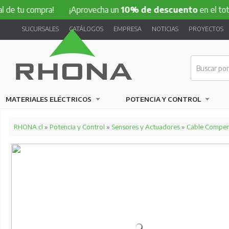
compra!
¡Aprovecha un
10% de descuento
en el total de tu
SUCURSALES
CATÁLOGOS
EMPRESA
NOTICIAS
PROYECTOS
MATERIALES ELÉCTRICOS
POTENCIA Y CONTROL
RHONA.cl
»
Potencia y Control
»
Sensores y Actuadores
»
Cable Compen