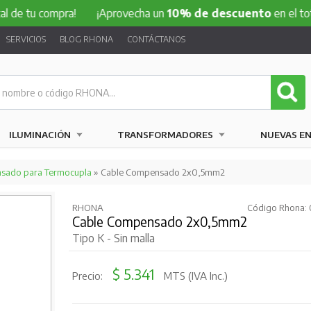
 compra!
¡Aprovecha un
10% de descuento
en el total de tu
SERVICIOS
BLOG RHONA
CONTÁCTANOS
ILUMINACIÓN
TRANSFORMADORES
NUEVAS E
sado para Termocupla
» Cable Compensado 2x0,5mm2
RHONA
Código Rhona: 
Cable Compensado 2x0,5mm2
Tipo K - Sin malla
$ 5.341
Precio:
MTS (IVA Inc.)