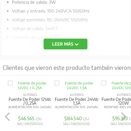
Potencia de salida: 3W
Voltaje y entrada: 100-240VCA 50/60Hz
Voltaje permitido: 85-264VAC 50/60Hz
Voltaje de salida: 24VCC
Corriente de salida: 0.13A
LEER MÁS
Tipo de montaje: Riel DIN/Uso de tornillos
Protección: Sobrecorriente, protección de cortocircuito
en salida.
Clientes que vieron este producto también vieron
Frecuencia de entrada: 50/60 Hz
AUTONICS
AUTONICS
AUTONICS
Fuente De Poder 12Vdc
Fuente De Poder 24Vdc
Fuente De Pode
/ 0,25A
1,5A
120W
ALIMENTACIÓN 100-240VAC
ALIMENTACIÓN 100-240VAC
MONTAJE RIEL D
$46.565
$84.540
$95.333
C/U
C/U
C
SKU 060500120
SKU 060500050
SKU 060500