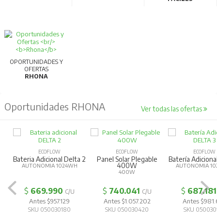
OPORTUNIDADES Y
OFERTAS
RHONA
Oportunidades RHONA
Ver todas las ofertas
ECOFLOW
ECOFLOW
ECOFLOW
Bateria Adicional Delta 2
Panel Solar Plegable
Batería Adiciona
400W
AUTONOMIA 1024WH
AUTONOMIA 10
400W
$
669.990
$
740.041
$
687.181
C/U
C/U
Antes $957.129
Antes $1.057.202
Antes $981
SKU 050030180
SKU 050030420
SKU 050030