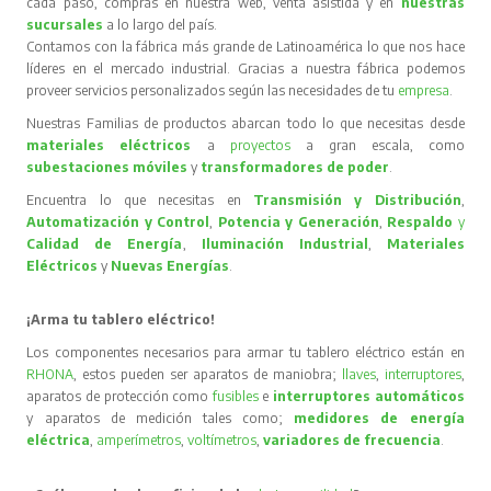
cada paso, compras en nuestra web, venta asistida y en
nuestras
sucursales
a lo largo del país.
Contamos con la fábrica más grande de Latinoamérica lo que nos hace
líderes en el mercado industrial. Gracias a nuestra fábrica podemos
proveer servicios personalizados según las necesidades de tu
empresa
.
Nuestras Familias de productos abarcan todo lo que necesitas desde
materiales eléctricos
a
proyectos
a gran escala, como
subestaciones móviles
y
transformadores de poder
.
Encuentra lo que necesitas en
Transmisión y Distribución
,
Automatización y Control
,
Potencia y Generación
,
Respaldo
y
Calidad de Energía
,
Iluminación Industrial
,
Materiales
Eléctricos
y
Nuevas Energías
.
¡Arma tu tablero eléctrico!
Los componentes necesarios para armar tu tablero eléctrico están en
RHONA
, estos pueden ser aparatos de maniobra;
llaves
,
interruptores
,
aparatos de protección como
fusibles
e
interruptores automáticos
y aparatos de medición tales como;
medidores de energía
eléctrica
,
amperímetros
,
voltímetros
,
variadores de frecuencia
.