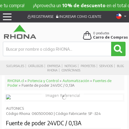
ompra!
¡Aprovecha un
10% de descuento
en el total de tu c
REGISTRARSE
INGRESAR COMO CLIENTE
0
productos
Carro de Compras
SUCURSALES
CATÁLOGOS
EMPRESA
NOTICIAS
PROYECTOS
SERVICIOS
BLOG
RHONA
CONTÁCTANOS
RHONA.cl
»
Potencia y Control
»
Automatización
»
Fuentes de
Poder
» Fuente de poder 24VDC / 0,13A
AUTONICS
Código Rhona: 060500060 | Código Fabricante: SP -324
Fuente de poder 24VDC / 0,13A