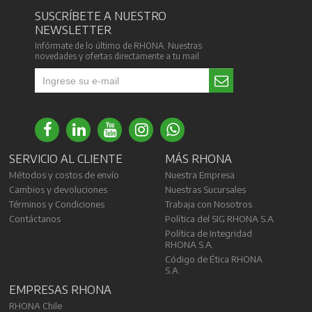
SUSCRÍBETE A NUESTRO
NEWSLETTER
Infórmate de lo último de RHONA. Nuestras
novedades y ofertas directamente a tu mail.
SERVICIO AL CLIENTE
MÁS RHONA
Métodos y costos de envío
Nuestra Empresa
Cambios y devoluciones
Nuestras Sucursales
Términos y Condiciones
Trabaja con Nosotros
Contáctanos
Política del SIG RHONA S.A.
Política de Integridad
RHONA S.A.
Código de Ética RHONA
S.A.
EMPRESAS RHONA
RHONA Chile