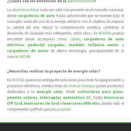
¿Cuáles son los beneficios de la
electromovilidad
?
La
electromovilidad
cada vez está más presente en el mercado nacional,
desde
cargadores de auto
hasta automóviles que se mueven bajo el
concepto verde del uso de la energía eléctrica con el objetivo de mejorar
la calidad del aire, reducir la contaminación acústica, contribuir al
desarrollo de ciudades más inteligentes, entre otros. En
RHONA
podrás
encontrar desde accesorios como
cables
,
cargadores de auto
eléctrico
,
pedestal cargador
,
medidor trifásico meter
y
cargadores de autos
de última tecnología, principalmente de la
marca
LINCHR
.
¿Necesitas realizar tu proyecto de energía solar?
En
RHONA
queremos entregarte soluciones para todo tu equipamiento y
proyectos eléctricos, nuestra línea de
Nuevas Energías
posee productos
destinados a la
energía solar
, desde
estructuras para pisos
,
paneles solares
,
interruptor automático CC
, hasta
Inversores
Off Grid
,
Inversores On Grid
e
Inversores Híbridos
, siendo esto el
complemento perfecto para tu
proyecto
.