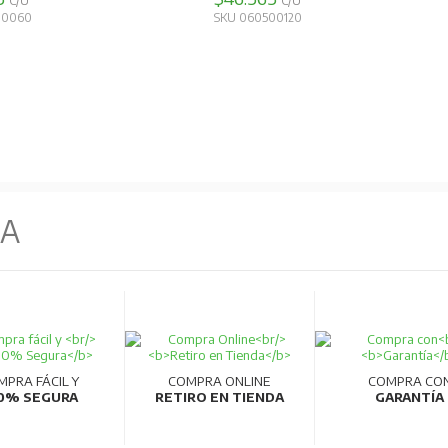
C/U
C/U
00060
SKU 060500120
NA
MPRA FÁCIL Y
COMPRA ONLINE
COMPRA CO
0% SEGURA
RETIRO EN TIENDA
GARANTÍA