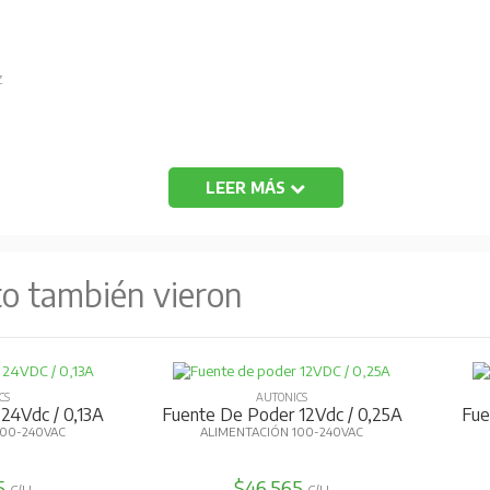
z
LEER MÁS
ión de regleso de corriente, protección de cortocircuito en salida.
to también vieron
CS
AUTONICS
24Vdc / 0,13A
Fuente De Poder 12Vdc / 0,25A
Fue
100-240VAC
ALIMENTACIÓN 100-240VAC
5
$46.565