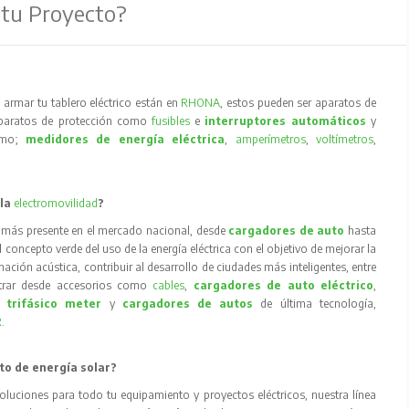
 tu Proyecto?
armar tu tablero eléctrico están en
RHONA
, estos pueden ser aparatos de
aparatos de protección como
fusibles
e
interruptores automáticos
y
como;
medidores de energía eléctrica
,
amperímetros
,
voltímetros
,
 la
electromovilidad
?
 más presente en el mercado nacional, desde
cargadores de auto
hasta
concepto verde del uso de la energía eléctrica con el objetivo de mejorar la
inación acústica, contribuir al desarrollo de ciudades más inteligentes, entre
trar desde accesorios como
cables
,
cargadores de auto eléctrico
,
 trifásico meter
y
cargadores de autos
de última tecnología,
R
.
to de energía solar?
oluciones para todo tu equipamiento y proyectos eléctricos, nuestra línea