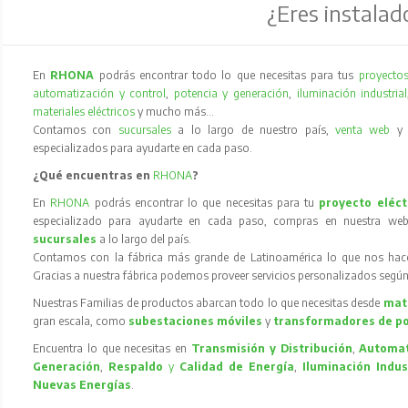
¿Eres instalad
En
RHONA
podrás encontrar todo lo que necesitas para tus
proyectos
automatización y control
,
potencia y generación
,
iluminación industrial
materiales eléctricos
y mucho más…
Contamos con
sucursales
a lo largo de nuestro país,
venta web
especializados para ayudarte en cada paso.
¿Qué encuentras en
RHONA
?
En
RHONA
podrás encontrar lo que necesitas para tu
proyecto eléct
especializado para ayudarte en cada paso, compras en nuestra web
sucursales
a lo largo del país.
Contamos con la fábrica más grande de Latinoamérica lo que nos hace l
Gracias a nuestra fábrica podemos proveer servicios personalizados según
Nuestras Familias de productos abarcan todo lo que necesitas desde
mate
gran escala, como
subestaciones móviles
y
transformadores de p
Encuentra lo que necesitas en
Transmisión y Distribución
,
Automat
Generación
,
Respaldo
y
Calidad de Energía
,
Iluminación Indus
Nuevas Energías
.