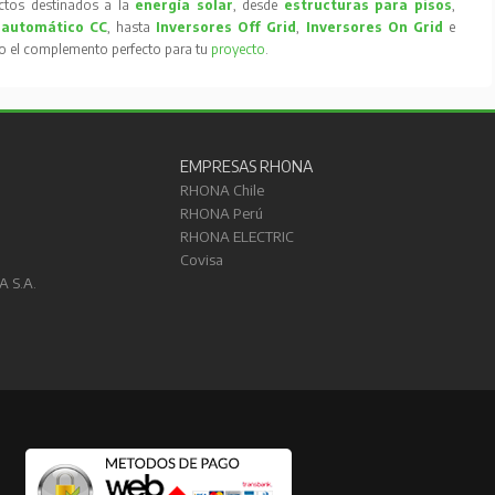
tos destinados a la
energía solar
, desde
estructuras para pisos
,
 automático CC
, hasta
Inversores Off Grid
,
Inversores On Grid
e
to el complemento perfecto para tu
proyecto
.
EMPRESAS RHONA
RHONA Chile
RHONA Perú
RHONA ELECTRIC
Covisa
A S.A.