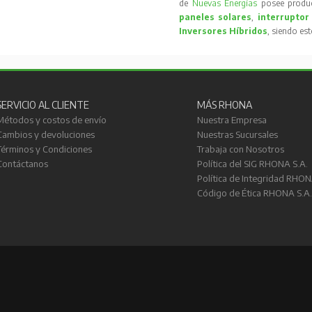
de
Nuevas Energías
posee produc
paneles solares
,
interruptor
Inversores Híbridos
, siendo es
SERVICIO AL CLIENTE
MÁS RHONA
Métodos y costos de envío
Nuestra Empresa
Cambios y devoluciones
Nuestras Sucursales
Términos y Condiciones
Trabaja con Nosotros
Contáctanos
Política del SIG RHONA S.A.
Política de Integridad RHON
Código de Ética RHONA S.A.