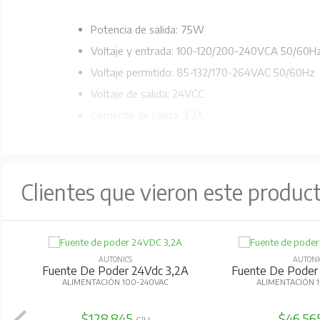
Potencia de salida: 75W
Voltaje y entrada: 100-120/200-240VCA 50/60H
Voltaje permitido: 85-132/170-264VAC 50/60Hz
Voltaje de salida: 24VCC
Corriente de salida: 3.2A
Tipo de montaje: Uso de tornillos
Protección: Sobrecorriente, sobrevoltaje, protecc
Frecuencia de entrada: 50/60 Hz
Clientes que vieron este produc
Consumo de corriente de entrada: Máx 2.0A
AUTONICS
AUTONI
Fuente De Poder 24Vdc 3,2A
Fuente De Poder 
ALIMENTACIÓN 100-240VAC
ALIMENTACIÓN 
$128.845
$46.56