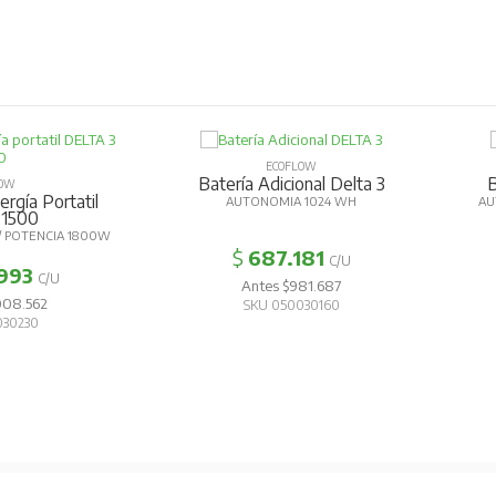
ECOFLOW
Batería Adicional Delta 3
B
OW
gía Portatil
AUTONOMIA 1024 WH
AUT
 1500
 POTENCIA 1800W
$
687.181
C/U
993
C/U
Antes $981.687
08.562
SKU 050030160
30230