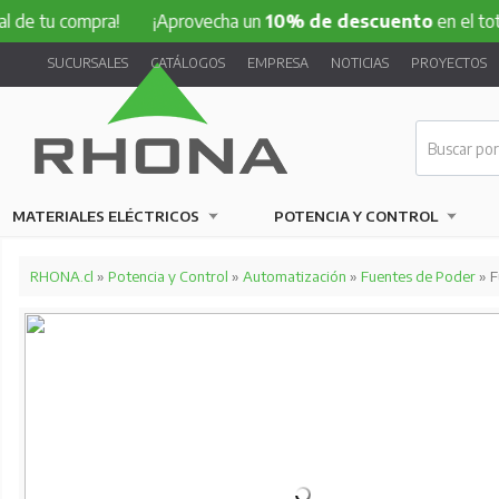
compra!
¡Aprovecha un
10% de descuento
en el total de tu 
SUCURSALES
CATÁLOGOS
EMPRESA
NOTICIAS
PROYECTOS
MATERIALES ELÉCTRICOS
POTENCIA Y CONTROL
RHONA.cl
»
Potencia y Control
»
Automatización
»
Fuentes de Poder
» F