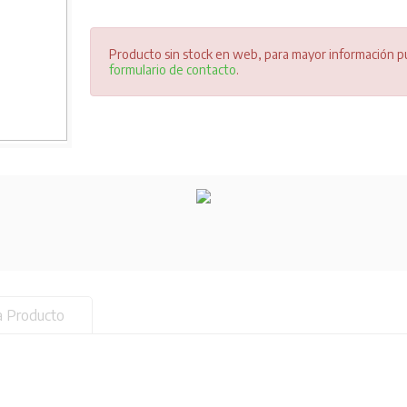
Producto sin stock en web, para mayor información pu
formulario de contacto
.
a Producto