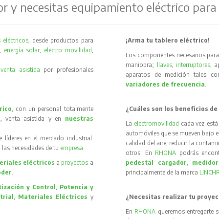
or y necesitas equipamiento eléctrico para
 eléctricos
, desde productos para
¡Arma tu tablero eléctrico!
,
energía solar
,
electro movilidad
,
Los componentes necesarios para 
maniobra;
llaves
,
interruptores
, 
y
venta asistida
por profesionales
aparatos de medición tales 
variadores de frecuencia
.
rico
, con un personal totalmente
¿Cuáles son los beneficios de
, venta asistida y en
nuestras
La
electromovilidad
cada vez está
automóviles que se mueven bajo el 
íderes en el mercado industrial.
calidad del aire, reducir la contam
 las necesidades de tu
empresa
.
otros. En
RHONA
podrás encon
riales eléctricos
a
proyectos
a
pedestal cargador
,
medidor
oder
.
principalmente de la marca
LINCH
ización y Control
,
Potencia y
trial
,
Materiales Eléctricos
y
¿Necesitas realizar tu proyec
En
RHONA
queremos entregarte s