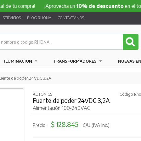
compra!
¡Aprovecha un
10% de descuento
en el total de tu
SERVICIOS
BLOG RHONA
CONTÁCTANOS
ILUMINACIÓN
TRANSFORMADORES
NUEVAS E
uente de poder 24VDC 3,2A
AUTONICS
Código Rho
Fuente de poder 24VDC 3,2A
Alimentación 100-240VAC
$ 128.845
Precio:
C/U (IVA Inc.)