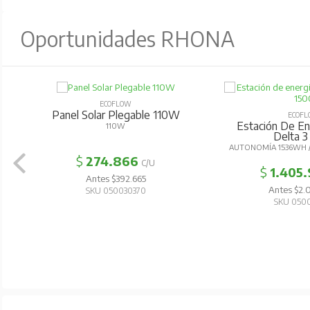
Oportunidades RHONA
ECOFLOW
Panel Solar Plegable 110W
ECOFL
Estación De Ener
110W
Delta 3
AUTONOMÍA 1536WH /
$
274.866
C/U
$
1.405.
Antes $392.665
Antes $2.0
SKU 050030370
SKU 0500