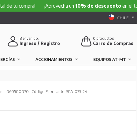
 compra!
¡Aprovecha un
10% de descuento
en el total de tu
CHILE
Bienvenido,
0
productos
Ingreso / Registro
Carro de Compras
NERGÍAS
ACCIONAMIENTOS
EQUIPOS AT-MT
na: 060500070 | Código Fabricante: SPA-075-24