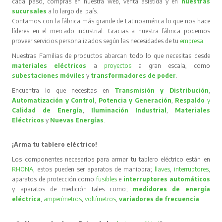
cada paso, compras en nuestra web, venta asistida y en
nuestras
sucursales
a lo largo del país.
Contamos con la fábrica más grande de Latinoamérica lo que nos hace
líderes en el mercado industrial. Gracias a nuestra fábrica podemos
proveer servicios personalizados según las necesidades de tu
empresa
.
Nuestras Familias de productos abarcan todo lo que necesitas desde
materiales eléctricos
a
proyectos
a gran escala, como
subestaciones móviles
y
transformadores de poder
.
Encuentra lo que necesitas en
Transmisión y Distribución
,
Automatización y Control
,
Potencia y Generación
,
Respaldo
y
Calidad de Energía
,
Iluminación Industrial
,
Materiales
Eléctricos
y
Nuevas Energías
.
¡Arma tu tablero eléctrico!
Los componentes necesarios para armar tu tablero eléctrico están en
RHONA
, estos pueden ser aparatos de maniobra;
llaves
,
interruptores
,
aparatos de protección como
fusibles
e
interruptores automáticos
y aparatos de medición tales como;
medidores de energía
eléctrica
,
amperímetros
,
voltímetros
,
variadores de frecuencia
.