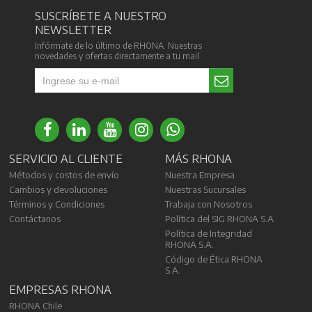
SUSCRÍBETE A NUESTRO
NEWSLETTER
Infórmate de lo último de RHONA. Nuestras
novedades y ofertas directamente a tu mail.
SERVICIO AL CLIENTE
MÁS RHONA
Métodos y costos de envío
Nuestra Empresa
Cambios y devoluciones
Nuestras Sucursales
Términos y Condiciones
Trabaja con Nosotros
Contáctanos
Política del SIG RHONA S.A.
Política de Integridad
RHONA S.A.
Código de Ética RHONA
S.A.
EMPRESAS RHONA
RHONA Chile