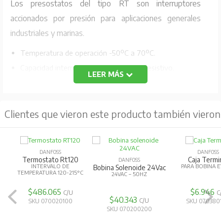
Los presostatos del tipo RT son interruptores
accionados por presión para aplicaciones generales
industriales y marinas.
Temperatura de operación -50ºC a 70ºC.
Capacidad interruptor 10A a 380 VAC Resistivo.
LEER MÁS
Conexión de presión con rosca hembra 3/8 BSP.
Presión de parada y diferencial ajustable.
Clientes que vieron este producto también vieron
Grado de protección IP66.
Uso industrial.
DANFOSS
DANFOSS
Termostato Rt120
Caja Termi
DANFOSS
INTERVALO DE
PARA BOBINA E
Bobina Solenoide 24Vac
TEMPERATURA 120-215°C
24VAC – 50HZ
$486.065
$6.946
C/U
C
$40.343
C/U
SKU 070020100
SKU 070380
SKU 070200200