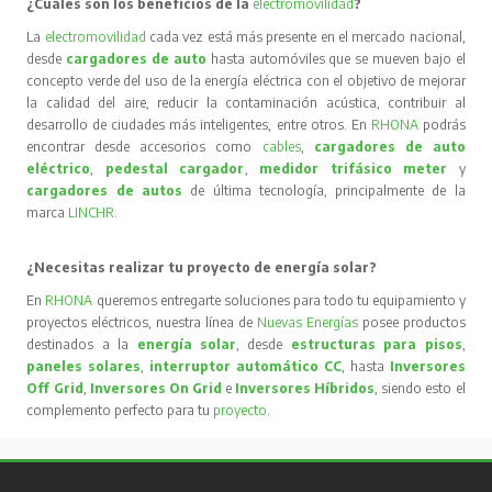
¿Cuáles son los beneficios de la
electromovilidad
?
La
electromovilidad
cada vez está más presente en el mercado nacional,
desde
cargadores de auto
hasta automóviles que se mueven bajo el
concepto verde del uso de la energía eléctrica con el objetivo de mejorar
la calidad del aire, reducir la contaminación acústica, contribuir al
desarrollo de ciudades más inteligentes, entre otros. En
RHONA
podrás
encontrar desde accesorios como
cables
,
cargadores de auto
eléctrico
,
pedestal cargador
,
medidor trifásico meter
y
cargadores de autos
de última tecnología, principalmente de la
marca
LINCHR
.
¿Necesitas realizar tu proyecto de energía solar?
En
RHONA
queremos entregarte soluciones para todo tu equipamiento y
proyectos eléctricos, nuestra línea de
Nuevas Energías
posee productos
destinados a la
energía solar
, desde
estructuras para pisos
,
paneles solares
,
interruptor automático CC
, hasta
Inversores
Off Grid
,
Inversores On Grid
e
Inversores Híbridos
, siendo esto el
complemento perfecto para tu
proyecto
.