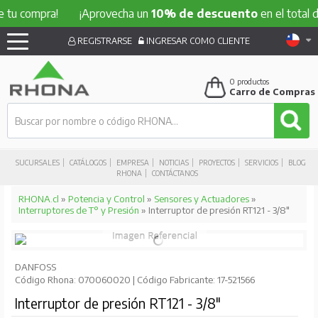
mpra!
¡Aprovecha un
10% de descuento
en el total de tu c
REGISTRARSE
INGRESAR COMO CLIENTE
0
productos
Carro de Compras
SUCURSALES
CATÁLOGOS
EMPRESA
NOTICIAS
PROYECTOS
SERVICIOS
BLOG
RHONA
CONTÁCTANOS
RHONA.cl
»
Potencia y Control
»
Sensores y Actuadores
»
Interruptores de T° y Presión
» Interruptor de presión RT121 - 3/8"
DANFOSS
Código Rhona: 070060020 | Código Fabricante: 17-521566
Interruptor de presión RT121 - 3/8"