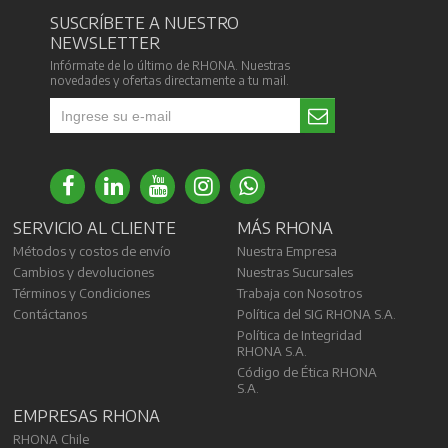
SUSCRÍBETE A NUESTRO
NEWSLETTER
Infórmate de lo último de RHONA. Nuestras
novedades y ofertas directamente a tu mail.
SERVICIO AL CLIENTE
MÁS RHONA
Métodos y costos de envío
Nuestra Empresa
Cambios y devoluciones
Nuestras Sucursales
Términos y Condiciones
Trabaja con Nosotros
Contáctanos
Política del SIG RHONA S.A.
Política de Integridad
RHONA S.A.
Código de Ética RHONA
S.A.
EMPRESAS RHONA
RHONA Chile