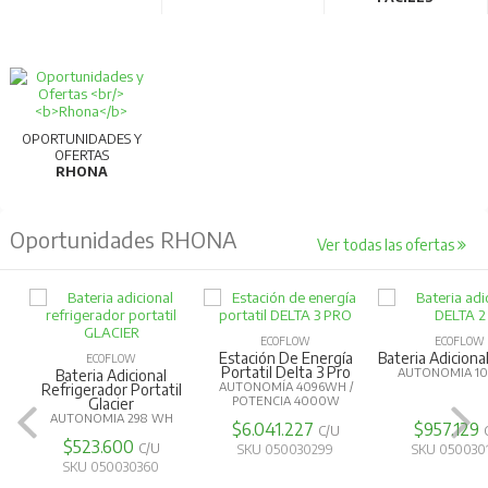
OPORTUNIDADES Y
OFERTAS
RHONA
Oportunidades RHONA
Ver todas las ofertas
ECOFLOW
ECOFLOW
Estación De Energía
Bateria Adiciona
ECOFLOW
Portatil Delta 3 Pro
AUTONOMIA 1
Bateria Adicional
AUTONOMÍA 4096WH /
Refrigerador Portatil
POTENCIA 4000W
Glacier
AUTONOMIA 298 WH
$6.041.227
$957.129
C/U
$523.600
C/U
SKU 050030299
SKU 050030
SKU 050030360