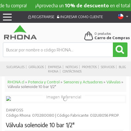
compra!
¡Aprovecha un
10% de descuento
en el total de tu 
REGISTRARSE
INGRESAR COMO CLIENTE
0
productos
Carro de Compras
SUCURSALES
CATÁLOGOS
EMPRESA
NOTICIAS
PROYECTOS
SERVICIOS
BLOG
RHONA
CONTÁCTANOS
RHONA.cl
»
Potencia y Control
»
Sensores y Actuadores
»
Válvulas
»
Válvula solenoide 10 bar 1/2"
DANFOSS
Código Rhona: 070280080 | Código Fabricante: 032U8056 PROP.
Válvula solenoide 10 bar 1/2"