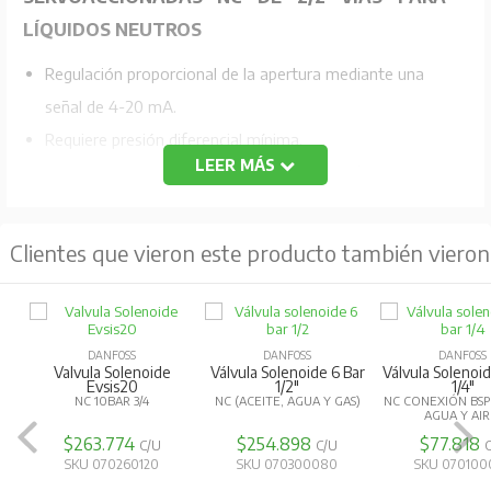
LÍQUIDOS NEUTROS
Regulación proporcional de la apertura mediante una
señal de 4-20 mA.
Requiere presión diferencial mínima.
LEER MÁS
Rango Presión 0,5-10 Bar. Temperatura de fluido -10-
+80ºC
Al desenergizarse la válvula queda en posición normal
Clientes que vieron este producto también vieron
cerrada.
No incluye bobina
DANFOSS
DANFOSS
DANFOSS
Valvula Solenoide
Válvula Solenoide 6 Bar
Válvula Solenoid
Evsis20
1/2"
1/4"
NC 10BAR 3/4
NC (ACEITE, AGUA Y GAS)
NC CONEXIÓN BSP 
AGUA Y AIR
$263.774
$254.898
$77.818
C/U
C/U
SKU 070260120
SKU 070300080
SKU 070100