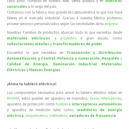
cada paso, compras en nuestra web, venta asistida y en
nuestras
sucursales
a lo largo del país.
Contamos con la fábrica más grande de Latinoamérica lo que nos hace
líderes en el mercado industrial. Gracias a nuestra fábrica podemos
proveer servicios personalizados según las necesidades de tu
empresa
.
Nuestras Familias de productos abarcan todo lo que necesitas desde
materiales eléctricos
a
proyectos
a gran escala, como
subestaciones móviles
y
transformadores de poder
.
Encuentra lo que necesitas en
Transmisión y Distribución
,
Automatización y Control
,
Potencia y Generación
,
Respaldo
y
Calidad de Energía
,
Iluminación Industrial
,
Materiales
Eléctricos
y
Nuevas Energías
.
¡Arma tu tablero eléctrico!
Los componentes necesarios para armar tu tablero eléctrico están en
RHONA
, estos pueden ser aparatos de maniobra;
llaves
,
interruptores
,
aparatos de protección como
fusibles
e
interruptores automáticos
y aparatos de medición tales como;
medidores de energía
eléctrica
,
amperímetros
,
voltímetros
,
variadores de frecuencia
.