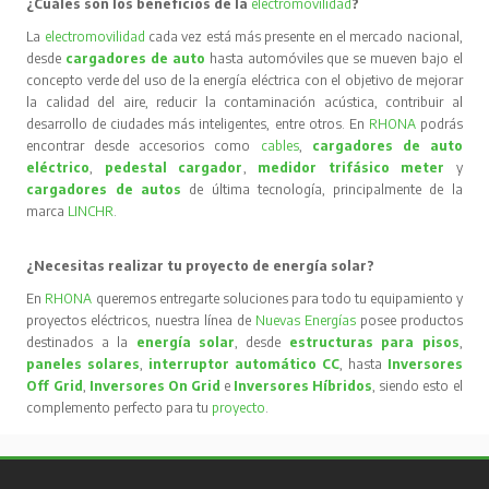
¿Cuáles son los beneficios de la
electromovilidad
?
La
electromovilidad
cada vez está más presente en el mercado nacional,
desde
cargadores de auto
hasta automóviles que se mueven bajo el
concepto verde del uso de la energía eléctrica con el objetivo de mejorar
la calidad del aire, reducir la contaminación acústica, contribuir al
desarrollo de ciudades más inteligentes, entre otros. En
RHONA
podrás
encontrar desde accesorios como
cables
,
cargadores de auto
eléctrico
,
pedestal cargador
,
medidor trifásico meter
y
cargadores de autos
de última tecnología, principalmente de la
marca
LINCHR
.
¿Necesitas realizar tu proyecto de energía solar?
En
RHONA
queremos entregarte soluciones para todo tu equipamiento y
proyectos eléctricos, nuestra línea de
Nuevas Energías
posee productos
destinados a la
energía solar
, desde
estructuras para pisos
,
paneles solares
,
interruptor automático CC
, hasta
Inversores
Off Grid
,
Inversores On Grid
e
Inversores Híbridos
, siendo esto el
complemento perfecto para tu
proyecto
.