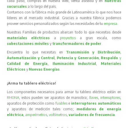
cada paso, compras en nuestra web, venta asistida y en
nuestras
sucursales
a lo largo del país.
Contamos con la fábrica más grande de Latinoamérica lo que nos hace
líderes en el mercado industrial. Gracias a nuestra fábrica podemos
proveer servicios personalizados según las necesidades de tu
empresa
.
Nuestras Familias de productos abarcan todo lo que necesitas desde
materiales eléctricos
a
proyectos
a gran escala, como
subestaciones móviles
y
transformadores de poder
.
Encuentra lo que necesitas en
Transmisión y Distribución
,
Automatización y Control
,
Potencia y Generación
,
Respaldo
y
Calidad de Energía
,
Iluminación Industrial
,
Materiales
Eléctricos
y
Nuevas Energías
.
¡Arma tu tablero eléctrico!
Los componentes necesarios para armar tu tablero eléctrico están en
RHONA
, estos pueden ser aparatos de maniobra;
llaves
,
interruptores
,
aparatos de protección como
fusibles
e
interruptores automáticos
y aparatos de medición tales como;
medidores de energía
eléctrica
,
amperímetros
,
voltímetros
,
variadores de frecuencia
.