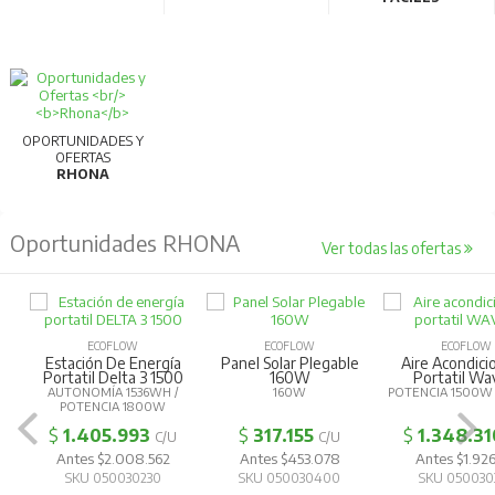
OPORTUNIDADES Y
OFERTAS
RHONA
Oportunidades RHONA
Ver todas las ofertas
ECOFLOW
ECOFLOW
ECOFLOW
Estación De Energía
Panel Solar Plegable
Aire Acondic
Portatil Delta 3 1500
160W
Portatil Wa
AUTONOMÍA 1536WH /
160W
POTENCIA 1500W
POTENCIA 1800W
$
1.405.993
$
317.155
$
1.348.31
C/U
C/U
Antes $2.008.562
Antes $453.078
Antes $1.926
SKU 050030230
SKU 050030400
SKU 050030