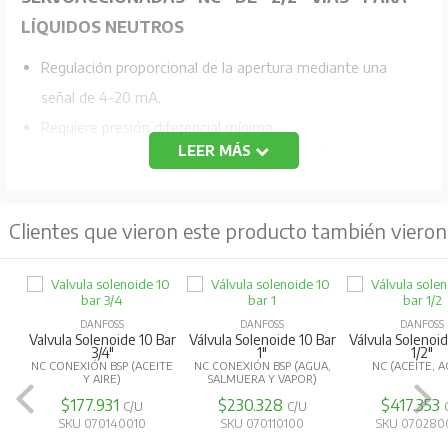
LÍQUIDOS NEUTROS
Regulación proporcional de la apertura mediante una
señal de 4-20 mA.
Requiere presión diferencial mínima.
LEER MÁS
Rango Presión 0,5-10 Bar. Temperatura de fluido -10-
+80ºC
Al desenergizarse la válvula queda en posición normal
Clientes que vieron este producto también vieron
cerrada.
Incluye bobina con entrada 4 -20 mA.
DANFOSS
Válvula De Ali
DANFOSS
DANFOSS
PARA INTERRUPT
Válvula Solenoide 10 Bar
Valvula Solenoide 10 Bar
1/2"
2"
NC (ACEITE, AGUA)
NC CONEXIÓN BSP (ACEITE
Y AIRE)
$18.972
$417.353
$875.809
C/U
C/U
SKU 070080
SKU 070280080
SKU 070140060