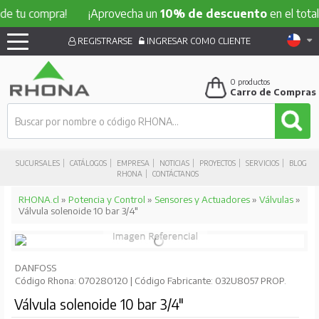
e tu compra!
¡Aprovecha un
10% de descuento
en el total 
REGISTRARSE
INGRESAR COMO CLIENTE
0
productos
Carro de Compras
SUCURSALES
CATÁLOGOS
EMPRESA
NOTICIAS
PROYECTOS
SERVICIOS
BLOG
RHONA
CONTÁCTANOS
RHONA.cl
»
Potencia y Control
»
Sensores y Actuadores
»
Válvulas
»
Válvula solenoide 10 bar 3/4"
DANFOSS
Código Rhona: 070280120 | Código Fabricante: 032U8057 PROP.
Válvula solenoide 10 bar 3/4"