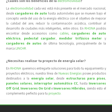
¿Cuáles son los beneficios de la
electromovilidad
?
La
electromovilidad
cada vez está más presente en el mercado nacional,
desde
cargadores de auto
hasta automóviles que se mueven bajo el
concepto verde del uso de la energía eléctrica con el objetivo de mejorar
la calidad del aire, reducir la contaminación acústica, contribuir al
desarrollo de ciudades más inteligentes, entre otros. En
RHONA
podrás
encontrar desde accesorios como
cables
,
cargadores de auto
eléctrico
,
pedestal cargador
,
medidor trifásico meter
y
cargadores de autos
de última tecnología, principalmente de la
marca
LINCHR
.
¿Necesitas realizar tu proyecto de energía solar?
En
RHONA
queremos entregarte soluciones para todo tu equipamiento y
proyectos eléctricos, nuestra línea de
Nuevas Energías
posee productos
destinados a la
energía solar
, desde
estructuras para pisos
,
paneles solares
,
interruptor automático CC
, hasta
Inversores
Off Grid
,
Inversores On Grid
e
Inversores Híbridos
, siendo esto el
complemento perfecto para tu
proyecto
.