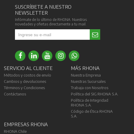
SUSCRÍBETE A NUESTRO
NEWSLETTER
Infórmate de lo último de RHONA. Nuestras
novedades y ofertas directamente a tu mail.
SERVICIO AL CLIENTE
MÁS RHONA
Métodos y costos de envío
Nuestra Empresa
Cambios y devoluciones
Nuestras Sucursales
Términos y Condiciones
Trabaja con Nosotros
Contáctanos
Política del SIG RHONA S.A.
Política de Integridad
RHONA S.A.
Código de Ética RHONA
S.A.
EMPRESAS RHONA
RHONA Chile