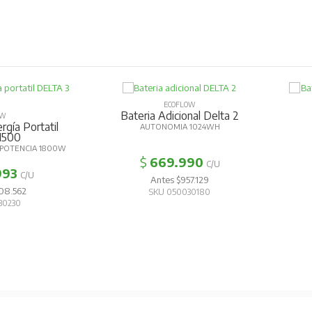
ECOFLOW
Bateria Adicional Delta 2
OW
gía Portatil
AUTONOMIA 1024WH
 1500
 POTENCIA 1800W
$
669.990
C/U
993
C/U
Antes $957.129
08.562
SKU 050030180
30230