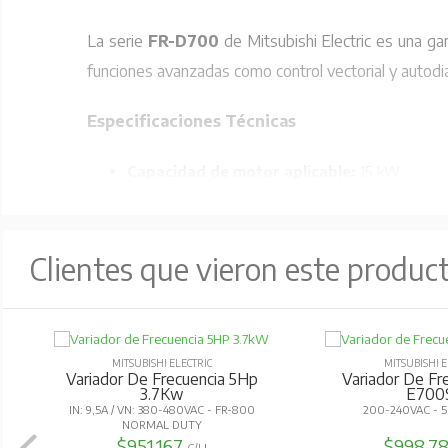
La serie
FR-D700
de Mitsubishi Electric es una g
funciones avanzadas como control vectorial y autodi
Especificaciones Técnicas
Capacidad de motor aplicable:
15 kW
Salida:
Capacidad nominal:
22.5 kVA
Clientes que vieron este produc
Corriente nominal:
29.5 A
Capacidad de sobrecarga de co
Tensión:
Trifásico 380-480 V
MITSUBISHI ELECTRIC
MITSUBISHI E
Torque de frenado regenerativ
Variador De Frecuencia 5Hp
Variador De Fre
3.7Kw
E700
IN: 9,5A / VN: 380-480VAC - FR-800
200-240VAC - 5
Fuente de alimentación:
NORMAL DUTY
$951.167
$998.7