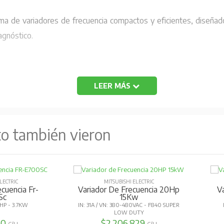
ama de variadores de frecuencia compactos y eficientes, diseñad
agnóstico.
LEER MÁS
to también vieron
rriente:
150% 60 s, 200% 0.5 s (característica de tiempo inverso)
LECTRIC
MITSUBISHI ELECTRIC
o:
20%
cuencia Fr-
Variador De Frecuencia 20Hp
V
Sc
15Kw
HP - 3.7KW
IN: 31A / VN: 380-480VAC - F840 SUPER
LOW DUTY
80
$2.206.829