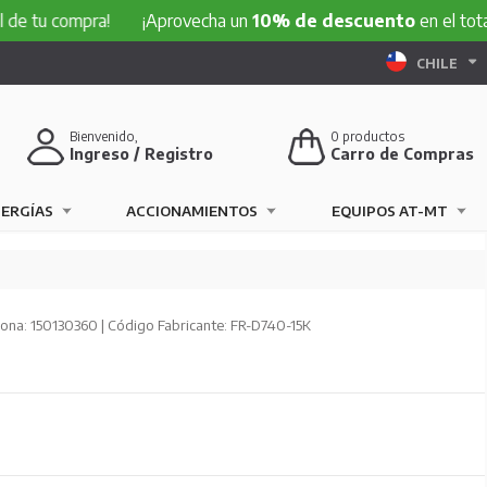
compra!
¡Aprovecha un
10% de descuento
en el total de tu 
CHILE
Bienvenido,
0
productos
Ingreso / Registro
Carro de Compras
NERGÍAS
ACCIONAMIENTOS
EQUIPOS AT-MT
ona: 150130360 | Código Fabricante: FR-D740-15K