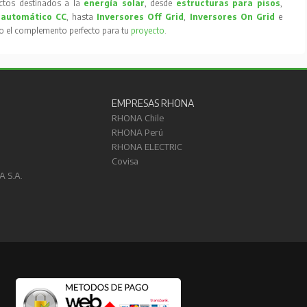
tos destinados a la
energía solar
, desde
estructuras para pisos
,
 automático CC
, hasta
Inversores Off Grid
,
Inversores On Grid
e
to el complemento perfecto para tu
proyecto
.
EMPRESAS RHONA
RHONA Chile
RHONA Perú
RHONA ELECTRIC
Covisa
A S.A.