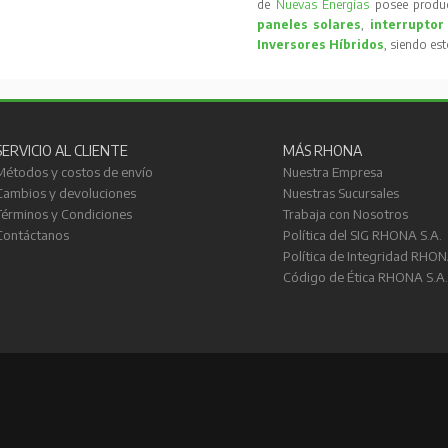
de
Nuevas Energías
posee produc
paneles solares
,
interruptor
Inversores Híbridos
, siendo es
SERVICIO AL CLIENTE
MÁS RHONA
Métodos y costos de envío
Nuestra Empresa
Cambios y devoluciones
Nuestras Sucursales
Términos y Condiciones
Trabaja con Nosotros
Contáctanos
Política del SIG RHONA S.A.
Política de Integridad RHON
Código de Ética RHONA S.A.