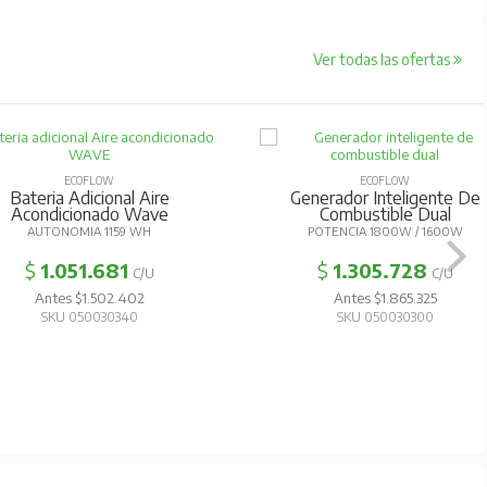
Ver todas las ofertas
ECOFLOW
ECOFLOW
Bateria Adicional Aire
Generador Inteligente De
Acondicionado Wave
Combustible Dual
AUTONOMIA 1159 WH
POTENCIA 1800W / 1600W
$
1.051.681
$
1.305.728
C/U
C/U
Antes $1.502.402
Antes $1.865.325
SKU 050030340
SKU 050030300