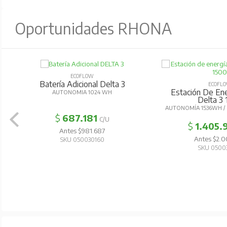
Oportunidades RHONA
ECOFLOW
Batería Adicional Delta 3
ECOFL
Estación De Ener
AUTONOMIA 1024 WH
Delta 3
AUTONOMÍA 1536WH /
$
687.181
C/U
$
1.405.
Antes $981.687
Antes $2.0
SKU 050030160
SKU 0500