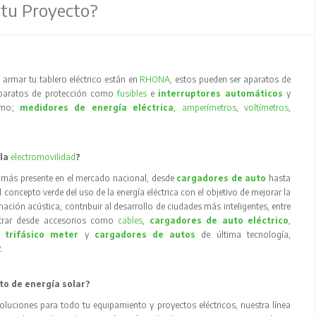
 tu Proyecto?
armar tu tablero eléctrico están en
RHONA
, estos pueden ser aparatos de
aparatos de protección como
fusibles
e
interruptores automáticos
y
como;
medidores de energía eléctrica
,
amperímetros
,
voltímetros
,
 la
electromovilidad
?
 más presente en el mercado nacional, desde
cargadores de auto
hasta
concepto verde del uso de la energía eléctrica con el objetivo de mejorar la
inación acústica, contribuir al desarrollo de ciudades más inteligentes, entre
trar desde accesorios como
cables
,
cargadores de auto eléctrico
,
 trifásico meter
y
cargadores de autos
de última tecnología,
R
.
to de energía solar?
oluciones para todo tu equipamiento y proyectos eléctricos, nuestra línea