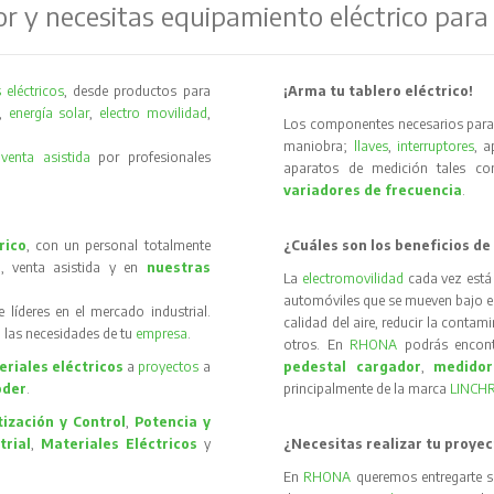
or y necesitas equipamiento eléctrico para
 eléctricos
, desde productos para
¡Arma tu tablero eléctrico!
,
energía solar
,
electro movilidad
,
Los componentes necesarios para 
maniobra;
llaves
,
interruptores
, 
y
venta asistida
por profesionales
aparatos de medición tales 
variadores de frecuencia
.
rico
, con un personal totalmente
¿Cuáles son los beneficios de
, venta asistida y en
nuestras
La
electromovilidad
cada vez está
automóviles que se mueven bajo el 
íderes en el mercado industrial.
calidad del aire, reducir la contam
 las necesidades de tu
empresa
.
otros. En
RHONA
podrás encon
riales eléctricos
a
proyectos
a
pedestal cargador
,
medidor
oder
.
principalmente de la marca
LINCH
ización y Control
,
Potencia y
trial
,
Materiales Eléctricos
y
¿Necesitas realizar tu proyec
En
RHONA
queremos entregarte s