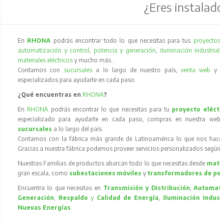
¿Eres instalad
En
RHONA
podrás encontrar todo lo que necesitas para tus
proyectos
automatización y control
,
potencia y generación
,
iluminación industrial
materiales eléctricos
y mucho más…
Contamos con
sucursales
a lo largo de nuestro país,
venta web
especializados para ayudarte en cada paso.
¿Qué encuentras en
RHONA
?
En
RHONA
podrás encontrar lo que necesitas para tu
proyecto eléct
especializado para ayudarte en cada paso, compras en nuestra web
sucursales
a lo largo del país.
Contamos con la fábrica más grande de Latinoamérica lo que nos hace l
Gracias a nuestra fábrica podemos proveer servicios personalizados según
Nuestras Familias de productos abarcan todo lo que necesitas desde
mate
gran escala, como
subestaciones móviles
y
transformadores de p
Encuentra lo que necesitas en
Transmisión y Distribución
,
Automat
Generación
,
Respaldo
y
Calidad de Energía
,
Iluminación Indus
Nuevas Energías
.