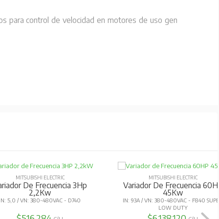
os para control de velocidad en motores de uso general, con
MITSUBISHI ELECTRIC
MITSUBISHI ELECTRIC
ariador De Frecuencia 3Hp
Variador De Frecuencia 60H
2,2Kw
45Kw
IN: 5,0 / VN: 380-480VAC - D740
IN: 93A / VN: 380-480VAC - F840 SUP
LOW DUTY
$516.284
$6.138.120