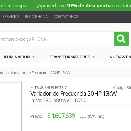
ompra!
¡Aprovecha un
10% de descuento
en el total de tu 
SERVICIOS
BLOG RHONA
CONTÁCTANOS
ILUMINACIÓN
TRANSFORMADORES
NUEVAS E
ncia
» Variador de Frecuencia 20HP 15kW
MITSUBISHI ELECTRIC
Código Rh
Variador de Frecuencia 20HP 15kW
In: Vn: 380-480VAC - D740
$ 1.607.639
Precio:
C/U (IVA Inc.)