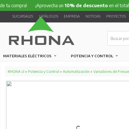
mpra!
¡Aprovecha un
10% de descuento
en el total de tu c
SUCURSALES
CATÁLOGOS
EMPRESA
NOTICIAS
PROYECTOS
MATERIALES ELÉCTRICOS
POTENCIA Y CONTROL
RHONA.cl
»
Potencia y Control
»
Automatización
»
Variadores de Frecue