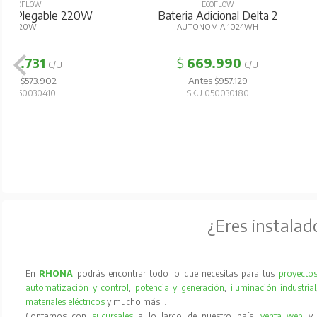
ECOFLOW
ECOFL
Bateria Adicional Delta 2
Panel Solar Pl
AUTONOMIA 1024WH
160
$
669.990
$
317.1
C/U
Antes $957.129
Antes $45
SKU 050030180
SKU 0500
¿Eres instalad
En
RHONA
podrás encontrar todo lo que necesitas para tus
proyectos
automatización y control
,
potencia y generación
,
iluminación industrial
materiales eléctricos
y mucho más…
Contamos con
sucursales
a lo largo de nuestro país,
venta web