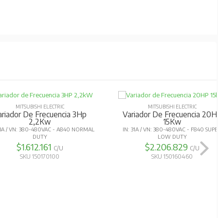
MITSUBISHI ELECTRIC
MITSUBISHI ELECTRIC
ariador De Frecuencia 3Hp
Variador De Frecuencia 20H
2,2Kw
15Kw
,3A / VN: 380-480VAC - A840 NORMAL
IN: 31A / VN: 380-480VAC - F840 SUP
DUTY
LOW DUTY
$1.612.161
$2.206.829
C/U
C/U
SKU 150170100
SKU 150160460