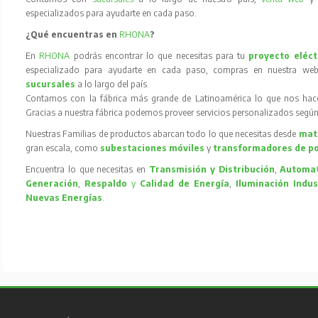
especializados para ayudarte en cada paso.
¿Qué encuentras en
RHONA
?
En
RHONA
podrás encontrar lo que necesitas para tu
proyecto eléct
especializado para ayudarte en cada paso, compras en nuestra web
sucursales
a lo largo del país.
Contamos con la fábrica más grande de Latinoamérica lo que nos hace l
Gracias a nuestra fábrica podemos proveer servicios personalizados según
Nuestras Familias de productos abarcan todo lo que necesitas desde
mate
gran escala, como
subestaciones móviles
y
transformadores de p
Encuentra lo que necesitas en
Transmisión y Distribución
,
Automat
Generación
,
Respaldo
y
Calidad de Energía
,
Iluminación Indus
Nuevas Energías
.