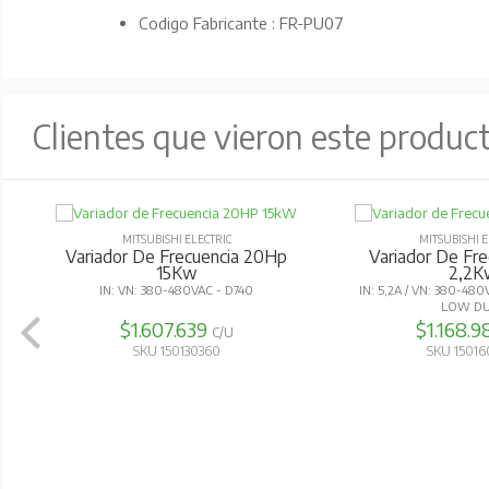
Codigo Fabricante : FR-PU07
Clientes que vieron este produc
MITSUBISHI ELECTRIC
MITSUBISHI E
Variador De Frecuencia 20Hp
Variador De Fr
15Kw
2,2K
IN: VN: 380-480VAC - D740
IN: 5,2A / VN: 380-48
LOW D
$1.607.639
$1.168.
C/U
SKU 150130360
SKU 1501