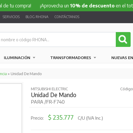
compra!
¡Aprovecha un
10% de descuento
en el total de tu
SERVICIOS
BLOG RHONA
CONTÁCTANOS
ILUMINACIÓN
TRANSFORMADORES
NUEVAS E
ncia
» Unidad De Mando
MITSUBISHI ELECTRIC
Código
Unidad De Mando
PARA /FR-F740
$ 235.777
Precio:
C/U (IVA Inc.)