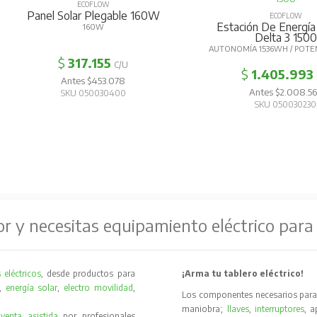
OW
egable 160W
ECOFLOW
Estación De Energía Portatil
Es
W
Delta 3 1500
AUTONOMÍA 1536WH / POTENCIA 1800W
PO
55
C/U
$
1.405.993
C/U
3.078
Antes $2.008.562
30400
SKU 050030230
or y necesitas equipamiento eléctrico para
 eléctricos
, desde productos para
¡Arma tu tablero eléctrico!
,
energía solar
,
electro movilidad
,
Los componentes necesarios para 
maniobra;
llaves
,
interruptores
, 
y
venta asistida
por profesionales