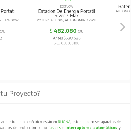
ECOFLOW
Bateria Adicional Delta Ma
ECOFLOW
tacion De Energia Portatil
AUTONOMIA 2016WH PARA DELTA M
River 2 Max
TENCIA 500W, AUTONOMIA 512WH
$
936.781
C/U
$
482.080
C/U
Antes $1.338.259
Antes $688.686
SKU 050030220
SKU 050030100
 tu Proyecto?
armar tu tablero eléctrico están en
RHONA
, estos pueden ser aparatos de
aparatos de protección como
fusibles
e
interruptores automáticos
y