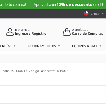
 compra!
¡Aprovecha un
10% de descuento
en el total de t
CHILE
Bienvenido,
0
productos
Ingreso / Registro
Carro de Compras
NERGÍAS
ACCIONAMIENTOS
EQUIPOS AT-MT
 Rhona: 150180030 | Código Fabricante: FR-PU07