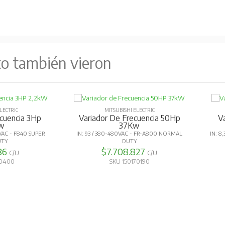
to también vieron
LECTRIC
MITSUBISHI ELECTRIC
ecuencia 3Hp
Variador De Frecuencia 50Hp
V
w
37Kw
0VAC - F840 SUPER
IN: 93 / 380-480VAC - FR-A800 NORMAL
IN: 8
UTY
DUTY
986
$7.708.827
C/U
C/U
60400
SKU 150170190