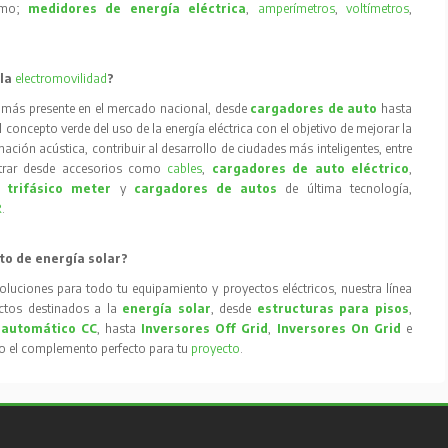
como;
medidores de energía eléctrica
,
amperímetros
,
voltímetros
,
 la
electromovilidad
?
 más presente en el mercado nacional, desde
cargadores de auto
hasta
concepto verde del uso de la energía eléctrica con el objetivo de mejorar la
inación acústica, contribuir al desarrollo de ciudades más inteligentes, entre
trar desde accesorios como
cables
,
cargadores de auto eléctrico
,
 trifásico meter
y
cargadores de autos
de última tecnología,
R
.
to de energía solar?
oluciones para todo tu equipamiento y proyectos eléctricos, nuestra línea
tos destinados a la
energía solar
, desde
estructuras para pisos
,
 automático CC
, hasta
Inversores Off Grid
,
Inversores On Grid
e
to el complemento perfecto para tu
proyecto
.