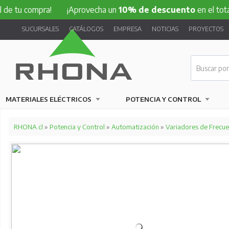
compra!
¡Aprovecha un
10% de descuento
en el total de tu 
SUCURSALES
CATÁLOGOS
EMPRESA
NOTICIAS
PROYECTOS
MATERIALES ELÉCTRICOS
POTENCIA Y CONTROL
RHONA.cl
»
Potencia y Control
»
Automatización
»
Variadores de Frecue