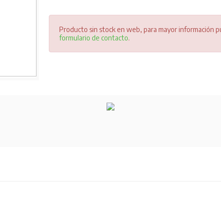
Producto sin stock en web, para mayor información pu
formulario de contacto
.