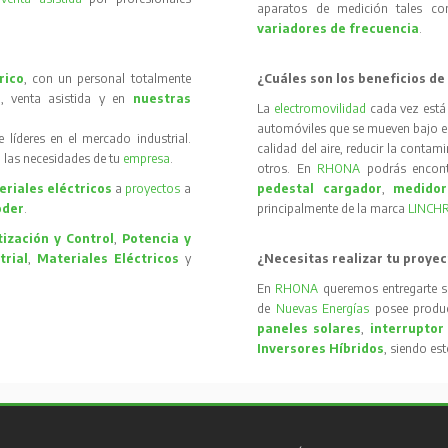
aparatos de medición tales 
variadores de frecuencia
.
rico
, con un personal totalmente
¿Cuáles son los beneficios de
, venta asistida y en
nuestras
La
electromovilidad
cada vez está
automóviles que se mueven bajo el 
íderes en el mercado industrial.
calidad del aire, reducir la contam
 las necesidades de tu
empresa
.
otros. En
RHONA
podrás encon
riales eléctricos
a
proyectos
a
pedestal cargador
,
medidor
oder
.
principalmente de la marca
LINCH
ización y Control
,
Potencia y
trial
,
Materiales Eléctricos
y
¿Necesitas realizar tu proyec
En
RHONA
queremos entregarte s
de
Nuevas Energías
posee produc
paneles solares
,
interruptor
Inversores Híbridos
, siendo es