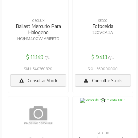
GEOLUX
SEDCO
Ballast Mercurio Para
Fotocelda
Halogeno
220VCA 5A
HG/HM400W ABIERTO
$ 11.149
$ 9.413
C/U
C/U
SKU: 540360820
SKU: 560000000
Consultar Stock
Consultar Stock
OSRAM
GEOLUX