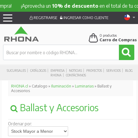
!
¡Aprovecha un
10% de descuento
en el total de tu compr
REGISTRARSE
INGRESAR COMO CLIENTE
0
productos
Carro de Compras
SUCURSALES
CATÁLOGOS
EMPRESA
NOTICIAS
PROYECTOS
SERVICIOS
BLOG
RHONA
CONTÁCTANOS
RHONA.cl
» Catalogo »
Iluminación
»
Luminarias
» Ballast y
Accesorios
Ballast y Accesorios
Ordenar por: