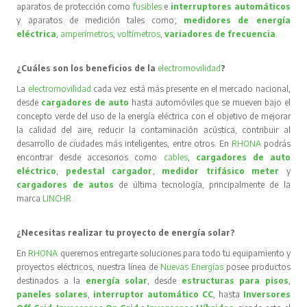
aparatos de protección como
fusibles
e
interruptores automáticos
y aparatos de medición tales como;
medidores de energía
eléctrica
,
amperímetros
,
voltímetros
,
variadores de frecuencia
.
¿Cuáles son los beneficios de la
electromovilidad
?
La
electromovilidad
cada vez está más presente en el mercado nacional,
desde
cargadores de auto
hasta automóviles que se mueven bajo el
concepto verde del uso de la energía eléctrica con el objetivo de mejorar
la calidad del aire, reducir la contaminación acústica, contribuir al
desarrollo de ciudades más inteligentes, entre otros. En
RHONA
podrás
encontrar desde accesorios como
cables
,
cargadores de auto
eléctrico
,
pedestal cargador
,
medidor trifásico meter
y
cargadores de autos
de última tecnología, principalmente de la
marca
LINCHR
.
¿Necesitas realizar tu proyecto de energía solar?
En
RHONA
queremos entregarte soluciones para todo tu equipamiento y
proyectos eléctricos, nuestra línea de
Nuevas Energías
posee productos
destinados a la
energía solar
, desde
estructuras para pisos
,
paneles solares
,
interruptor automático CC
, hasta
Inversores