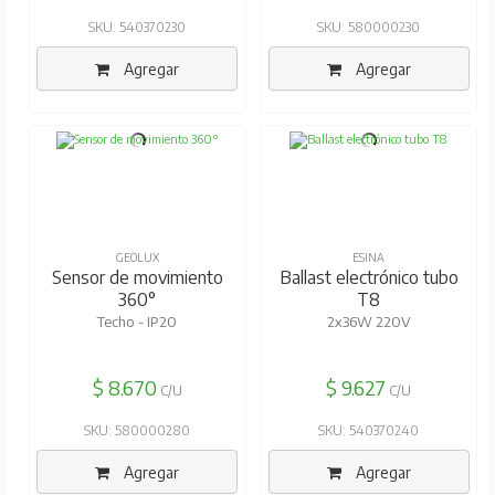
SKU: 540370230
SKU: 580000230
Agregar
Agregar
GEOLUX
ESINA
Sensor de movimiento
Ballast electrónico tubo
360°
T8
Techo - IP20
2x36W 220V
$ 8.670
$ 9.627
C/U
C/U
SKU: 580000280
SKU: 540370240
Agregar
Agregar