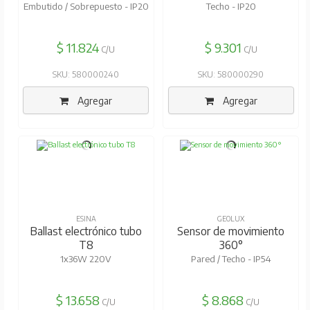
Embutido / Sobrepuesto - IP20
Techo - IP20
$ 11.824
$ 9.301
C/U
C/U
SKU: 580000240
SKU: 580000290
Agregar
Agregar
ESINA
GEOLUX
Ballast electrónico tubo
Sensor de movimiento
T8
360°
1x36W 220V
Pared / Techo - IP54
$ 13.658
$ 8.868
C/U
C/U