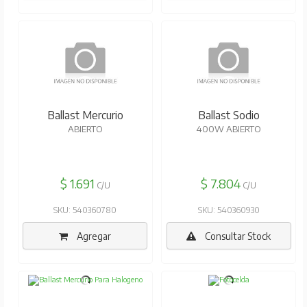
GEOLUX
GEOLUX
Ballast Mercurio
Ballast Sodio
ABIERTO
400W ABIERTO
$ 1.691
$ 7.804
C/U
C/U
SKU: 540360780
SKU: 540360930
Agregar
Consultar Stock