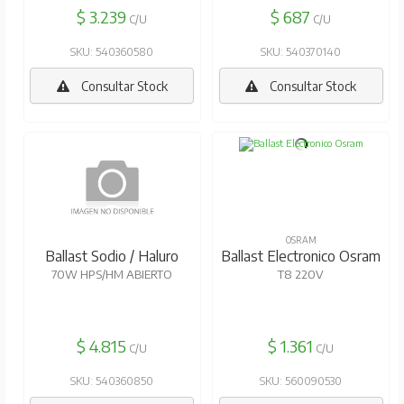
$ 3.239
$ 687
C/U
C/U
SKU: 540360580
SKU: 540370140
Consultar Stock
Consultar Stock
GEOLUX
OSRAM
Ballast Sodio / Haluro
Ballast Electronico Osram
70W HPS/HM ABIERTO
T8 220V
$ 4.815
$ 1.361
C/U
C/U
SKU: 540360850
SKU: 560090530