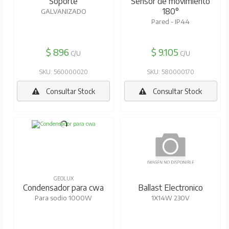
Soporte
Sensor de movimiento
180°
GALVANIZADO
Pared - IP44
$ 896
$ 9.105
C/U
C/U
SKU: 560000020
SKU: 580000170
Consultar Stock
Consultar Stock
GEOLUX
GEOLUX
Condensador para cwa
Ballast Electronico
Para sodio 1000W
1X14W 230V