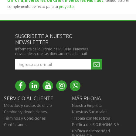
Off Grid
,
Inversores On Grid
e
Inversores Híbridos
, siendo esto el
complemento perfecto para tu
proyecto
.
SUSCRÍBETE A NUESTRO
NEWSLETTER
Infórmate de lo último de RHONA. Nuestras
novedades y ofertas directamente a tu mail.
SERVICIO AL CLIENTE
MÁS RHONA
Métodos y costos de envío
Nuestra Empresa
Cambios y devoluciones
Nuestras Sucursales
Términos y Condiciones
Trabaja con Nosotros
Contáctanos
Política del SIG RHONA S.A.
Política de Integridad
RHONA S.A.