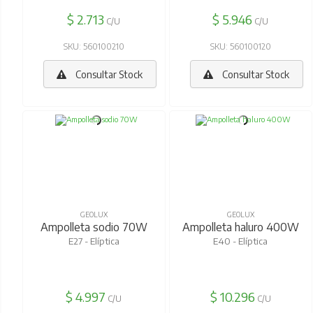
$ 2.713
$ 5.946
C/U
C/U
SKU: 560100210
SKU: 560100120
Consultar Stock
Consultar Stock
GEOLUX
GEOLUX
Ampolleta sodio 70W
Ampolleta haluro 400W
E27 - Elíptica
E40 - Elíptica
$ 4.997
$ 10.296
C/U
C/U