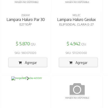
OSRAM
MELEC
Lampara Haluro Par 30
Lampara Haluro Geolux
E27 10Âº
ELIPSOIDAL CLARA E-27
$ 5.870
$ 4.942
C/U
C/U
SKU: 560070320
SKU: 570210060
Agregar
Agregar