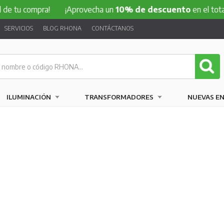
ompra!
¡Aprovecha un
10% de descuento
en el total de tu 
SERVICIOS
BLOG RHONA
CONTÁCTANOS
ILUMINACIÓN
TRANSFORMADORES
NUEVAS E