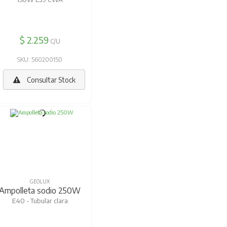
$ 2.259
C/U
SKU: 560200150
Consultar Stock
GEOLUX
Ampolleta sodio 250W
E40 - Tubular clara