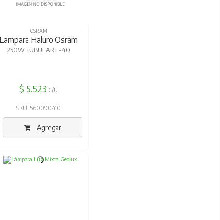
OSRAM
Lampara Haluro Osram
250W TUBULAR E-40
$ 5.523
C/U
SKU: 560090410
Agregar