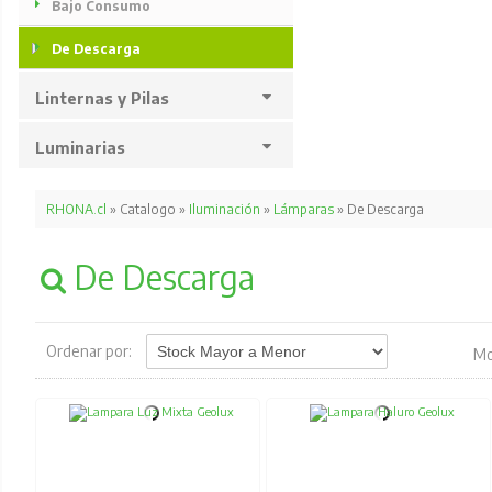
Bajo Consumo
De Descarga
Linternas y Pilas
Luminarias
RHONA.cl
» Catalogo »
Iluminación
»
Lámparas
» De Descarga
De Descarga
Ordenar por:
Mo