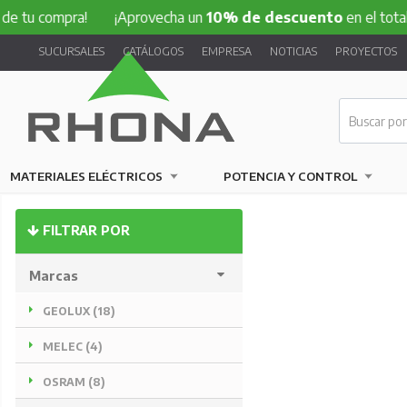
mpra!
¡Aprovecha un
10% de descuento
en el total de tu c
SUCURSALES
CATÁLOGOS
EMPRESA
NOTICIAS
PROYECTOS
MATERIALES ELÉCTRICOS
POTENCIA Y CONTROL
FILTRAR POR
Marcas
GEOLUX (18)
MELEC (4)
OSRAM (8)