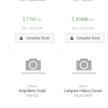
$ 7.740
$ 30.886
C/U
C/U
SKU: 570210230
SKU: 570210200
Consultar Stock
Consultar Stock
OSRAM
OSRAM
Ampolleta Sodio
Lampara Haluro Osram
70W E27
CALIDO RX75