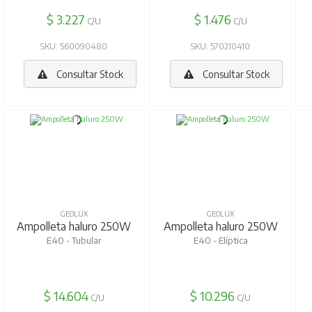
$ 3.227
$ 1.476
C/U
C/U
SKU: 560090480
SKU: 570210410
Consultar Stock
Consultar Stock
GEOLUX
GEOLUX
Ampolleta haluro 250W
Ampolleta haluro 250W
E40 - Tubular
E40 - Elíptica
$ 14.604
$ 10.296
C/U
C/U