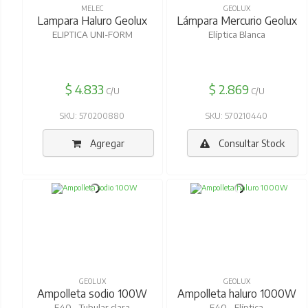
MELEC
GEOLUX
Lampara Haluro Geolux
Lámpara Mercurio Geolux
ELIPTICA UNI-FORM
Elíptica Blanca
$ 4.833
$ 2.869
C/U
C/U
SKU: 570200880
SKU: 570210440
Agregar
Consultar Stock
GEOLUX
GEOLUX
Ampolleta sodio 100W
Ampolleta haluro 1000W
E40 - Tubular clara
E40 - Elíptica