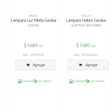
MELEC
GEOLUX
Lampara Luz Mixta Geolux
Lampara Haluro Geolux
220VAC
ELIPTICA UNI-FORM
$ 1.483
$ 7.495
C/U
C/U
SKU: 570210010
SKU: 570200840
Agregar
Agregar