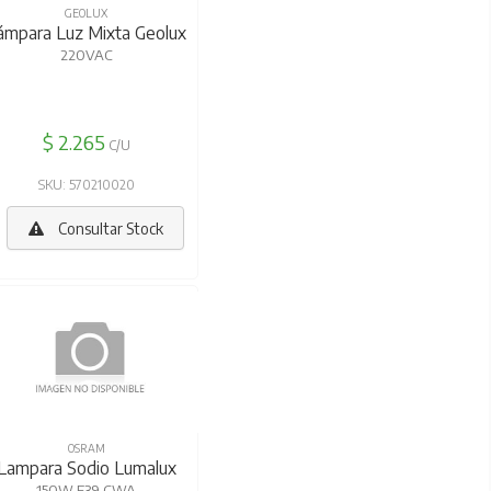
GEOLUX
ámpara Luz Mixta Geolux
220VAC
$ 2.265
C/U
SKU: 570210020
Consultar Stock
OSRAM
Lampara Sodio Lumalux
150W E39 CWA