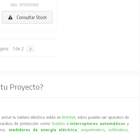
SKU: 570210080
Consultar Stock
gina:
1 de 2
 tu Proyecto?
armar tu tablero eléctrico están en
RHONA
, estos pueden ser aparatos de
aparatos de protección como
fusibles
e
interruptores automáticos
y
como;
medidores de energía eléctrica
,
amperímetros
,
voltímetros
,