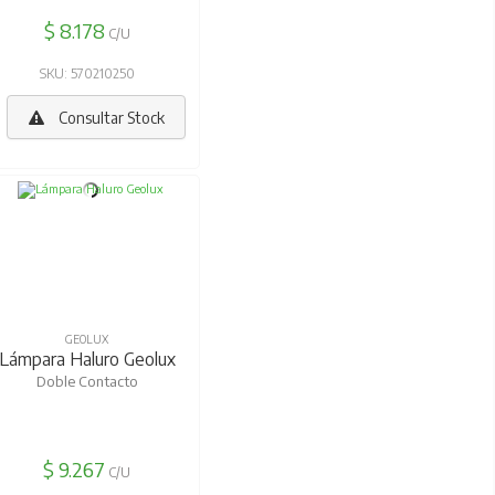
$ 8.178
C/U
SKU: 570210250
Consultar Stock
GEOLUX
Lámpara Haluro Geolux
Doble Contacto
$ 9.267
C/U