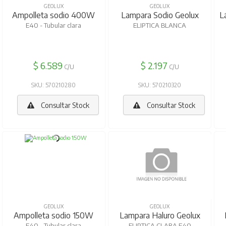
GEOLUX
GEOLUX
Ampolleta sodio 400W
Lampara Sodio Geolux
L
E40 - Tubular clara
ELIPTICA BLANCA
$ 6.589
$ 2.197
C/U
C/U
SKU: 570210280
SKU: 570210320
Consultar Stock
Consultar Stock
GEOLUX
GEOLUX
Ampolleta sodio 150W
Lampara Haluro Geolux
E40 - Tubular clara
ELIPTICA CLARA E40