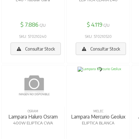
$ 7.886
$ 4.119
C/U
C/U
SKU: 570210240
SKU: 570210520
Consultar Stock
Consultar Stock
OSRAM
MELEC
Lampara Haluro Osram
Lampara Mercurio Geolux
400W ELIPTICA CWA
ELIPTICA BLANCA