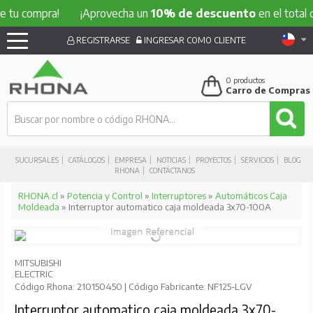
mpra!
¡Aprovecha un
10% de descuento
en el total de tu c
REGISTRARSE
INGRESAR COMO CLIENTE
0
productos
Carro de Compras
SUCURSALES
CATÁLOGOS
EMPRESA
NOTICIAS
PROYECTOS
SERVICIOS
BLOG
RHONA
CONTÁCTANOS
RHONA.cl
»
Potencia y Control
»
Interruptores
»
Automáticos Caja
Moldeada
» Interruptor automatico caja moldeada 3x70-100A
MITSUBISHI
ELECTRIC
Código Rhona: 210150450 | Código Fabricante: NF125-LGV
Interruptor automatico caja moldeada 3x70-