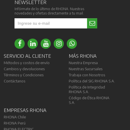
NEWSLETTER
Infórmate de lo último de RHONA. Nuestras
novedades y ofertas directamente a tu mail.
SERVICIO AL CLIENTE
MÁS RHONA
Métodos y costos de envío
Nuestra Empresa
Cambios y devoluciones
Nuestras Sucursales
Términos y Condiciones
Trabaja con Nosotros
Contáctanos
Política del SIG RHONA S.A.
Política de Integridad
RHONA S.A.
Código de Ética RHONA
S.A.
EMPRESAS RHONA
RHONA Chile
RHONA Perú
RHONA ELECTRIC