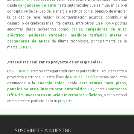
desde
cargadores de auto
hasta automóviles que se mueven bajo el
concepto verde del uso de la energía eléctrica con el objetivo de mejorar
la calidad del aire, reducir la contaminación acústica, contribuir al
desarrollo de ciudades más inteligentes, entre otros. En
RHONA
podrás
encontrar desde accesorios como
cables
,
cargadores de auto
eléctrico
,
pedestal cargador
,
medidor trifásico meter
y
cargadores de autos
de última tecnología, principalmente de la
marca
LINCHR
.
¿Necesitas realizar tu proyecto de energía solar?
En
RHONA
queremos entregarte soluciones para todo tu equipamiento y
proyectos eléctricos, nuestra línea de
Nuevas Energías
posee productos
destinados a la
energía solar
, desde
estructuras para pisos
,
paneles solares
,
interruptor automático CC
, hasta
Inversores
Off Grid
,
Inversores On Grid
e
Inversores Híbridos
, siendo esto el
complemento perfecto para tu
proyecto
.
SUSCRÍBETE A NUESTRO