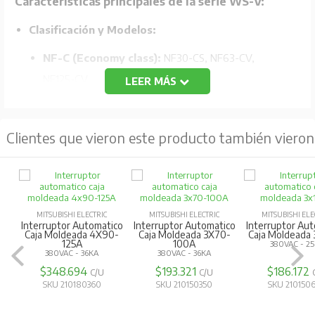
Características principales de la serie WS-V:
Clasificación y Modelos:
NF-C (Economy class):
NF30-CS, NF63-CV,
NF125-CV.
LEER MÁS
NF-S (Standard class):
NF32-SV, NF63-SV,
NF125-SV.
Clientes que vieron este producto también vieron
NF-H/L/R (High-performance class):
NF63-HV,
NF125-HV, NF125-LGV, NF125-RGV.
Tecnología de ruptura mejorada:
Utiliza la
tecnología "Expanded ISTAC" para mejorar la capacidad
MITSUBISHI ELECTRIC
MITSUBISHI ELECTRIC
MITSUBISHI ELECTRI
Interruptor Automatico
Interruptor Automatico
Interruptor Automa
de ruptura y limitación de corriente.
Caja Moldeada 4X90-
Caja Moldeada 3X70-
Caja Moldeada 3X1
125A
100A
380VAC - 25KA
380VAC - 36KA
380VAC - 36KA
Compacto y estandarizado:
Diseño compacto con
$348.694
$193.321
$186.172
C/U
C/U
C/U
reducción de tamaño hasta un 79% en comparación
SKU 210180360
SKU 210150350
SKU 210150660
con modelos anteriores.