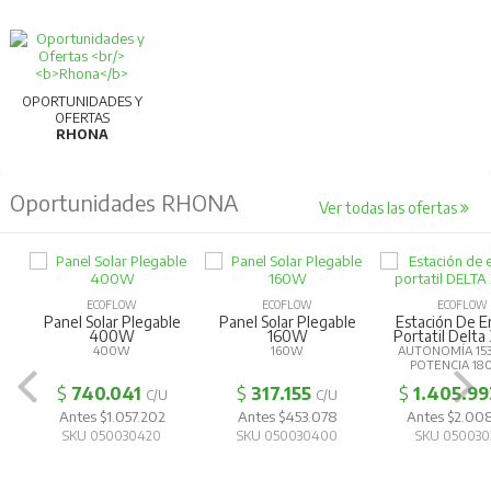
productividad y calidad.
Para más información, consultar la ficha
técnica.
OPORTUNIDADES Y
OFERTAS
RHONA
Oportunidades RHONA
Ver todas las ofertas
ECOFLOW
ECOFLOW
ECOFLOW
Panel Solar Plegable
Panel Solar Plegable
Estación De E
400W
160W
Portatil Delta
400W
160W
AUTONOMÍA 15
POTENCIA 1
$
740.041
$
317.155
$
1.405.99
C/U
C/U
Antes $1.057.202
Antes $453.078
Antes $2.00
SKU 050030420
SKU 050030400
SKU 050030