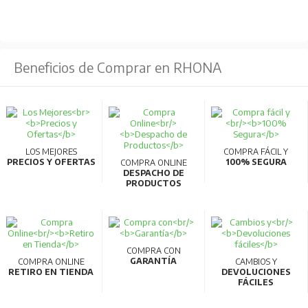
Accesorios internos estandarizados:
Reducción
de tipos de accesorios internos de 3 a 1, facilitando el
almacenamiento y reduciendo tiempos de entrega.
Beneficios de Comprar en RHONA
Compatibilidad AC/DC:
Los modelos de 32AF y
63AF pueden usarse en circuitos AC y DC sin necesidad
de especificación adicional.
Comunicaciones inteligentes:
Compatibilidad con
CC-Link para transmitir datos de medición a PC,
LOS MEJORES
COMPRA FÁCIL Y
PRECIOS Y OFERTAS
100% SEGURA
COMPRA ONLINE
permitiendo la gestión energética y visualización en
DESPACHO DE
PRODUCTOS
tiempo real.
Materiales reciclables:
Fabricados con materiales
termoplásticos fácilmente reciclables y cumplen con la
normativa RoHS.
COMPRA CON
GARANTÍA
COMPRA ONLINE
CAMBIOS Y
Alta calidad y eficiencia:
Producidos en líneas de
RETIRO EN TIENDA
DEVOLUCIONES
FÁCILES
fabricación robotizadas que garantizan alta