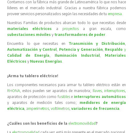
Contamos con la fábrica más grande de Latinoamérica lo que nos hace
líderes en el mercado industrial. Gracias a nuestra fábrica podemos
proveer servicios personalizados según las necesidades de tu
empresa
.
Nuestras Familias de productos abarcan todo lo que necesitas desde
materiales eléctricos
a
proyectos
a gran escala, como
subestaciones móviles
y
transformadores de poder
.
Encuentra lo que necesitas en
Transmisión y Distribución
,
Automatización y Control
,
Potencia y Generación
,
Respaldo
y
Calidad de Energía
,
Iluminación Industrial
,
Materiales
Eléctricos
y
Nuevas Energías
.
¡Arma tu tablero eléctrico!
Los componentes necesarios para armar tu tablero eléctrico están en
RHONA
, estos pueden ser aparatos de maniobra;
llaves
,
interruptores
,
aparatos de protección como
fusibles
e
interruptores automáticos
y aparatos de medición tales como;
medidores de energía
eléctrica
,
amperímetros
,
voltímetros
,
variadores de frecuencia
.
¿Cuáles son los beneficios de la
electromovilidad
?
La
electromovilidad
cada vez está más presente en el mercado nacional,