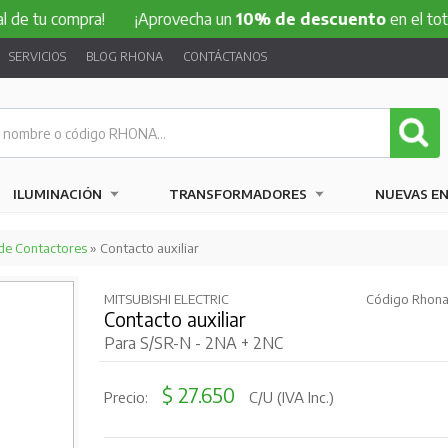
compra!
¡Aprovecha un
10% de descuento
en el total de tu 
SERVICIOS
BLOG RHONA
CONTÁCTANOS
ILUMINACIÓN
TRANSFORMADORES
NUEVAS E
de Contactores
» Contacto auxiliar
MITSUBISHI ELECTRIC
Código Rhona
Contacto auxiliar
Para S/SR-N - 2NA + 2NC
$ 27.650
Precio:
C/U (IVA Inc.)