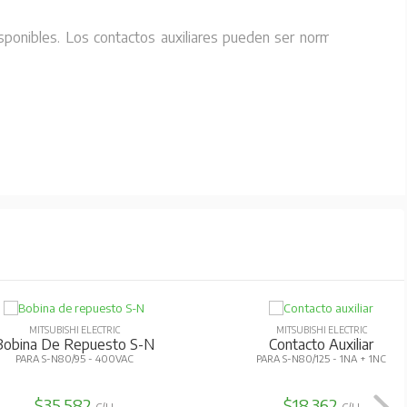
disponibles. Los contactos auxiliares pueden ser normalmente
MITSUBISHI ELECTRIC
MITSUBISHI ELECTRIC
Bobina De Repuesto S-N
Contacto Auxiliar
PARA S-N80/95 - 400VAC
PARA S-N80/125 - 1NA + 1NC
$35.582
$18.362