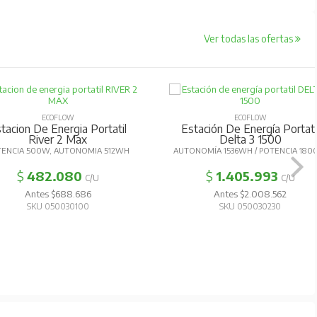
Ver todas las ofertas
ECOFLOW
ECOFLOW
tacion De Energia Portatil
Estación De Energía Portati
River 2 Max
Delta 3 1500
TENCIA 500W, AUTONOMIA 512WH
AUTONOMÍA 1536WH / POTENCIA 18
$
482.080
$
1.405.993
C/U
C/U
Antes $688.686
Antes $2.008.562
SKU 050030100
SKU 050030230