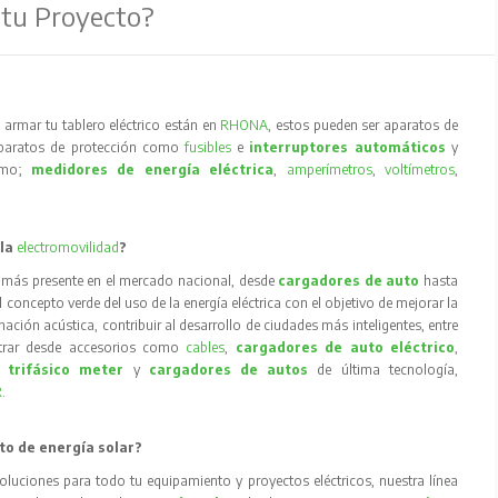
 tu Proyecto?
armar tu tablero eléctrico están en
RHONA
, estos pueden ser aparatos de
aparatos de protección como
fusibles
e
interruptores automáticos
y
como;
medidores de energía eléctrica
,
amperímetros
,
voltímetros
,
 la
electromovilidad
?
 más presente en el mercado nacional, desde
cargadores de auto
hasta
concepto verde del uso de la energía eléctrica con el objetivo de mejorar la
inación acústica, contribuir al desarrollo de ciudades más inteligentes, entre
trar desde accesorios como
cables
,
cargadores de auto eléctrico
,
 trifásico meter
y
cargadores de autos
de última tecnología,
R
.
to de energía solar?
oluciones para todo tu equipamiento y proyectos eléctricos, nuestra línea