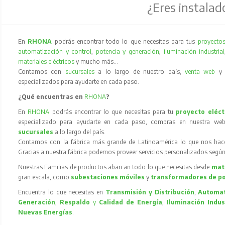
¿Eres instalad
En
RHONA
podrás encontrar todo lo que necesitas para tus
proyectos
automatización y control
,
potencia y generación
,
iluminación industrial
materiales eléctricos
y mucho más…
Contamos con
sucursales
a lo largo de nuestro país,
venta web
especializados para ayudarte en cada paso.
¿Qué encuentras en
RHONA
?
En
RHONA
podrás encontrar lo que necesitas para tu
proyecto eléct
especializado para ayudarte en cada paso, compras en nuestra web
sucursales
a lo largo del país.
Contamos con la fábrica más grande de Latinoamérica lo que nos hace l
Gracias a nuestra fábrica podemos proveer servicios personalizados según
Nuestras Familias de productos abarcan todo lo que necesitas desde
mate
gran escala, como
subestaciones móviles
y
transformadores de p
Encuentra lo que necesitas en
Transmisión y Distribución
,
Automat
Generación
,
Respaldo
y
Calidad de Energía
,
Iluminación Indus
Nuevas Energías
.