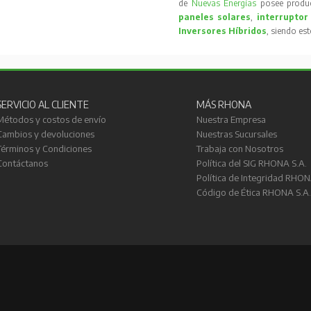
de
Nuevas Energías
posee produc
paneles solares
,
interruptor
Inversores Híbridos
, siendo es
SERVICIO AL CLIENTE
MÁS RHONA
Métodos y costos de envío
Nuestra Empresa
Cambios y devoluciones
Nuestras Sucursales
Términos y Condiciones
Trabaja con Nosotros
Contáctanos
Política del SIG RHONA S.A.
Política de Integridad RHON
Código de Ética RHONA S.A.