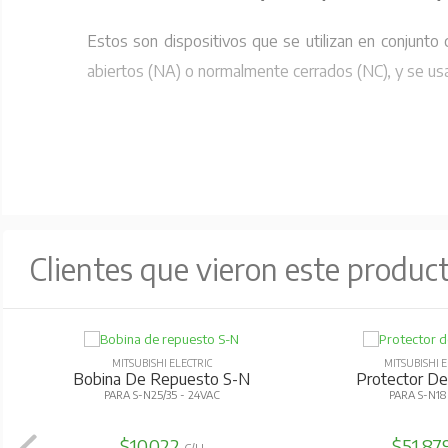
Estos son dispositivos que se utilizan en conjunto
abiertos (NA) o normalmente cerrados (NC), y se usan 
Clientes que vieron este produc
MITSUBISHI ELECTRIC
MITSUBISHI E
Bobina De Repuesto S-N
Protector De
PARA S-N25/35 - 24VAC
PARA S-N1
$10.022
$51.87