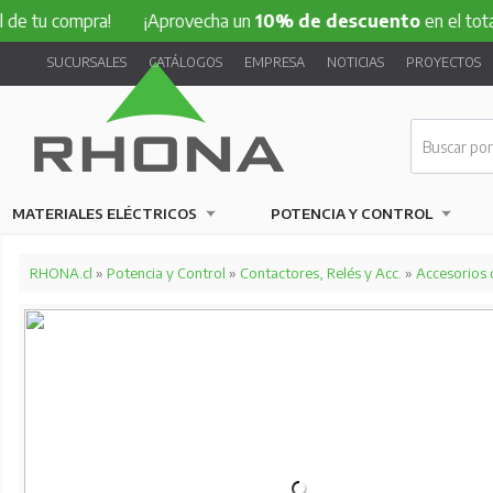
ompra!
¡Aprovecha un
10% de descuento
en el total de tu 
SUCURSALES
CATÁLOGOS
EMPRESA
NOTICIAS
PROYECTOS
MATERIALES ELÉCTRICOS
POTENCIA Y CONTROL
RHONA.cl
»
Potencia y Control
»
Contactores, Relés y Acc.
»
Accesorios 