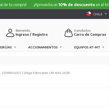
compra!
¡Aprovecha un
10% de descuento
en el total de tu
CHILE
Bienvenido,
0
productos
Ingreso / Registro
Carro de Compras
NERGÍAS
ACCIONAMIENTOS
EQUIPOS AT-MT
: 220690400 | Código Fabricante: UN-AX4 2A2B