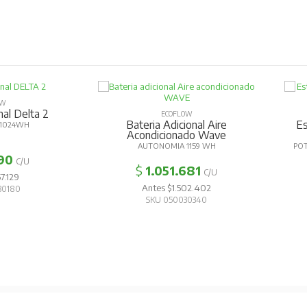
OW
nal Delta 2
ECOFLOW
Bateria Adicional Aire
Es
 1024WH
Acondicionado Wave
AUTONOMIA 1159 WH
PO
90
C/U
$
1.051.681
C/U
7.129
Antes $1.502.402
30180
SKU 050030340