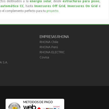
tos destinados a la
energía solar
, desde
estructuras para pisos
,
 automático CC
, hasta
Inversores Off Grid
,
Inversores On Grid
e
to el complemento perfecto para tu
proyecto
.
EMPRESAS RHONA
RHONA Chile
RHONA Perú
RHONA ELECTRIC
Covisa
A S.A.