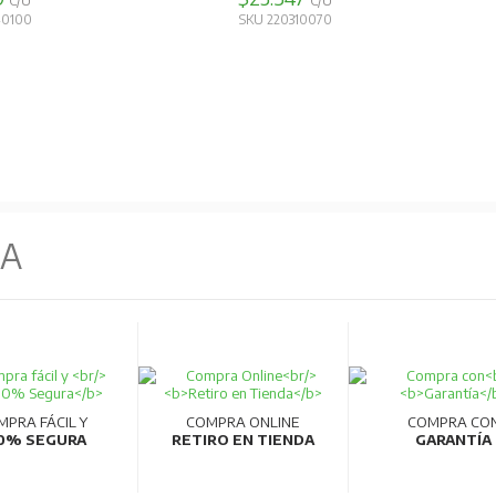
C/U
C/U
40100
SKU 220310070
NA
MPRA FÁCIL Y
COMPRA ONLINE
COMPRA CO
0% SEGURA
RETIRO EN TIENDA
GARANTÍA