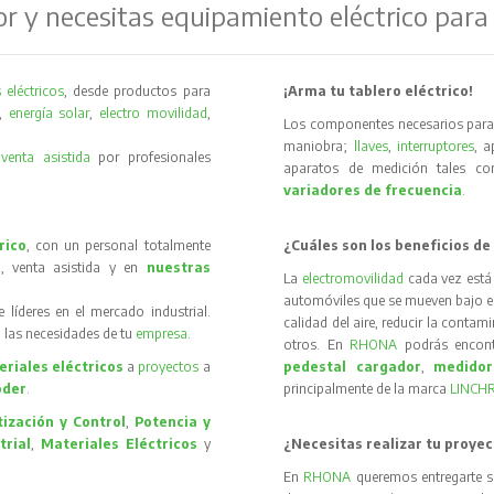
or y necesitas equipamiento eléctrico para
 eléctricos
, desde productos para
¡Arma tu tablero eléctrico!
,
energía solar
,
electro movilidad
,
Los componentes necesarios para 
maniobra;
llaves
,
interruptores
, 
y
venta asistida
por profesionales
aparatos de medición tales 
variadores de frecuencia
.
rico
, con un personal totalmente
¿Cuáles son los beneficios de
, venta asistida y en
nuestras
La
electromovilidad
cada vez está
automóviles que se mueven bajo el 
íderes en el mercado industrial.
calidad del aire, reducir la contam
 las necesidades de tu
empresa
.
otros. En
RHONA
podrás encon
riales eléctricos
a
proyectos
a
pedestal cargador
,
medidor
oder
.
principalmente de la marca
LINCH
ización y Control
,
Potencia y
trial
,
Materiales Eléctricos
y
¿Necesitas realizar tu proyec
En
RHONA
queremos entregarte s