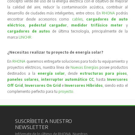
concepto verde del uso de la energía eléctrica con el objetivo de mejorar
la calidad del aire, reducir la contaminación acústica, contribuir al
desarrollo de ciudades más inteligentes, entre otros. En
RHONA
podrás
encontrar desde accesorios como
cables
,
cargadores de auto
eléctrico
,
pedestal cargador
,
medidor trifásico meter
y
cargadores de autos
de última tecnología, principalmente de la
marca
LINCHR
.
¿Necesitas realizar tu proyecto de energía solar?
En
RHONA
queremos entregarte soluciones para todo tu equipamiento y
proyectos eléctricos, nuestra línea de
Nuevas Energías
posee productos
destinados a la
energía solar
, desde
estructuras para pisos
,
paneles solares
,
interruptor automático CC
, hasta
Inversores
Off Grid
,
Inversores On Grid
e
Inversores Híbridos
, siendo esto el
complemento perfecto para tu
proyecto
.
SUSCRÍBETE A NUESTRO
NEWSLETTER
Infórmate de lo último de RHONA. Nuestras