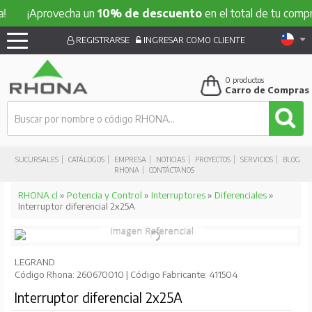
¡Aprovecha un
10% de descuento
en el total de tu compra!
REGISTRARSE
INGRESAR COMO CLIENTE
0
productos
Carro de Compras
SUCURSALES
CATÁLOGOS
EMPRESA
NOTICIAS
PROYECTOS
SERVICIOS
BLOG
RHONA
CONTÁCTANOS
RHONA.cl
»
Potencia y Control
»
Interruptores
»
Diferenciales
»
Interruptor diferencial 2x25A
LEGRAND
Código Rhona: 260670010 | Código Fabricante: 411504
Interruptor diferencial 2x25A