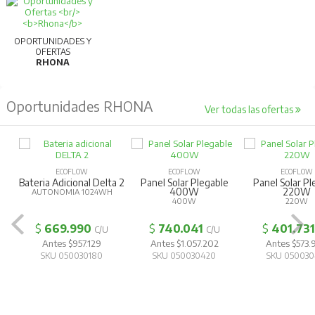
OPORTUNIDADES Y
OFERTAS
RHONA
Oportunidades RHONA
Ver todas las ofertas
ECOFLOW
ECOFLOW
ECOFLOW
Bateria Adicional Delta 2
Panel Solar Plegable
Panel Solar Pl
400W
220W
AUTONOMIA 1024WH
400W
220W
$
669.990
$
740.041
$
401.731
C/U
C/U
Antes $957.129
Antes $1.057.202
Antes $573.
SKU 050030180
SKU 050030420
SKU 050030