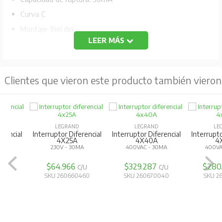
Curva C
Montaje: Riel din
LEER MÁS
Tensión Nominal: 230VAC
Longevidad por la duración eléctrica: 10 000 maniobras
Conforme a la norma IEC 60898-1
Clientes que vieron este producto también vieron
No acepta dispositivos auxiliares ni módulos
adicionales.
Compatible con peines de conexión tipo pin.
LEGRAND
LEGRAND
LEGRAND
Interruptor Diferencial
Interruptor Diferencial
Interruptor Dif
4X25A
4X40A
4X25A
230V - 30MA
400VAC - 30MA
400VAC - 3
$64.966
$329.287
$280.08
C/U
C/U
SKU 260660460
SKU 260670040
SKU 260670