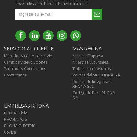
novedades y ofertas directamente a tu mail.
SERVICIO AL CLIENTE
MÁS RHONA
Métodos y costos de envío
Nuestra Empresa
Cambios y devoluciones
Nuestras Sucursales
Términos y Condiciones
Trabaja con Nosotros
Contáctanos
Política del SIG RHONA S.A.
Política de Integridad
RHONA S.A.
Código de Ética RHONA
S.A.
EMPRESAS RHONA
RHONA Chile
RHONA Perú
RHONA ELECTRIC
Covisa