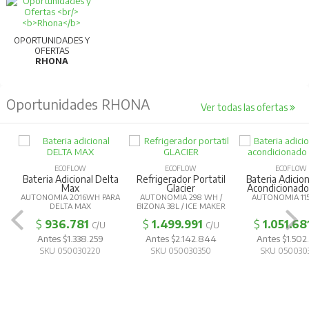
OPORTUNIDADES Y
OFERTAS
RHONA
Oportunidades RHONA
Ver todas las ofertas
ECOFLOW
ECOFLOW
ECOFLOW
Bateria Adicional Delta
Refrigerador Portatil
Bateria Adicion
Max
Glacier
Acondicionad
AUTONOMIA 2016WH PARA
AUTONOMIA 298 WH /
AUTONOMIA 11
DELTA MAX
BIZONA 38L / ICE MAKER
$
936.781
$
1.499.991
$
1.051.68
C/U
C/U
Antes $1.338.259
Antes $2.142.844
Antes $1.502
SKU 050030220
SKU 050030350
SKU 050030