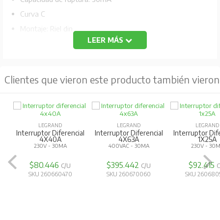
Curva C
Montaje: Riel din
LEER MÁS
Tensión Nominal: 230VAC
Longevidad por la duración eléctrica: 10 000 maniobras
Conforme a la norma IEC 60898-1
Clientes que vieron este producto también vieron
No acepta dispositivos auxiliares ni módulos
adicionales.
Compatible con peines de conexión tipo pin.
LEGRAND
LEGRAND
LEGRAND
Interruptor Diferencial
Interruptor Diferencial
Interruptor Dif
4X40A
4X63A
1X25A
230V - 30MA
400VAC - 30MA
230V - 30
$80.446
$395.442
$92.415
C/U
C/U
C
SKU 260660470
SKU 260670060
SKU 260680