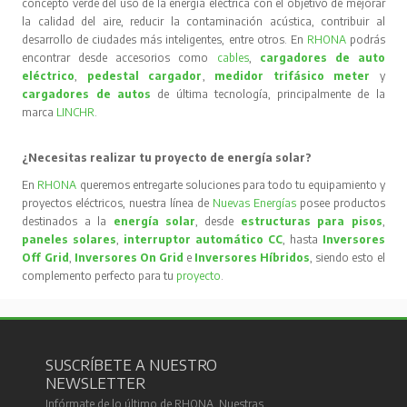
concepto verde del uso de la energía eléctrica con el objetivo de mejorar
la calidad del aire, reducir la contaminación acústica, contribuir al
desarrollo de ciudades más inteligentes, entre otros. En
RHONA
podrás
encontrar desde accesorios como
cables
,
cargadores de auto
eléctrico
,
pedestal cargador
,
medidor trifásico meter
y
cargadores de autos
de última tecnología, principalmente de la
marca
LINCHR
.
¿Necesitas realizar tu proyecto de energía solar?
En
RHONA
queremos entregarte soluciones para todo tu equipamiento y
proyectos eléctricos, nuestra línea de
Nuevas Energías
posee productos
destinados a la
energía solar
, desde
estructuras para pisos
,
paneles solares
,
interruptor automático CC
, hasta
Inversores
Off Grid
,
Inversores On Grid
e
Inversores Híbridos
, siendo esto el
complemento perfecto para tu
proyecto
.
SUSCRÍBETE A NUESTRO
NEWSLETTER
Infórmate de lo último de RHONA. Nuestras