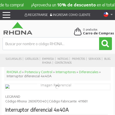
compra!
¡Aprovecha un
10% de descuento
en el total de tu 
REGISTRARSE
INGRESAR COMO CLIENTE
0
productos
Carro de Compras
SUCURSALES
CATÁLOGOS
EMPRESA
NOTICIAS
PROYECTOS
SERVICIOS
BLOG
RHONA
CONTÁCTANOS
RHONA.cl
»
Potencia y Control
»
Interruptores
»
Diferenciales
»
Interruptor diferencial 4x40A
LEGRAND
Código Rhona: 260670040 | Código Fabricante: 411661
Interruptor diferencial 4x40A