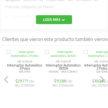
marcado, etiquetas en blanco.
Tensión: 230/400V AC
LEER MÁS
Corriente Max: 3x32A/ 6KA
Curva: C
Clientes que vieron este producto también vieron
Código Fabricante: C32S3
ABL SURSUM
ABL SURSUM
ABL SURSU
Interruptor Automático
Interruptor Automático
Interruptor Au
3 Polos
3X10A
2 Polos
63A 10KA
400VAC - 6KA CURVA C
32A 10KA
$29.771
$11.588
$10.046
C/U
C/U
SKU 270190150
SKU 270160400
SKU 270180