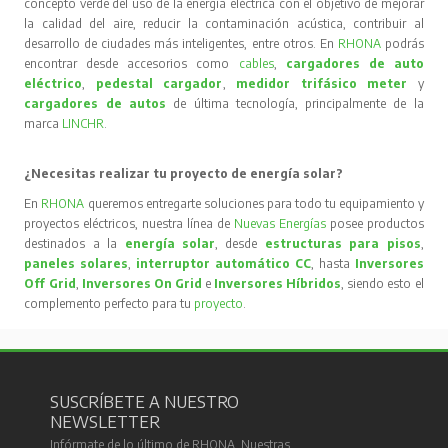
concepto verde del uso de la energía eléctrica con el objetivo de mejorar
la calidad del aire, reducir la contaminación acústica, contribuir al
desarrollo de ciudades más inteligentes, entre otros. En
RHONA
podrás
encontrar desde accesorios como
cables
,
cargadores de auto
eléctrico
,
pedestal cargador
,
medidor trifásico meter
y
cargadores de autos
de última tecnología, principalmente de la
marca
LINCHR
.
¿Necesitas realizar tu proyecto de energía solar?
En
RHONA
queremos entregarte soluciones para todo tu equipamiento y
proyectos eléctricos, nuestra línea de
Nuevas Energías
posee productos
destinados a la
energía solar
, desde
estructuras para pisos
,
paneles solares
,
interruptor automático CC
, hasta
Inversores
Off Grid
,
Inversores On Grid
e
Inversores Híbridos
, siendo esto el
complemento perfecto para tu
proyecto
.
SUSCRÍBETE A NUESTRO
NEWSLETTER
Infórmate de lo último de RHONA. Nuestras