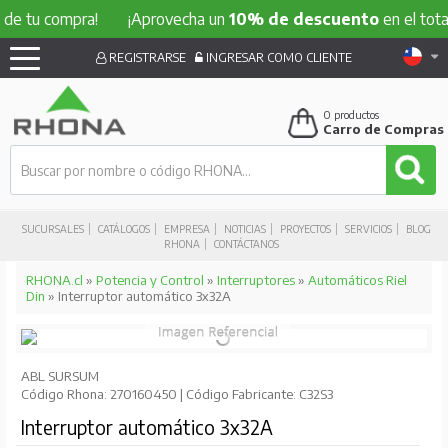
 compra!
¡Aprovecha un
10% de descuento
en el total de tu
REGISTRARSE
INGRESAR COMO CLIENTE
0
productos
Carro de Compras
SUCURSALES
CATÁLOGOS
EMPRESA
NOTICIAS
PROYECTOS
SERVICIOS
BLOG
RHONA
CONTÁCTANOS
RHONA.cl
»
Potencia y Control
»
Interruptores
»
Automáticos Riel
Din
» Interruptor automático 3x32A
ABL SURSUM
Código Rhona: 270160450 | Código Fabricante: C32S3
Interruptor automático 3x32A