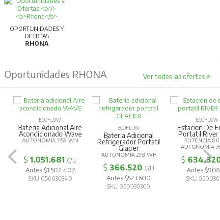
OPORTUNIDADES Y
OFERTAS
RHONA
Oportunidades RHONA
Ver todas las ofertas
ECOFLOW
ECOFLOW
Bateria Adicional Aire
Estacion De E
ECOFLOW
Acondicionado Wave
Portatil River
Bateria Adicional
AUTONOMIA 1159 WH
POTENCIA 8
Refrigerador Portatil
AUTONOMIA 7
Glacier
AUTONOMIA 298 WH
$
1.051.681
$
634.32
C/U
$
366.520
C/U
Antes $1.502.402
Antes $906.
Antes $523.600
SKU 050030340
SKU 050030
SKU 050030360