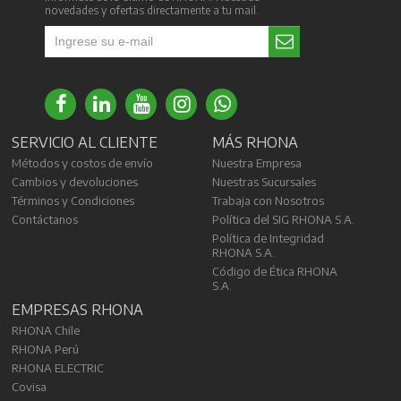
novedades y ofertas directamente a tu mail.
SERVICIO AL CLIENTE
MÁS RHONA
Métodos y costos de envío
Nuestra Empresa
Cambios y devoluciones
Nuestras Sucursales
Términos y Condiciones
Trabaja con Nosotros
Contáctanos
Política del SIG RHONA S.A.
Política de Integridad
RHONA S.A.
Código de Ética RHONA
S.A.
EMPRESAS RHONA
RHONA Chile
RHONA Perú
RHONA ELECTRIC
Covisa