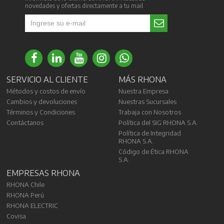
novedades y ofertas directamente a tu mail.
SERVICIO AL CLIENTE
MÁS RHONA
Métodos y costos de envío
Nuestra Empresa
Cambios y devoluciones
Nuestras Sucursales
Términos y Condiciones
Trabaja con Nosotros
Contáctanos
Política del SIG RHONA S.A.
Política de Integridad
RHONA S.A.
Código de Ética RHONA
S.A.
EMPRESAS RHONA
RHONA Chile
RHONA Perú
RHONA ELECTRIC
Covisa