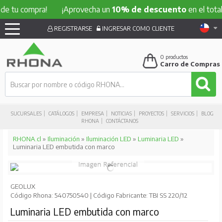
compra!
¡Aprovecha un
10% de descuento
en el total de tu
REGISTRARSE
INGRESAR COMO CLIENTE
0
productos
Carro de Compras
SUCURSALES
CATÁLOGOS
EMPRESA
NOTICIAS
PROYECTOS
SERVICIOS
BLOG
RHONA
CONTÁCTANOS
RHONA.cl
»
Iluminación
»
Iluminación LED
»
Luminaria LED
»
Luminaria LED embutida con marco
GEOLUX
Código Rhona: 540750540 | Código Fabricante: TBI SS 220/12
Luminaria LED embutida con marco