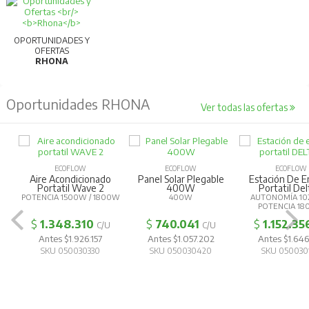
OPORTUNIDADES Y
OFERTAS
RHONA
Oportunidades RHONA
Ver todas las ofertas
ECOFLOW
ECOFLOW
ECOFLOW
Aire Acondicionado
Panel Solar Plegable
Estación De E
Portatil Wave 2
400W
Portatil Del
POTENCIA 1500W / 1800W
400W
AUTONOMÍA 10
POTENCIA 1
$
1.348.310
$
740.041
$
1.152.35
C/U
C/U
Antes $1.926.157
Antes $1.057.202
Antes $1.646
SKU 050030330
SKU 050030420
SKU 050030