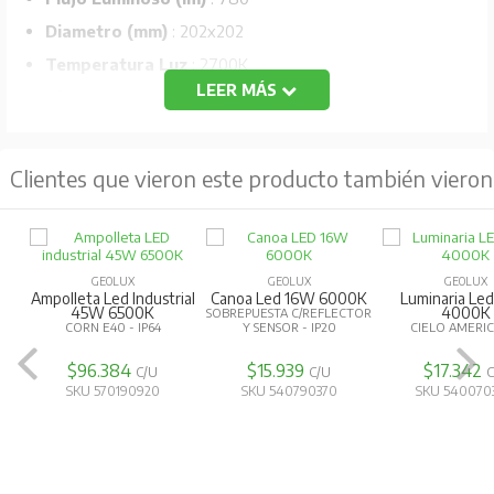
Diametro (mm)
: 202x202
Temperatura Luz
: 2700K
LEER MÁS
Alimentacion
: 220-240V
Vida útil:
50.000 horas
Simple
Clientes que vieron este producto también vieron
GEOLUX
GEOLUX
GEOLUX
Ampolleta Led Industrial
Canoa Led 16W 6000K
Luminaria Le
45W 6500K
4000K
SOBREPUESTA C/REFLECTOR
CORN E40 - IP64
Y SENSOR - IP20
CIELO AMERI
$96.384
$15.939
$17.342
C/U
C/U
C
SKU 570190920
SKU 540790370
SKU 540070