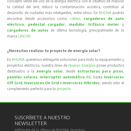
concepto verde del uso de la energía eléctrica con el objetivo de mejorar
la calidad del aire, reducir la contaminación acústica, contribuir al
desarrollo de ciudades más inteligentes, entre otros. En
RHONA
podrás
encontrar desde accesorios como
cables
,
cargadores de auto
eléctrico
,
pedestal cargador
,
medidor trifásico meter
y
cargadores de autos
de última tecnología, principalmente de la
marca
LINCHR
.
¿Necesitas realizar tu proyecto de energía solar?
En
RHONA
queremos entregarte soluciones para todo tu equipamiento y
proyectos eléctricos, nuestra línea de
Nuevas Energías
posee productos
destinados a la
energía solar
, desde
estructuras para pisos
,
paneles solares
,
interruptor automático CC
, hasta
Inversores
Off Grid
,
Inversores On Grid
e
Inversores Híbridos
, siendo esto el
complemento perfecto para tu
proyecto
.
SUSCRÍBETE A NUESTRO
NEWSLETTER
Infórmate de lo último de RHONA. Nuestras