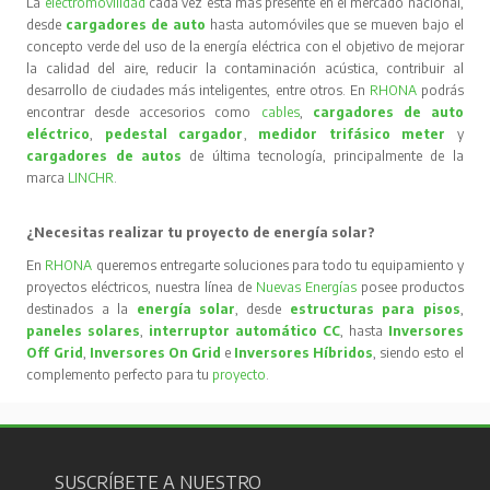
La
electromovilidad
cada vez está más presente en el mercado nacional,
desde
cargadores de auto
hasta automóviles que se mueven bajo el
concepto verde del uso de la energía eléctrica con el objetivo de mejorar
la calidad del aire, reducir la contaminación acústica, contribuir al
desarrollo de ciudades más inteligentes, entre otros. En
RHONA
podrás
encontrar desde accesorios como
cables
,
cargadores de auto
eléctrico
,
pedestal cargador
,
medidor trifásico meter
y
cargadores de autos
de última tecnología, principalmente de la
marca
LINCHR
.
¿Necesitas realizar tu proyecto de energía solar?
En
RHONA
queremos entregarte soluciones para todo tu equipamiento y
proyectos eléctricos, nuestra línea de
Nuevas Energías
posee productos
destinados a la
energía solar
, desde
estructuras para pisos
,
paneles solares
,
interruptor automático CC
, hasta
Inversores
Off Grid
,
Inversores On Grid
e
Inversores Híbridos
, siendo esto el
complemento perfecto para tu
proyecto
.
SUSCRÍBETE A NUESTRO