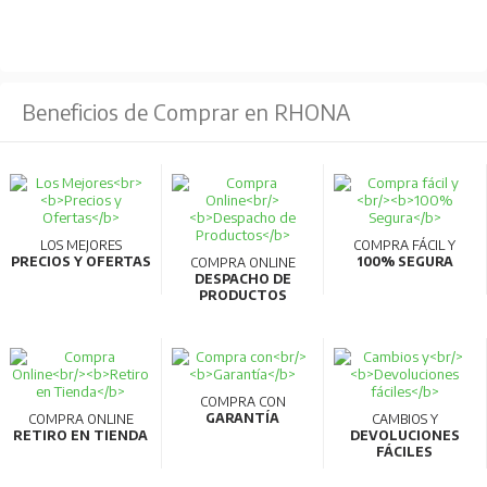
Tasa de fracaso del conductor: 1% a las 5000h
Prueba de hilo incandescente: 650°C
Peso: 0.78kg
Beneficios de Comprar en RHONA
ALIMENTACIÓN ELÉCTRICA:
Frecuencia: 50/60Hz
Voltaje: 220/240V
CA/CC: C.A.
LOS MEJORES
COMPRA FÁCIL Y
PRECIOS Y OFERTAS
100% SEGURA
COMPRA ONLINE
PROPIEDADES MECÁNICAS:
DESPACHO DE
PRODUCTOS
Material de la carcasa del conductor: Aluminio fundido
Material óptico: PC
CONDICIONES DE APLICACIÓN:
COMPRA CON
GARANTÍA
COMPRA ONLINE
CAMBIOS Y
RETIRO EN TIENDA
DEVOLUCIONES
Temperatura de funcionamiento: -30~45°C
FÁCILES
Temperatura de aplicación: 25°C