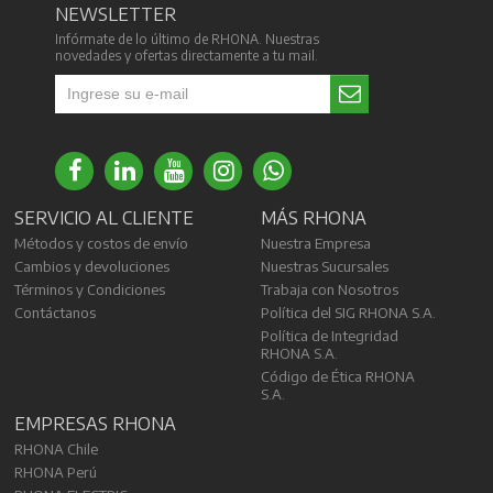
NEWSLETTER
Infórmate de lo último de RHONA. Nuestras
novedades y ofertas directamente a tu mail.
SERVICIO AL CLIENTE
MÁS RHONA
Métodos y costos de envío
Nuestra Empresa
Cambios y devoluciones
Nuestras Sucursales
Términos y Condiciones
Trabaja con Nosotros
Contáctanos
Política del SIG RHONA S.A.
Política de Integridad
RHONA S.A.
Código de Ética RHONA
S.A.
EMPRESAS RHONA
RHONA Chile
RHONA Perú