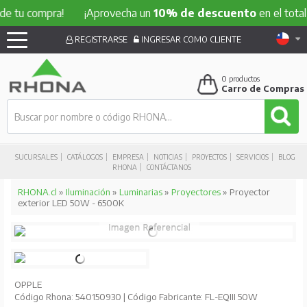
 compra!
¡Aprovecha un
10% de descuento
en el total de tu
REGISTRARSE
INGRESAR COMO CLIENTE
0
productos
Carro de Compras
SUCURSALES
CATÁLOGOS
EMPRESA
NOTICIAS
PROYECTOS
SERVICIOS
BLOG
RHONA
CONTÁCTANOS
RHONA.cl
»
Iluminación
»
Luminarias
»
Proyectores
» Proyector
exterior LED 50W - 6500K
OPPLE
Código Rhona: 540150930 | Código Fabricante: FL-EQIII 50W