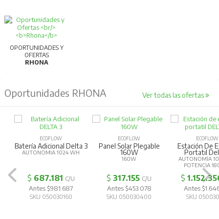
Entorno de almacenamiento: -30~+60°C
OPORTUNIDADES Y
OFERTAS
RHONA
Oportunidades RHONA
Ver todas las ofertas
ECOFLOW
ECOFLOW
ECOFLOW
Batería Adicional Delta 3
Panel Solar Plegable
Estación De E
160W
Portatil Del
AUTONOMIA 1024 WH
160W
AUTONOMÍA 10
POTENCIA 1
$
687.181
$
317.155
$
1.152.35
C/U
C/U
Antes $981.687
Antes $453.078
Antes $1.646
SKU 050030160
SKU 050030400
SKU 050030