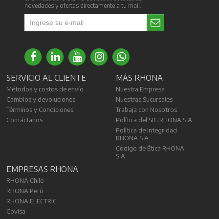
novedades y ofertas directamente a tu mail.
SERVICIO AL CLIENTE
MÁS RHONA
Métodos y costos de envío
Nuestra Empresa
Cambios y devoluciones
Nuestras Sucursales
Términos y Condiciones
Trabaja con Nosotros
Contáctanos
Política del SIG RHONA S.A.
Política de Integridad
RHONA S.A.
Código de Ética RHONA
S.A.
EMPRESAS RHONA
RHONA Chile
RHONA Perú
RHONA ELECTRIC
Covisa