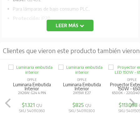
Para lámparas de bajo consumo PLC..
Protección:
IP20
LEER MÁS
Alimentación:
220V 50Hz
Material:
Cuerpo aluminio fundido acabado blanco,
reflector de aluminio, sin vidrio.
Clientes que vieron este producto también vieron
Dimensiones:
Diámetro 230 mm, altura 125 mm.
OPPLE
OPPLE
OPPLE
Luminaria Embutida
Luminaria Embutida
Proyector Exte
Interior
Interior
150W - 65
2X26W G24 4 PIN
2X15W E27
6500K - 220/240V
$1.321
$825
$113.098
C/U
C/U
SKU 540110360
SKU 540110300
SKU 540150