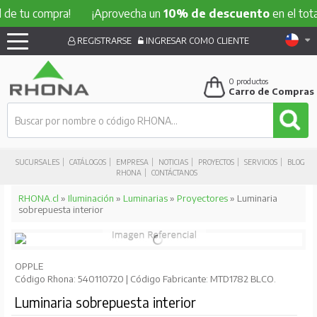
 compra!
¡Aprovecha un
10% de descuento
en el total de t
REGISTRARSE
INGRESAR COMO CLIENTE
0
productos
Carro de Compras
SUCURSALES
CATÁLOGOS
EMPRESA
NOTICIAS
PROYECTOS
SERVICIOS
BLOG
RHONA
CONTÁCTANOS
RHONA.cl
»
Iluminación
»
Luminarias
»
Proyectores
» Luminaria
sobrepuesta interior
OPPLE
Código Rhona: 540110720 | Código Fabricante: MTD1782 BLCO.
Luminaria sobrepuesta interior