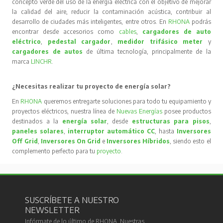
concepto verde del uso de la energía eléctrica con el objetivo de mejorar
la calidad del aire, reducir la contaminación acústica, contribuir al
desarrollo de ciudades más inteligentes, entre otros. En
RHONA
podrás
encontrar desde accesorios como
cables
,
cargadores de auto
eléctrico
,
pedestal cargador
,
medidor trifásico meter
y
cargadores de autos
de última tecnología, principalmente de la
marca
LINCHR
.
¿Necesitas realizar tu proyecto de energía solar?
En
RHONA
queremos entregarte soluciones para todo tu equipamiento y
proyectos eléctricos, nuestra línea de
Nuevas Energías
posee productos
destinados a la
energía solar
, desde
estructuras para pisos
,
paneles solares
,
interruptor automático CC
, hasta
Inversores
Off Grid
,
Inversores On Grid
e
Inversores Híbridos
, siendo esto el
complemento perfecto para tu
proyecto
.
SUSCRÍBETE A NUESTRO
NEWSLETTER
Infórmate de lo último de RHONA. Nuestras