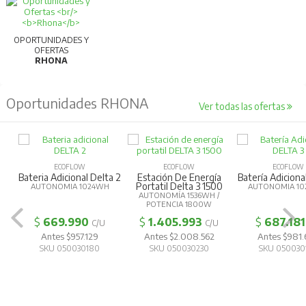
OPORTUNIDADES Y
OFERTAS
RHONA
Oportunidades RHONA
Ver todas las ofertas
ECOFLOW
ECOFLOW
ECOFLOW
Bateria Adicional Delta 2
Estación De Energía
Batería Adiciona
Portatil Delta 3 1500
AUTONOMIA 1024WH
AUTONOMIA 10
AUTONOMÍA 1536WH /
POTENCIA 1800W
$
669.990
$
1.405.993
$
687.181
C/U
C/U
Antes $957.129
Antes $2.008.562
Antes $981
SKU 050030180
SKU 050030230
SKU 050030