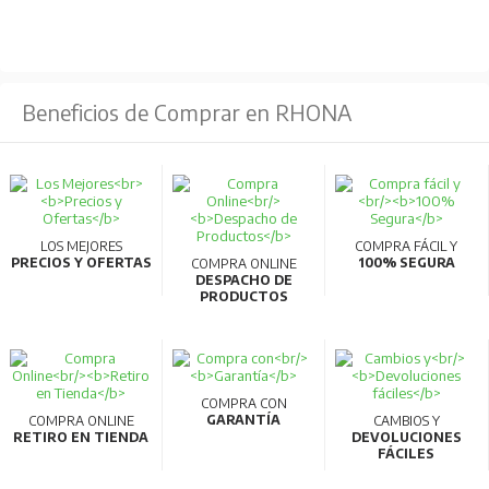
Tasa de fracaso del conductor: 1% a las 5000h
Prueba de hilo incandescente: 650°C
Peso: 1.61kg
Beneficios de Comprar en RHONA
ALIMENTACIÓN ELÉCTRICA:
Frecuencia: 50/60Hz
Voltaje: 220/240V
CA/CC: C.A.
LOS MEJORES
COMPRA FÁCIL Y
PRECIOS Y OFERTAS
100% SEGURA
COMPRA ONLINE
PROPIEDADES MECÁNICAS:
DESPACHO DE
PRODUCTOS
Material de la carcasa del conductor: Aluminio fundido
Material óptico: PC
CONDICIONES DE APLICACIÓN:
COMPRA CON
GARANTÍA
COMPRA ONLINE
CAMBIOS Y
RETIRO EN TIENDA
DEVOLUCIONES
Temperatura de funcionamiento: -30~45°C
FÁCILES
Temperatura de aplicación: 25°C