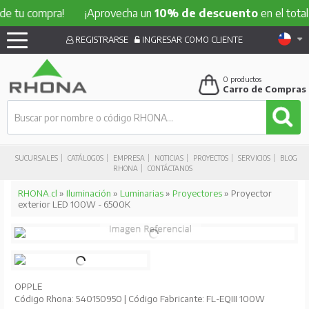
e tu compra!
¡Aprovecha un
10% de descuento
en el total d
REGISTRARSE
INGRESAR COMO CLIENTE
0
productos
Carro de Compras
SUCURSALES
CATÁLOGOS
EMPRESA
NOTICIAS
PROYECTOS
SERVICIOS
BLOG
RHONA
CONTÁCTANOS
RHONA.cl
»
Iluminación
»
Luminarias
»
Proyectores
» Proyector
exterior LED 100W - 6500K
OPPLE
Código Rhona: 540150950 | Código Fabricante: FL-EQIII 100W