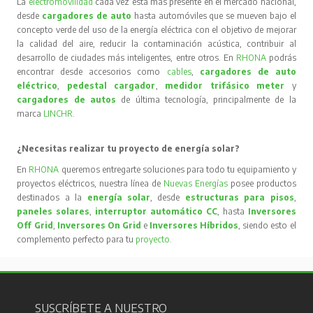
La
electromovilidad
cada vez está más presente en el mercado nacional,
desde
cargadores de auto
hasta automóviles que se mueven bajo el
concepto verde del uso de la energía eléctrica con el objetivo de mejorar
la calidad del aire, reducir la contaminación acústica, contribuir al
desarrollo de ciudades más inteligentes, entre otros. En
RHONA
podrás
encontrar desde accesorios como
cables
,
cargadores de auto
eléctrico
,
pedestal cargador
,
medidor trifásico meter
y
cargadores de autos
de última tecnología, principalmente de la
marca
LINCHR
.
¿Necesitas realizar tu proyecto de energía solar?
En
RHONA
queremos entregarte soluciones para todo tu equipamiento y
proyectos eléctricos, nuestra línea de
Nuevas Energías
posee productos
destinados a la
energía solar
, desde
estructuras para pisos
,
paneles solares
,
interruptor automático CC
, hasta
Inversores
Off Grid
,
Inversores On Grid
e
Inversores Híbridos
, siendo esto el
complemento perfecto para tu
proyecto
.
SUSCRÍBETE A NUESTRO