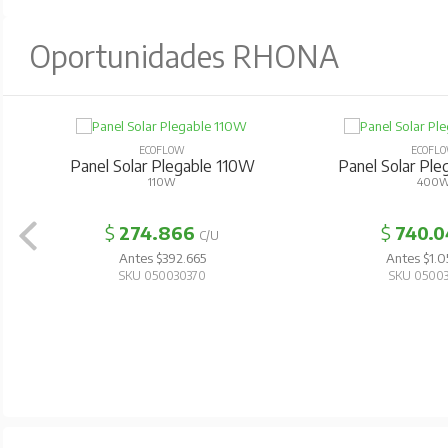
Oportunidades RHONA
ECOFLOW
ECOFL
Panel Solar Plegable 110W
Panel Solar Pl
110W
400
$
274.866
$
740.0
C/U
Antes $392.665
Antes $1.0
SKU 050030370
SKU 0500