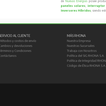
de
Nuevas Energías
posee produc
paneles solares
,
interruptor
Inversores Híbridos
, siendo es
SERVICIO AL CLIENTE
MÁS RHONA
Métodos y costos de envío
Nuestra Empresa
Cambios y devoluciones
Nuestras Sucursales
Términos y Condiciones
Trabaja con Nosotros
Contáctanos
Política del SIG RHONA S.A.
Política de Integridad RHON
Código de Ética RHONA S.A.