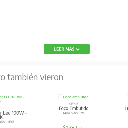
LEER MÁS
, reflector de aluminio, sin vidrio.
. Cut out 212 mm.
to también vieron
OPPLE
Foco Embutido
Luminari
 100W -
MÁX 50W 12V
6
$1.382