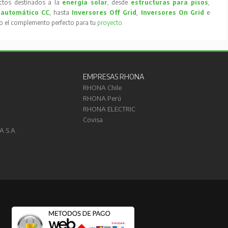
tos destinados a la
energía solar
, desde
estructuras para pisos
,
 automático CC
, hasta
Inversores Off Grid
,
Inversores On Grid
e
to el complemento perfecto para tu
proyecto
.
EMPRESAS RHONA
RHONA Chile
RHONA Perú
RHONA ELECTRIC
Covisa
A S.A.