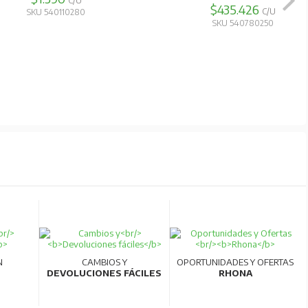
C/U
$435.426
C/U
SKU 540110280
SKU 540780250
N
CAMBIOS Y
OPORTUNIDADES Y OFERTAS
DEVOLUCIONES FÁCILES
RHONA