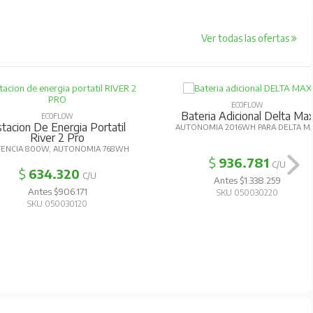
Ver todas las ofertas
ECOFLOW
Bateria Adicional Delta Ma
ECOFLOW
tacion De Energia Portatil
AUTONOMIA 2016WH PARA DELTA M
River 2 Pro
ENCIA 800W, AUTONOMIA 768WH
$
936.781
C/U
$
634.320
C/U
Antes $1.338.259
Antes $906.171
SKU 050030220
SKU 050030120