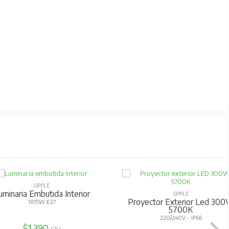
OPPLE
a Embutida Interior
OPPLE
Proyector Exterior Led 300W
1X15W E27
5700K
220/240V - IP66
$1.390