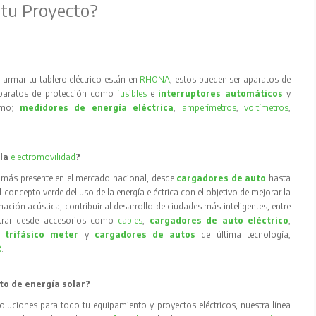
 tu Proyecto?
armar tu tablero eléctrico están en
RHONA
, estos pueden ser aparatos de
aparatos de protección como
fusibles
e
interruptores automáticos
y
como;
medidores de energía eléctrica
,
amperímetros
,
voltímetros
,
 la
electromovilidad
?
 más presente en el mercado nacional, desde
cargadores de auto
hasta
concepto verde del uso de la energía eléctrica con el objetivo de mejorar la
inación acústica, contribuir al desarrollo de ciudades más inteligentes, entre
trar desde accesorios como
cables
,
cargadores de auto eléctrico
,
 trifásico meter
y
cargadores de autos
de última tecnología,
R
.
to de energía solar?
oluciones para todo tu equipamiento y proyectos eléctricos, nuestra línea