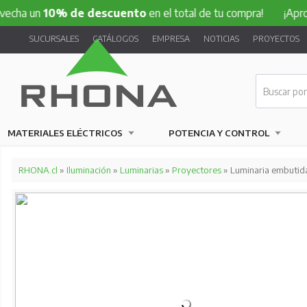
a un
10% de descuento
en el total de tu compra!
¡Aprovec
SUCURSALES
CATÁLOGOS
EMPRESA
NOTICIAS
PROYECTOS
MATERIALES ELÉCTRICOS
POTENCIA Y CONTROL
RHONA.cl
»
Iluminación
»
Luminarias
»
Proyectores
» Luminaria embutida