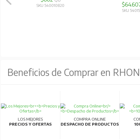
C/U
$64.607
C/U
SKU 540010820
SKU 540150950
Beneficios de Comprar en RHO
LOS MEJORES
COMPRA ONLINE
CO
PRECIOS Y OFERTAS
DESPACHO DE PRODUCTOS
10