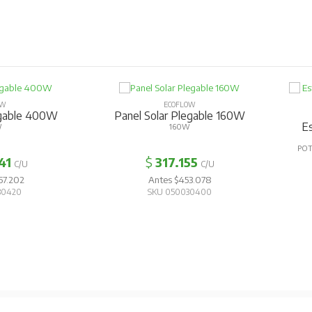
OW
ECOFLOW
egable 400W
Panel Solar Plegable 160W
Es
W
160W
POT
41
$
317.155
C/U
C/U
57.202
Antes $453.078
30420
SKU 050030400