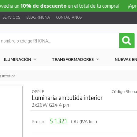
ha un
10% de descuento
en el total de tu compra!
¡Aprovec
SERVICIOS
BLOG RHONA
CONTÁCTANOS
ILUMINACIÓN
TRANSFORMADORES
NUEVAS E
 interior
OPPLE
Código Rhona:
Luminaria embutida interior
2x26W G24 4 pin
$ 1.321
Precio:
C/U (IVA Inc.)