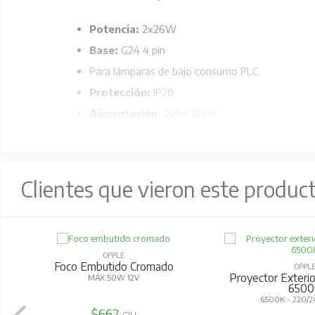
Potencia:
2x26W
Base:
G24 4 pin
Para lámparas de bajo consumo PLC.
Protección:
IP20
Alimentación:
220V 50Hz
Material:
Cuerpo aluminio fundido acabado blanco
Dimensiones:
Diámetro 227 mm, altura 128 mm
Clientes que vieron este produc
OPPLE
Foco Embutido Cromado
OPPLE
Proyector Exterior Led
MÁX 50W 12V
6500K
6500K - 220/240V - IP6
$662