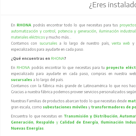
¿Eres instalad
En
RHONA
podrás encontrar todo lo que necesitas para tus
proyectos
automatización y control
,
potencia y generación
,
iluminación industrial
materiales eléctricos
y mucho más…
Contamos con
sucursales
a lo largo de nuestro país,
venta web
especializados para ayudarte en cada paso.
¿Qué encuentras en
RHONA
?
En
RHONA
podrás encontrar lo que necesitas para tu
proyecto eléct
especializado para ayudarte en cada paso, compras en nuestra web
sucursales
a lo largo del país.
Contamos con la fábrica más grande de Latinoamérica lo que nos hace l
Gracias a nuestra fábrica podemos proveer servicios personalizados según
Nuestras Familias de productos abarcan todo lo que necesitas desde
mate
gran escala, como
subestaciones móviles
y
transformadores de p
Encuentra lo que necesitas en
Transmisión y Distribución
,
Automat
Generación
,
Respaldo
y
Calidad de Energía
,
Iluminación Indus
Nuevas Energías
.