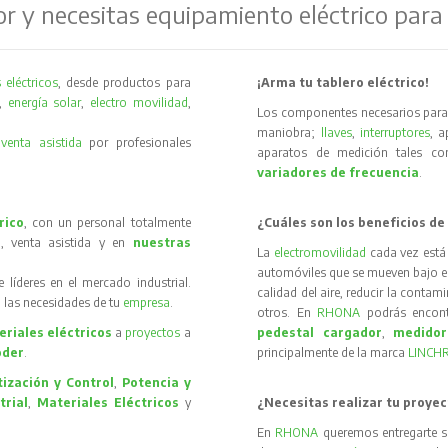
or y necesitas equipamiento eléctrico para
 eléctricos
, desde productos para
¡Arma tu tablero eléctrico!
,
energía solar
,
electro movilidad
,
Los componentes necesarios para 
maniobra;
llaves
,
interruptores
, 
y
venta asistida
por profesionales
aparatos de medición tales 
variadores de frecuencia
.
rico
, con un personal totalmente
¿Cuáles son los beneficios de
, venta asistida y en
nuestras
La
electromovilidad
cada vez está
automóviles que se mueven bajo el 
íderes en el mercado industrial.
calidad del aire, reducir la contam
 las necesidades de tu
empresa
.
otros. En
RHONA
podrás encon
riales eléctricos
a
proyectos
a
pedestal cargador
,
medidor
oder
.
principalmente de la marca
LINCH
ización y Control
,
Potencia y
trial
,
Materiales Eléctricos
y
¿Necesitas realizar tu proyec
En
RHONA
queremos entregarte s