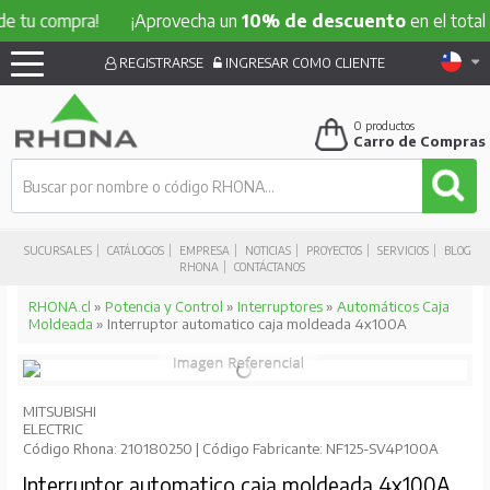
compra!
¡Aprovecha un
10% de descuento
en el total de tu
REGISTRARSE
INGRESAR COMO CLIENTE
0
productos
Carro de Compras
SUCURSALES
CATÁLOGOS
EMPRESA
NOTICIAS
PROYECTOS
SERVICIOS
BLOG
RHONA
CONTÁCTANOS
RHONA.cl
»
Potencia y Control
»
Interruptores
»
Automáticos Caja
Moldeada
» Interruptor automatico caja moldeada 4x100A
MITSUBISHI
ELECTRIC
Código Rhona: 210180250 | Código Fabricante: NF125-SV4P100A
Interruptor automatico caja moldeada 4x100A