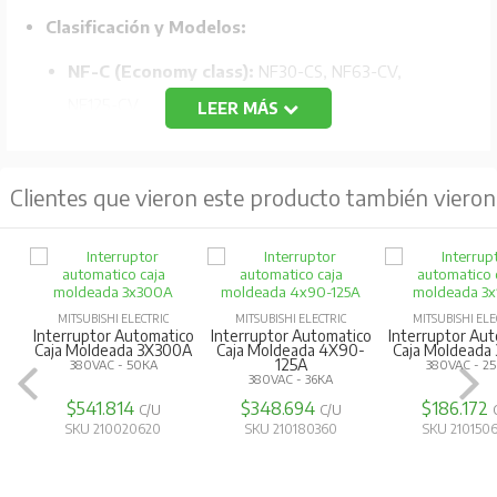
Clasificación y Modelos:
NF-C (Economy class):
NF30-CS, NF63-CV,
NF125-CV.
LEER MÁS
NF-S (Standard class):
NF32-SV, NF63-SV,
NF125-SV.
Clientes que vieron este producto también vieron
NF-H/L/R (High-performance class):
NF63-HV,
NF125-HV, NF125-LGV, NF125-RGV.
Tecnología de ruptura mejorada:
Utiliza la
tecnología "Expanded ISTAC" para mejorar la capacidad
MITSUBISHI ELECTRIC
MITSUBISHI ELECTRIC
MITSUBISHI ELE
Interruptor Automatico
Interruptor Automatico
Interruptor Au
de ruptura y limitación de corriente.
Caja Moldeada 3X300A
Caja Moldeada 4X90-
Caja Moldeada
125A
380VAC - 50KA
380VAC - 2
380VAC - 36KA
Compacto y estandarizado:
Diseño compacto con
$541.814
$348.694
$186.172
C/U
C/U
reducción de tamaño hasta un 79% en comparación
SKU 210020620
SKU 210180360
SKU 210150
con modelos anteriores.
Accesorios internos estandarizados:
Reducción