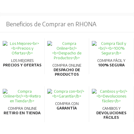
de tipos de accesorios internos de 3 a 1, facilitando el
almacenamiento y reduciendo tiempos de entrega.
Beneficios de Comprar en RHONA
Compatibilidad AC/DC:
Los modelos de 32AF y
63AF pueden usarse en circuitos AC y DC sin necesidad
de especificación adicional.
Comunicaciones inteligentes:
Compatibilidad con
CC-Link para transmitir datos de medición a PC,
LOS MEJORES
COMPRA FÁCIL Y
PRECIOS Y OFERTAS
100% SEGURA
COMPRA ONLINE
permitiendo la gestión energética y visualización en
DESPACHO DE
PRODUCTOS
tiempo real.
Materiales reciclables:
Fabricados con materiales
termoplásticos fácilmente reciclables y cumplen con la
normativa RoHS.
COMPRA CON
GARANTÍA
COMPRA ONLINE
CAMBIOS Y
Alta calidad y eficiencia:
Producidos en líneas de
RETIRO EN TIENDA
DEVOLUCIONES
FÁCILES
fabricación robotizadas que garantizan alta
productividad y calidad.