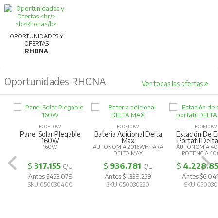
Para más información, consultar la ficha
técnica.
OPORTUNIDADES Y
OFERTAS
RHONA
Oportunidades RHONA
Ver todas las ofertas
ECOFLOW
ECOFLOW
ECOFLOW
Panel Solar Plegable
Bateria Adicional Delta
Estación De E
160W
Max
Portatil Delta
160W
AUTONOMIA 2016WH PARA
AUTONOMÍA 40
DELTA MAX
POTENCIA 4
$
317.155
$
936.781
$
4.228.8
C/U
C/U
Antes $453.078
Antes $1.338.259
Antes $6.041
SKU 050030400
SKU 050030220
SKU 050030