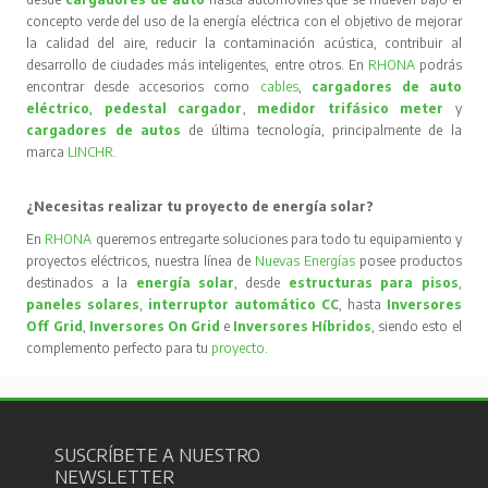
concepto verde del uso de la energía eléctrica con el objetivo de mejorar
la calidad del aire, reducir la contaminación acústica, contribuir al
desarrollo de ciudades más inteligentes, entre otros. En
RHONA
podrás
encontrar desde accesorios como
cables
,
cargadores de auto
eléctrico
,
pedestal cargador
,
medidor trifásico meter
y
cargadores de autos
de última tecnología, principalmente de la
marca
LINCHR
.
¿Necesitas realizar tu proyecto de energía solar?
En
RHONA
queremos entregarte soluciones para todo tu equipamiento y
proyectos eléctricos, nuestra línea de
Nuevas Energías
posee productos
destinados a la
energía solar
, desde
estructuras para pisos
,
paneles solares
,
interruptor automático CC
, hasta
Inversores
Off Grid
,
Inversores On Grid
e
Inversores Híbridos
, siendo esto el
complemento perfecto para tu
proyecto
.
SUSCRÍBETE A NUESTRO
NEWSLETTER