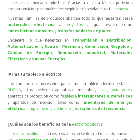
líderes en el mercado industrial. Gracias a nuestra fábrica podemos
proveer servicios personalizados según las necesidades de tu
empresa
.
Nuestras Familias de productos abarcan todo lo que necesitas desde
materiales eléctricos
a
proyectos
a gran escala, como
subestaciones móviles
y
transformadores de poder
.
Encuentra lo que necesitas en
Transmisión y Distribución
,
Automatización y Control
,
Potencia y Generación
,
Respaldo
y
Calidad de Energía
,
Iluminación Industrial
,
Materiales
Eléctricos
y
Nuevas Energías
.
¡Arma tu tablero eléctrico!
Los componentes necesarios para armar tu tablero eléctrico están en
RHONA
, estos pueden ser aparatos de maniobra;
llaves
,
interruptores
,
aparatos de protección como
fusibles
e
interruptores automáticos
y aparatos de medición tales como;
medidores de energía
eléctrica
,
amperímetros
,
voltímetros
,
variadores de frecuencia
.
¿Cuáles son los beneficios de la
electromovilidad
?
La
electromovilidad
cada vez está más presente en el mercado nacional,
desde
cargadores de auto
hasta automóviles que se mueven bajo el