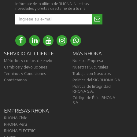
Infórmate de lo último de RHONA. Nuestras
novedades y ofertas directamente a tu mail.
SERVICIO AL CLIENTE
MÁS RHONA
Métodos y costos de envío
Nuestra Empresa
Cambios y devoluciones
Nuestras Sucursales
Términos y Condiciones
Trabaja con Nosotros
Contáctanos
Política del SIG RHONA S.A.
Política de Integridad
RHONA S.A.
Código de Ética RHONA
S.A.
EMPRESAS RHONA
RHONA Chile
RHONA Perú
RHONA ELECTRIC