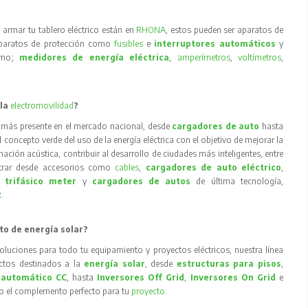
armar tu tablero eléctrico están en
RHONA
, estos pueden ser aparatos de
aparatos de protección como
fusibles
e
interruptores automáticos
y
como;
medidores de energía eléctrica
,
amperímetros
,
voltímetros
,
 la
electromovilidad
?
 más presente en el mercado nacional, desde
cargadores de auto
hasta
concepto verde del uso de la energía eléctrica con el objetivo de mejorar la
inación acústica, contribuir al desarrollo de ciudades más inteligentes, entre
trar desde accesorios como
cables
,
cargadores de auto eléctrico
,
 trifásico meter
y
cargadores de autos
de última tecnología,
R
.
to de energía solar?
oluciones para todo tu equipamiento y proyectos eléctricos, nuestra línea
tos destinados a la
energía solar
, desde
estructuras para pisos
,
 automático CC
, hasta
Inversores Off Grid
,
Inversores On Grid
e
to el complemento perfecto para tu
proyecto
.