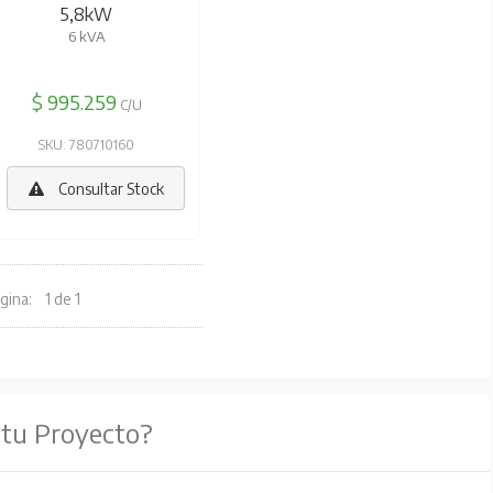
5,8kW
6 kVA
$ 995.259
C/U
SKU: 780710160
Consultar Stock
gina:
1 de 1
 tu Proyecto?