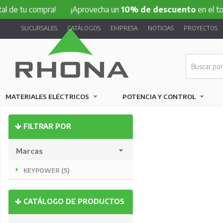
de tu compra!
¡Aprovecha un
10% de descuento
en el total
SUCURSALES
CATÁLOGOS
EMPRESA
NOTICIAS
PROYECTOS
MATERIALES ELÉCTRICOS
POTENCIA Y CONTROL
FILTRAR POR
Marcas
KEYPOWER (5)
CATÁLOGO DE PRODUCTOS