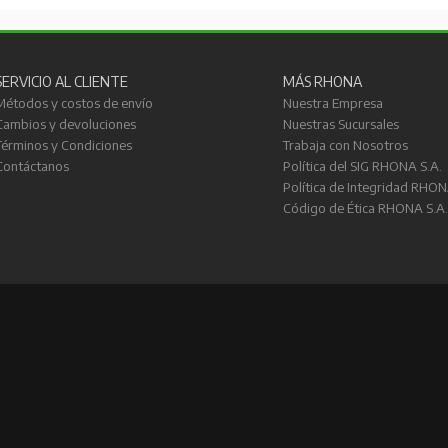
SERVICIO AL CLIENTE
MÁS RHONA
Métodos y costos de envío
Nuestra Empresa
Cambios y devoluciones
Nuestras Sucursales
Términos y Condiciones
Trabaja con Nosotros
Contáctanos
Política del SIG RHONA S.A.
Política de Integridad RHON
Código de Ética RHONA S.A.