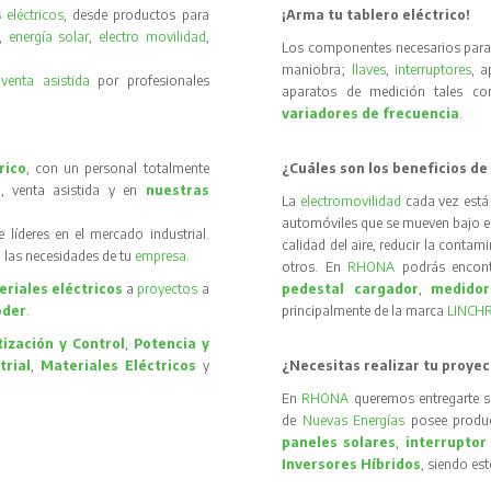
 eléctricos
, desde productos para
¡Arma tu tablero eléctrico!
,
energía solar
,
electro movilidad
,
Los componentes necesarios para 
maniobra;
llaves
,
interruptores
, 
y
venta asistida
por profesionales
aparatos de medición tales 
variadores de frecuencia
.
rico
, con un personal totalmente
¿Cuáles son los beneficios de
, venta asistida y en
nuestras
La
electromovilidad
cada vez está
automóviles que se mueven bajo el 
íderes en el mercado industrial.
calidad del aire, reducir la contam
 las necesidades de tu
empresa
.
otros. En
RHONA
podrás encon
riales eléctricos
a
proyectos
a
pedestal cargador
,
medidor
oder
.
principalmente de la marca
LINCH
ización y Control
,
Potencia y
trial
,
Materiales Eléctricos
y
¿Necesitas realizar tu proyec
En
RHONA
queremos entregarte s
de
Nuevas Energías
posee produc
paneles solares
,
interruptor
Inversores Híbridos
, siendo es