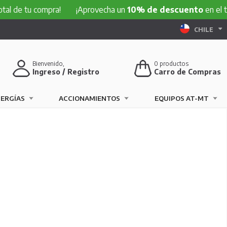
 de tu compra!
¡Aprovecha un
10% de descuento
en el tota
CHILE
Bienvenido,
0
productos
Ingreso / Registro
Carro de Compras
NERGÍAS
ACCIONAMIENTOS
EQUIPOS AT-MT