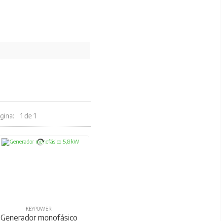
gina:
1 de 1
KEYPOWER
Generador monofásico