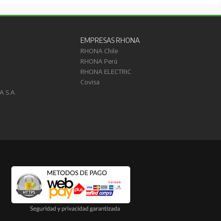
EMPRESAS RHONA
RHONA Chile
RHONA Perú
RHONA ELECTRIC
Covisa
A S.A.