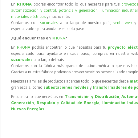
En
RHONA
podrás encontrar todo lo que necesitas para tus
proyectos
automatización y control
,
potencia y generación
,
iluminación industrial
materiales eléctricos
y mucho más…
Contamos con
sucursales
a lo largo de nuestro país,
venta web
especializados para ayudarte en cada paso.
¿Qué encuentras en
RHONA
?
En
RHONA
podrás encontrar lo que necesitas para tu
proyecto eléct
especializado para ayudarte en cada paso, compras en nuestra web
sucursales
a lo largo del país.
Contamos con la fábrica más grande de Latinoamérica lo que nos hace l
Gracias a nuestra fábrica podemos proveer servicios personalizados según
Nuestras Familias de productos abarcan todo lo que necesitas desde
mate
gran escala, como
subestaciones móviles
y
transformadores de p
Encuentra lo que necesitas en
Transmisión y Distribución
,
Automat
Generación
,
Respaldo
y
Calidad de Energía
,
Iluminación Indus
Nuevas Energías
.