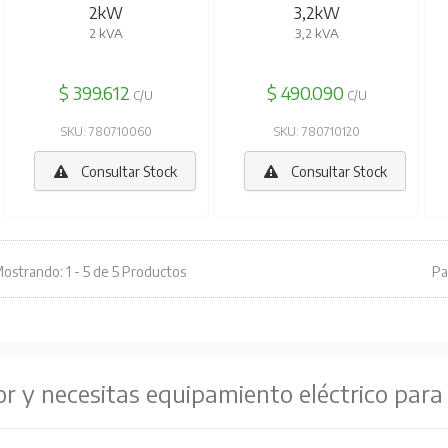
2kW
3,2kW
2 kVA
3,2 kVA
$ 399.612
$ 490.090
C/U
C/U
SKU: 780710060
SKU: 780710120
Consultar Stock
Consultar Stock
ostrando: 1 - 5 de 5 Productos
Pa
or y necesitas equipamiento eléctrico para