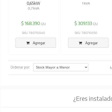
0,65kW
1 kVA
0,7 kVA
$ 168.390
$ 309.133
C/U
C/U
SKU: 780710040
SKU: 780710050
Agregar
Agregar
Ordenar por:
M
¿Eres instalad