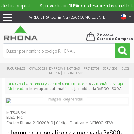
 compra!
¡Aprovecha un
10% de descuento
en el total de t
REGISTRARSE
INGRESAR COMO CLIENTE
0
productos
Carro de Compras
SUCURSALES
CATÁLOGOS
EMPRESA
NOTICIAS
PROYECTOS
SERVICIOS
BLOG
RHONA
CONTÁCTANOS
RHONA.cl
»
Potencia y Control
»
Interruptores
»
Automáticos Caja
Moldeada
» Interruptor automatico caja moldeada 3x800-1600A
MITSUBISHI
ELECTRIC
Código Rhona: 210020910 | Código Fabricante: NF1600-SEW
Interruptor automatico caja moldeada 3x800-