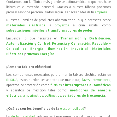
Contamos con la fábrica más grande de Latinoamérica lo que nos hace
líderes en el mercado industrial. Gracias a nuestra fábrica podemos
proveer servicios personalizados según las necesidades de tu
empresa
.
Nuestras Familias de productos abarcan todo lo que necesitas desde
materiales eléctricos
a
proyectos
a gran escala, como
subestaciones móviles
y
transformadores de poder
.
Encuentra lo que necesitas en
Transmisión y Distribución
,
Automatización y Control
,
Potencia y Generación
,
Respaldo
y
Calidad de Energía
,
Iluminación Industrial
,
Materiales
Eléctricos
y
Nuevas Energías
.
¡Arma tu tablero eléctrico!
Los componentes necesarios para armar tu tablero eléctrico están en
RHONA
, estos pueden ser aparatos de maniobra;
llaves
,
interruptores
,
aparatos de protección como
fusibles
e
interruptores automáticos
y aparatos de medición tales como;
medidores de energía
eléctrica
,
amperímetros
,
voltímetros
,
variadores de frecuencia
.
¿Cuáles son los beneficios de la
electromovilidad
?
La
electromovilidad
cada vez está más presente en el mercado nacional,