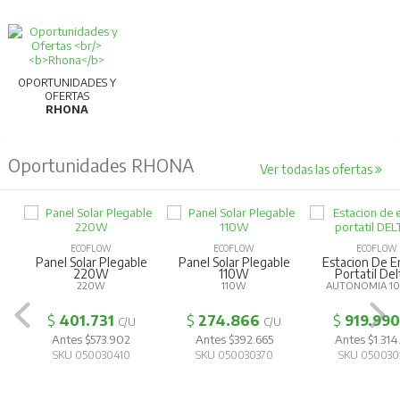
Para más información, consultar la ficha
técnica.
OPORTUNIDADES Y
OFERTAS
RHONA
Oportunidades RHONA
Ver todas las ofertas
ECOFLOW
ECOFLOW
ECOFLOW
Panel Solar Plegable
Panel Solar Plegable
Estacion De E
220W
110W
Portatil Del
220W
110W
AUTONOMIA 1
$
401.731
$
274.866
$
919.990
C/U
C/U
Antes $573.902
Antes $392.665
Antes $1.314
SKU 050030410
SKU 050030370
SKU 050030