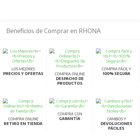
y compatibilidad con diferentes voltajes.
Accesorios externos
: Manijas de operación,
dispositivos de bloqueo, cubiertas de terminales y
Beneficios de Comprar en RHONA
dispositivos de operación eléctrica.
Conformidad global
: Cumple con estándares
internacionales como IEC, JIS, EN, GB, UL, CSA y
aprobaciones marinas.
Funciones inteligentes
: Unidad de medición y
LOS MEJORES
COMPRA FÁCIL Y
PRECIOS Y OFERTAS
100% SEGURA
COMPRA ONLINE
visualización (MDU) para modelos de 250-800AF, con
DESPACHO DE
PRODUCTOS
transmisión de datos a PC o PLC.
Protección avanzada
: Relé térmico y electrónico,
protección contra sobrecargas y cortocircuitos, y
función de pre-alarma.
COMPRA CON
GARANTÍA
COMPRA ONLINE
CAMBIOS Y
Aislamiento
: Todos los productos cumplen con la
RETIRO EN TIENDA
DEVOLUCIONES
FÁCILES
función de aislamiento según el estándar IEC.