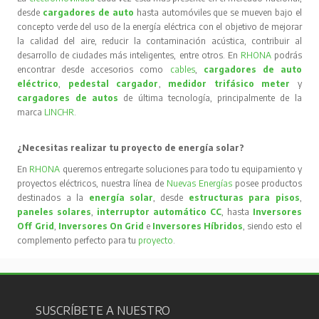
desde
cargadores de auto
hasta automóviles que se mueven bajo el
concepto verde del uso de la energía eléctrica con el objetivo de mejorar
la calidad del aire, reducir la contaminación acústica, contribuir al
desarrollo de ciudades más inteligentes, entre otros. En
RHONA
podrás
encontrar desde accesorios como
cables
,
cargadores de auto
eléctrico
,
pedestal cargador
,
medidor trifásico meter
y
cargadores de autos
de última tecnología, principalmente de la
marca
LINCHR
.
¿Necesitas realizar tu proyecto de energía solar?
En
RHONA
queremos entregarte soluciones para todo tu equipamiento y
proyectos eléctricos, nuestra línea de
Nuevas Energías
posee productos
destinados a la
energía solar
, desde
estructuras para pisos
,
paneles solares
,
interruptor automático CC
, hasta
Inversores
Off Grid
,
Inversores On Grid
e
Inversores Híbridos
, siendo esto el
complemento perfecto para tu
proyecto
.
SUSCRÍBETE A NUESTRO