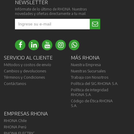
NEWSLETTER
Infórmate de lo último de RHONA. Nuestras
novedades y ofertas directamente a tu mail.
SERVICIO AL CLIENTE
MÁS RHONA
Métodos y costos de envío
Nuestra Empresa
Cambios y devoluciones
Nuestras Sucursales
Términos y Condiciones
Trabaja con Nosotros
Contáctanos
Política del SIG RHONA S.A.
Política de Integridad
RHONA S.A.
Código de Ética RHONA
S.A.
EMPRESAS RHONA
RHONA Chile
RHONA Perú
RHONA ELECTRIC