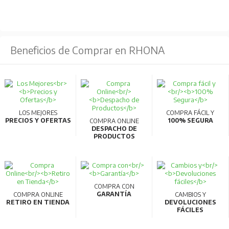
Accesorios internos estandarizados:
Reducción
de tipos de accesorios internos de 3 a 1, facilitando el
almacenamiento y reduciendo tiempos de entrega.
Beneficios de Comprar en RHONA
Compatibilidad AC/DC:
Los modelos de 32AF y
63AF pueden usarse en circuitos AC y DC sin necesidad
de especificación adicional.
Comunicaciones inteligentes:
Compatibilidad con
CC-Link para transmitir datos de medición a PC,
LOS MEJORES
COMPRA FÁCIL Y
PRECIOS Y OFERTAS
100% SEGURA
COMPRA ONLINE
permitiendo la gestión energética y visualización en
DESPACHO DE
PRODUCTOS
tiempo real.
Materiales reciclables:
Fabricados con materiales
termoplásticos fácilmente reciclables y cumplen con la
normativa RoHS.
COMPRA CON
GARANTÍA
COMPRA ONLINE
CAMBIOS Y
Alta calidad y eficiencia:
Producidos en líneas de
RETIRO EN TIENDA
DEVOLUCIONES
FÁCILES
fabricación robotizadas que garantizan alta