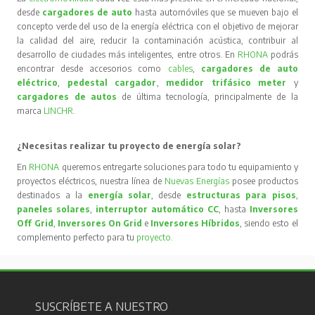
desde
cargadores de auto
hasta automóviles que se mueven bajo el
concepto verde del uso de la energía eléctrica con el objetivo de mejorar
la calidad del aire, reducir la contaminación acústica, contribuir al
desarrollo de ciudades más inteligentes, entre otros. En
RHONA
podrás
encontrar desde accesorios como
cables
,
cargadores de auto
eléctrico
,
pedestal cargador
,
medidor trifásico meter
y
cargadores de autos
de última tecnología, principalmente de la
marca
LINCHR
.
¿Necesitas realizar tu proyecto de energía solar?
En
RHONA
queremos entregarte soluciones para todo tu equipamiento y
proyectos eléctricos, nuestra línea de
Nuevas Energías
posee productos
destinados a la
energía solar
, desde
estructuras para pisos
,
paneles solares
,
interruptor automático CC
, hasta
Inversores
Off Grid
,
Inversores On Grid
e
Inversores Híbridos
, siendo esto el
complemento perfecto para tu
proyecto
.
SUSCRÍBETE A NUESTRO