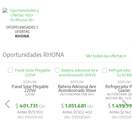
productividad y calidad.
Para más información, consultar la ficha
técnica.
OPORTUNIDADES Y
OFERTAS
RHONA
Oportunidades RHONA
Ver todas las ofertas
ECOFLOW
ECOFLOW
ECOFLOW
Panel Solar Plegable
Bateria Adicional Aire
Refrigerador P
220W
Acondicionado Wave
Glacier
220W
AUTONOMIA 1159 WH
AUTONOMIA 29
BIZONA 38L / IC
$
401.731
$
1.051.681
$
1.499.99
C/U
C/U
Antes $573.902
Antes $1.502.402
Antes $2.14
SKU 050030410
SKU 050030340
SKU 050030