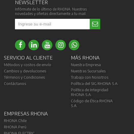
NEWSLETTER
Infórmate de lo último de RHONA. Nuestras
novedades y ofertas directamente a tu mail.
SERVICIO AL CLIENTE
MÁS RHONA
Métodos y costos de envío
Nuestra Empresa
Cambios y devoluciones
Nuestras Sucursales
Términos y Condiciones
Trabaja con Nosotros
Contáctanos
Política del SIG RHONA S.A.
Política de Integridad
RHONA S.A.
Código de Ética RHONA
S.A.
EMPRESAS RHONA
RHONA Chile
RHONA Perú
RHONA ELECTRIC