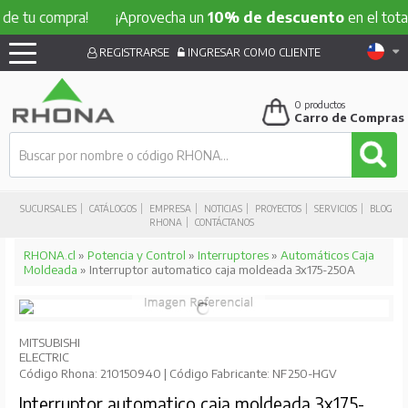
compra!
¡Aprovecha un
10% de descuento
en el total de tu
REGISTRARSE
INGRESAR COMO CLIENTE
0
productos
Carro de Compras
SUCURSALES
CATÁLOGOS
EMPRESA
NOTICIAS
PROYECTOS
SERVICIOS
BLOG
RHONA
CONTÁCTANOS
RHONA.cl
»
Potencia y Control
»
Interruptores
»
Automáticos Caja
Moldeada
» Interruptor automatico caja moldeada 3x175-250A
MITSUBISHI
ELECTRIC
Código Rhona: 210150940 | Código Fabricante: NF250-HGV
Interruptor automatico caja moldeada 3x175-