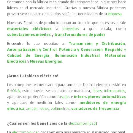
Contamos con la fábrica más grande de Latinoamérica lo que nos hace
líderes en el mercado industrial. Gracias a nuestra fábrica podemos
proveer servicios personalizados según las necesidades de tu
empresa
.
Nuestras Familias de productos abarcan todo lo que necesitas desde
materiales eléctricos
a
proyectos
a gran escala, como
subestaciones móviles
y
transformadores de poder
.
Encuentra lo que necesitas en
Transmisión y Distribución
,
Automatización y Control
,
Potencia y Generación
,
Respaldo
y
Calidad de Energía
,
Iluminación Industrial
,
Materiales
Eléctricos
y
Nuevas Energías
.
¡Arma tu tablero eléctrico!
Los componentes necesarios para armar tu tablero eléctrico están en
RHONA
, estos pueden ser aparatos de maniobra;
llaves
,
interruptores
,
aparatos de protección como
fusibles
e
interruptores automáticos
y aparatos de medición tales como;
medidores de energía
eléctrica
,
amperímetros
,
voltímetros
,
variadores de frecuencia
.
¿Cuáles son los beneficios de la
electromovilidad
?
La
electromovilidad
cada vez está más presente en el mercado nacional,