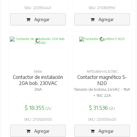
SKU: 220110440
SKU: 270310990
Agregar
Agregar
ISKRA
MITSUBISHI ELECTRIC
Contactor de instalación
Contactor magnético S-
20A bob. 230VAC
N20
2NA
Tensión de bobina 24VAC - 1NA
+ 1NC 22A
$ 18.355
$ 31.536
C/U
C/U
SKU: 270320000
SKU: 220050420
Agregar
Agregar