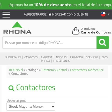
¡Aprovecha un
10% de descuento
en el total de tu compra!
REGISTRARSE
INGRESAR COMO CLIENTE
0
productos
Carro de Compras
SUCURSALES
CATÁLOGOS
EMPRESA
NOTICIAS
PROYECTOS
SERVICIOS
BLOG
RHONA
CONTÁCTANOS
RHONA.cl
» Catalogo »
Potencia y Control
»
Contactores, Relés y Acc.
» Contactores
Contactores
Ordenar por: