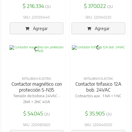
$ 216.334
$ 370.022
C/U
C/U
SKU: 220120440
SKU: 220140220
Agregar
Agregar
MITSUBISHI ELECTRIC
MITSUBISHI ELECTRIC
Contactor magnético con
Contactor trifasico 12A
protección S-N35
bob. 24VAC
Tensión de bobina 24VAC -
Cotnactos aux.: 1 NA + 1 NC
2NA + 2NC 40A
$ 54.045
$ 35.905
C/U
C/U
SKU: 220080620
SKU: 220040020