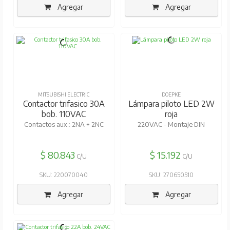
Agregar
Agregar
MITSUBISHI ELECTRIC
DOEPKE
Contactor trifasico 30A
Lámpara piloto LED 2W
bob. 110VAC
roja
Contactos aux.: 2NA + 2NC
220VAC - Montaje DIN
$ 80.843
$ 15.192
C/U
C/U
SKU: 220070040
SKU: 270650510
Agregar
Agregar