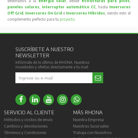
destinados a la
energía solar
, desde
estructuras para pisos
,
paneles solares
,
interruptor automático CC
, hasta
Inversores
Off Grid
,
Inversores On Grid
e
Inversores Híbridos
, siendo esto el
complemento perfecto para tu
proyecto
.
SUSCRÍBETE A NUESTRO
NEWSLETTER
Infórmate de lo último de RHONA. Nuestras
novedades y ofertas directamente a tu mail.
SERVICIO AL CLIENTE
MÁS RHONA
Métodos y costos de envío
Nuestra Empresa
Cambios y devoluciones
Nuestras Sucursales
Términos y Condiciones
Trabaja con Nosotros