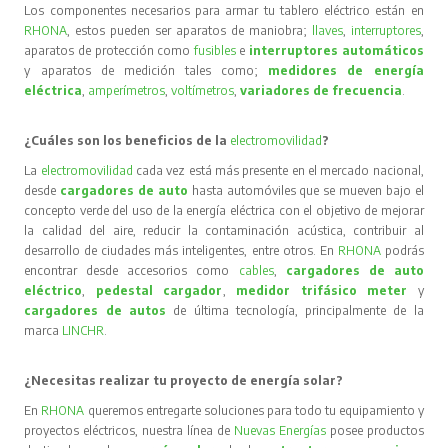
Los componentes necesarios para armar tu tablero eléctrico están en
RHONA
, estos pueden ser aparatos de maniobra;
llaves
,
interruptores
,
aparatos de protección como
fusibles
e
interruptores automáticos
y aparatos de medición tales como;
medidores de energía
eléctrica
,
amperímetros
,
voltímetros
,
variadores de frecuencia
.
¿Cuáles son los beneficios de la
electromovilidad
?
La
electromovilidad
cada vez está más presente en el mercado nacional,
desde
cargadores de auto
hasta automóviles que se mueven bajo el
concepto verde del uso de la energía eléctrica con el objetivo de mejorar
la calidad del aire, reducir la contaminación acústica, contribuir al
desarrollo de ciudades más inteligentes, entre otros. En
RHONA
podrás
encontrar desde accesorios como
cables
,
cargadores de auto
eléctrico
,
pedestal cargador
,
medidor trifásico meter
y
cargadores de autos
de última tecnología, principalmente de la
marca
LINCHR
.
¿Necesitas realizar tu proyecto de energía solar?
En
RHONA
queremos entregarte soluciones para todo tu equipamiento y
proyectos eléctricos, nuestra línea de
Nuevas Energías
posee productos