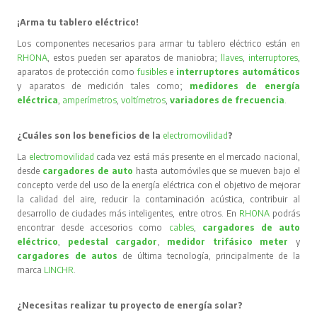
¡Arma tu tablero eléctrico!
Los componentes necesarios para armar tu tablero eléctrico están en
RHONA
, estos pueden ser aparatos de maniobra;
llaves
,
interruptores
,
aparatos de protección como
fusibles
e
interruptores automáticos
y aparatos de medición tales como;
medidores de energía
eléctrica
,
amperímetros
,
voltímetros
,
variadores de frecuencia
.
¿Cuáles son los beneficios de la
electromovilidad
?
La
electromovilidad
cada vez está más presente en el mercado nacional,
desde
cargadores de auto
hasta automóviles que se mueven bajo el
concepto verde del uso de la energía eléctrica con el objetivo de mejorar
la calidad del aire, reducir la contaminación acústica, contribuir al
desarrollo de ciudades más inteligentes, entre otros. En
RHONA
podrás
encontrar desde accesorios como
cables
,
cargadores de auto
eléctrico
,
pedestal cargador
,
medidor trifásico meter
y
cargadores de autos
de última tecnología, principalmente de la
marca
LINCHR
.
¿Necesitas realizar tu proyecto de energía solar?