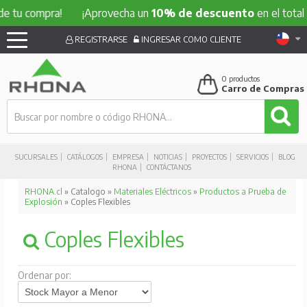
compra!
¡Aprovecha un
10% de descuento
en el total de tu
REGISTRARSE
INGRESAR COMO CLIENTE
0
productos
Carro de Compras
SUCURSALES
CATÁLOGOS
EMPRESA
NOTICIAS
PROYECTOS
SERVICIOS
BLOG
RHONA
CONTÁCTANOS
RHONA.cl
» Catalogo »
Materiales Eléctricos
»
Productos a Prueba de
Explosión
» Coples Flexibles
Coples Flexibles
Ordenar por: