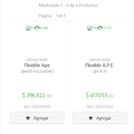
Mostrando: 1 - 4 de 4 Productos
Pagina:
1 de 1
CROUSE HINDS
CROUSE HINDS
Flexible Ape
Flexible A.P.E.
3/4X15 PULGADAS
3/4 X 21
$ 396.922
$ 417.053
C/U
C/U
SKU: 630250260
SKU: 630270140
Agregar
Agregar