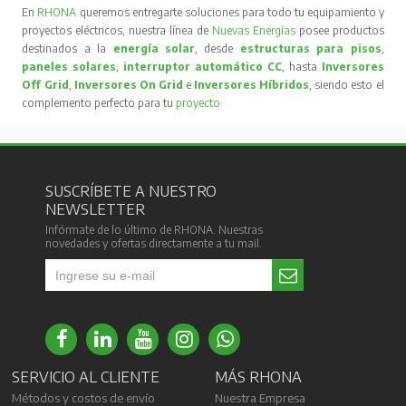
En
RHONA
queremos entregarte soluciones para todo tu equipamiento y
proyectos eléctricos, nuestra línea de
Nuevas Energías
posee productos
destinados a la
energía solar
, desde
estructuras para pisos
,
paneles solares
,
interruptor automático CC
, hasta
Inversores
Off Grid
,
Inversores On Grid
e
Inversores Híbridos
, siendo esto el
complemento perfecto para tu
proyecto
.
SUSCRÍBETE A NUESTRO
NEWSLETTER
Infórmate de lo último de RHONA. Nuestras
novedades y ofertas directamente a tu mail.
SERVICIO AL CLIENTE
MÁS RHONA
Métodos y costos de envío
Nuestra Empresa