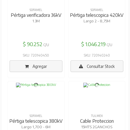
SOFAMEL
SOFAMEL
Pértiga verificadora 36kV
Pértiga telescopica 420kV
1.3M
Largo 2 - 8,75M
$ 90.252
$ 1.046.219
C/U
C/U
SKU: 720140450
SKU: 720140240
Agregar
Consultar Stock
SOFAMEL
TULMEX
Pértiga telescopica 380kV
Cable Proteccion
Largo 1,700 - 6M
15MTS 2GANCHOS