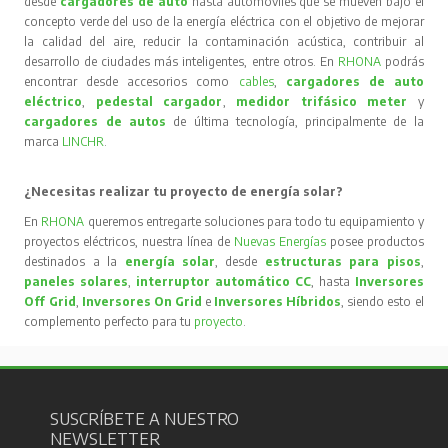
desde
cargadores de auto
hasta automóviles que se mueven bajo el
concepto verde del uso de la energía eléctrica con el objetivo de mejorar
la calidad del aire, reducir la contaminación acústica, contribuir al
desarrollo de ciudades más inteligentes, entre otros. En
RHONA
podrás
encontrar desde accesorios como
cables
,
cargadores de auto
eléctrico
,
pedestal cargador
,
medidor trifásico meter
y
cargadores de autos
de última tecnología, principalmente de la
marca
LINCHR
.
¿Necesitas realizar tu proyecto de energía solar?
En
RHONA
queremos entregarte soluciones para todo tu equipamiento y
proyectos eléctricos, nuestra línea de
Nuevas Energías
posee productos
destinados a la
energía solar
, desde
estructuras para pisos
,
paneles solares
,
interruptor automático CC
, hasta
Inversores
Off Grid
,
Inversores On Grid
e
Inversores Híbridos
, siendo esto el
complemento perfecto para tu
proyecto
.
SUSCRÍBETE A NUESTRO
NEWSLETTER