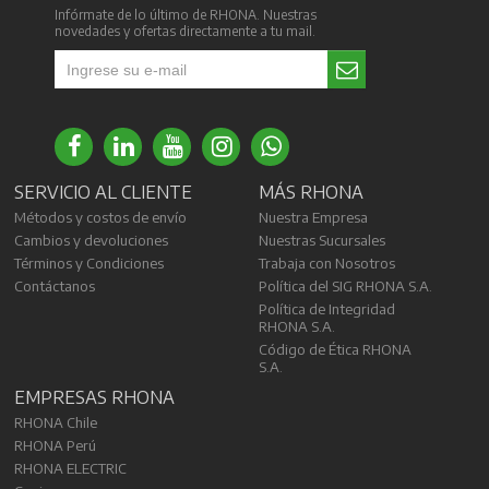
Infórmate de lo último de RHONA. Nuestras
novedades y ofertas directamente a tu mail.
SERVICIO AL CLIENTE
MÁS RHONA
Métodos y costos de envío
Nuestra Empresa
Cambios y devoluciones
Nuestras Sucursales
Términos y Condiciones
Trabaja con Nosotros
Contáctanos
Política del SIG RHONA S.A.
Política de Integridad
RHONA S.A.
Código de Ética RHONA
S.A.
EMPRESAS RHONA
RHONA Chile
RHONA Perú
RHONA ELECTRIC