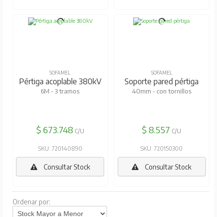
SOFAMEL
SOFAMEL
Pértiga acoplable 380kV
Soporte pared pértiga
6M - 3 tramos
40mm - con tornillos
$ 673.748
$ 8.557
C/U
C/U
SKU: 720140890
SKU: 720150300
Consultar Stock
Consultar Stock
Ordenar por: