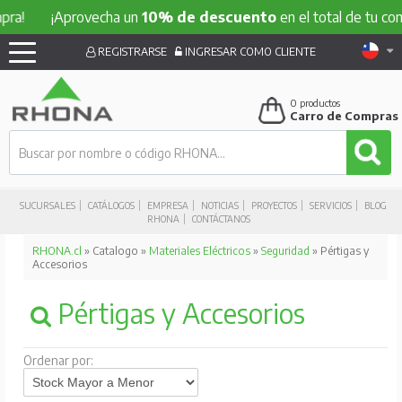
¡Aprovecha un
10% de descuento
en el total de tu compra
REGISTRARSE
INGRESAR COMO CLIENTE
0
productos
Carro de Compras
SUCURSALES
CATÁLOGOS
EMPRESA
NOTICIAS
PROYECTOS
SERVICIOS
BLOG
RHONA
CONTÁCTANOS
RHONA.cl
» Catalogo »
Materiales Eléctricos
»
Seguridad
» Pértigas y
Accesorios
Pértigas y Accesorios
Ordenar por: