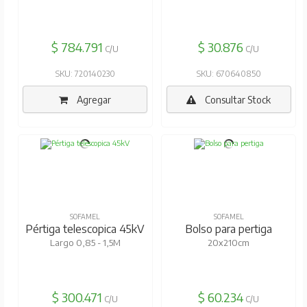
$ 784.791
$ 30.876
C/U
C/U
SKU: 720140230
SKU: 670640850
Agregar
Consultar Stock
SOFAMEL
SOFAMEL
Pértiga telescopica 45kV
Bolso para pertiga
Largo 0,85 - 1,5M
20x210cm
$ 300.471
$ 60.234
C/U
C/U