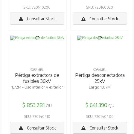
SKU: 720140200
SKU: 720160020
Consultar Stock
Consultar Stock
SOFAMEL
SOFAMEL
Pértiga extractora de
Pértiga desconectadora
fusibles 36kV
25kV
1,72M - Uso interior y exterior
Largo 1,07M
$ 853.281
$ 641.390
C/U
C/U
SKU: 720140410
SKU: 720140400
Consultar Stock
Consultar Stock