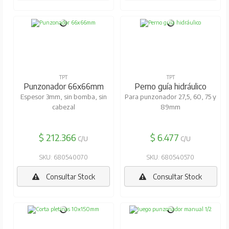
TPT
TPT
Punzonador 66x66mm
Perno guía hidráulico
Espesor 3mm, sin bomba, sin
Para punzonador 27,5, 60, 75 y
cabezal
89mm
$ 212.366
$ 6.477
C/U
C/U
SKU: 680540070
SKU: 680540570
Consultar Stock
Consultar Stock