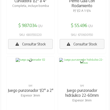
Curvadora 1/2" a 4"
Perno Guia Con
Rodamiento
Completa, incluye bomba
P/ 1/2 A 1-1/4
$ 987.034
$ 55.496
C/U
C/U
SKU: 680550220
SKU: 670600150
Consultar Stock
Consultar Stock
TPT
TPT
Juego punzonador 1/2" a 2"
Juego punzonador
hidráulico 22-60mm
Espesor 3mm
Espesor 3mm