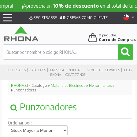
!
¡Aprovecha un
10% de descuento
en el total de tu compr
REGISTRARSE
INGRESAR COMO CLIENTE
0
productos
Carro de Compras
SUCURSALES
CATÁLOGOS
EMPRESA
NOTICIAS
PROYECTOS
SERVICIOS
BLOG
RHONA
CONTÁCTANOS
RHONA.cl
» Catalogo »
Materiales Eléctricos
»
Herramientas
»
Punzonadores
Punzonadores
Ordenar por: