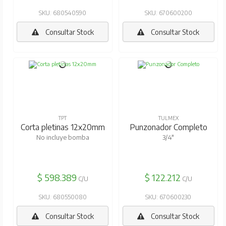
SKU: 680540590
SKU: 670600200
Consultar Stock
Consultar Stock
TPT
TULMEX
Corta pletinas 12x20mm
Punzonador Completo
No incluye bomba
3/4"
$ 598.389
$ 122.212
C/U
C/U
SKU: 680550080
SKU: 670600230
Consultar Stock
Consultar Stock