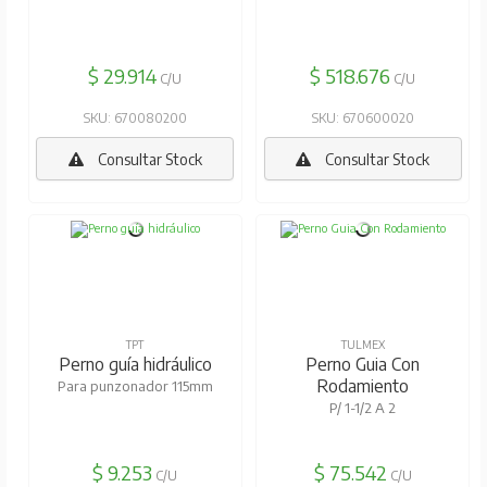
$ 29.914
$ 518.676
C/U
C/U
SKU: 670080200
SKU: 670600020
Consultar Stock
Consultar Stock
TPT
TULMEX
Perno guía hidráulico
Perno Guia Con
Rodamiento
Para punzonador 115mm
P/ 1-1/2 A 2
$ 9.253
$ 75.542
C/U
C/U