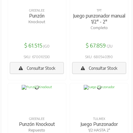
GREENLEE
TPT
Punzón
Juego punzonador manual
1/2" - 2"
Knockout
Completo
$ 61.515
$ 67.859
JGO
C/U
SKU: 670010530
SKU: 680540390
Consultar Stock
Consultar Stock
GREENLEE
TULMEX
Punzón Knockout
Juego Punzonador
Repuesto
1/2 HASTA 2"