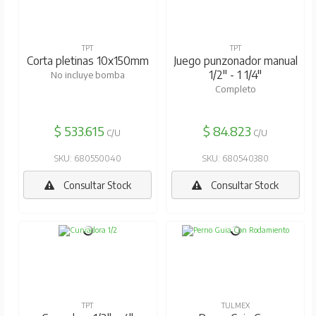
TPT
TPT
Corta pletinas 10x150mm
Juego punzonador manual
1/2" - 1 1/4"
No incluye bomba
Completo
$ 533.615
$ 84.823
C/U
C/U
SKU: 680550040
SKU: 680540380
Consultar Stock
Consultar Stock
TPT
TULMEX