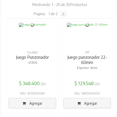
Mostrando: 1 - 25 de 33 Productos
Pagina:
1 de 2
TULMEX
TPT
Juego Punzonador
Juego punzonador 22-
60mm
41306
Espesor 3mm
$ 348.400
$ 129.548
C/U
C/U
SKU: 670600060
SKU: 680540000
Agregar
Agregar