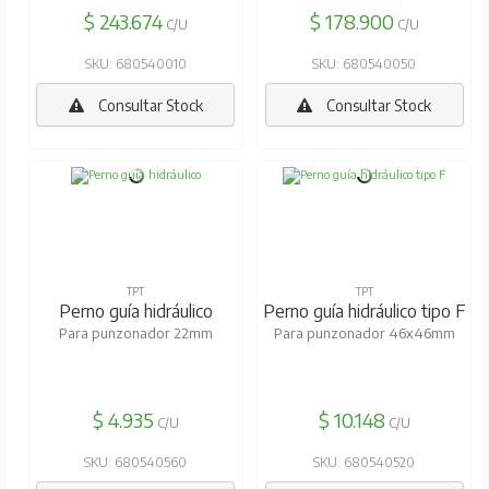
$ 243.674
$ 178.900
C/U
C/U
SKU: 680540010
SKU: 680540050
Consultar Stock
Consultar Stock
TPT
TPT
Perno guía hidráulico
Perno guía hidráulico tipo F
Para punzonador 22mm
Para punzonador 46x46mm
$ 4.935
$ 10.148
C/U
C/U
SKU: 680540560
SKU: 680540520