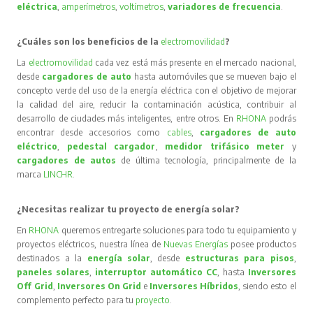
eléctrica
,
amperímetros
,
voltímetros
,
variadores de frecuencia
.
¿Cuáles son los beneficios de la
electromovilidad
?
La
electromovilidad
cada vez está más presente en el mercado nacional,
desde
cargadores de auto
hasta automóviles que se mueven bajo el
concepto verde del uso de la energía eléctrica con el objetivo de mejorar
la calidad del aire, reducir la contaminación acústica, contribuir al
desarrollo de ciudades más inteligentes, entre otros. En
RHONA
podrás
encontrar desde accesorios como
cables
,
cargadores de auto
eléctrico
,
pedestal cargador
,
medidor trifásico meter
y
cargadores de autos
de última tecnología, principalmente de la
marca
LINCHR
.
¿Necesitas realizar tu proyecto de energía solar?
En
RHONA
queremos entregarte soluciones para todo tu equipamiento y
proyectos eléctricos, nuestra línea de
Nuevas Energías
posee productos
destinados a la
energía solar
, desde
estructuras para pisos
,
paneles solares
,
interruptor automático CC
, hasta
Inversores
Off Grid
,
Inversores On Grid
e
Inversores Híbridos
, siendo esto el
complemento perfecto para tu
proyecto
.