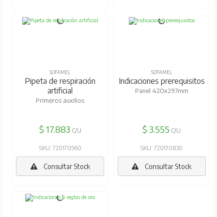
SOFAMEL
SOFAMEL
Pipeta de respiración
Indicaciones prerequisitos
artificial
Panel 420x297mm
Primeros auxilios
$ 17.883
$ 3.555
C/U
C/U
SKU: 720170560
SKU: 720170830
Consultar Stock
Consultar Stock