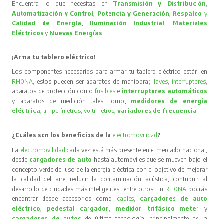
Encuentra lo que necesitas en
Transmisión y Distribución
,
Automatización y Control
,
Potencia y Generación
,
Respaldo
y
Calidad de Energía
,
Iluminación Industrial
,
Materiales
Eléctricos
y
Nuevas Energías
.
¡Arma tu tablero eléctrico!
Los componentes necesarios para armar tu tablero eléctrico están en
RHONA
, estos pueden ser aparatos de maniobra;
llaves
,
interruptores
,
aparatos de protección como
fusibles
e
interruptores automáticos
y aparatos de medición tales como;
medidores de energía
eléctrica
,
amperímetros
,
voltímetros
,
variadores de frecuencia
.
¿Cuáles son los beneficios de la
electromovilidad
?
La
electromovilidad
cada vez está más presente en el mercado nacional,
desde
cargadores de auto
hasta automóviles que se mueven bajo el
concepto verde del uso de la energía eléctrica con el objetivo de mejorar
la calidad del aire, reducir la contaminación acústica, contribuir al
desarrollo de ciudades más inteligentes, entre otros. En
RHONA
podrás
encontrar desde accesorios como
cables
,
cargadores de auto
eléctrico
,
pedestal cargador
,
medidor trifásico meter
y
cargadores de autos
de última tecnología, principalmente de la