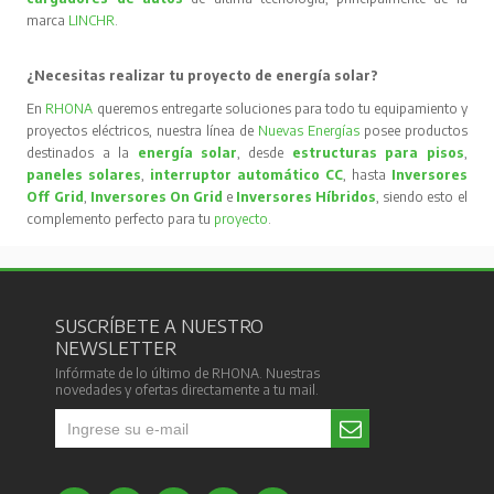
marca
LINCHR
.
¿Necesitas realizar tu proyecto de energía solar?
En
RHONA
queremos entregarte soluciones para todo tu equipamiento y
proyectos eléctricos, nuestra línea de
Nuevas Energías
posee productos
destinados a la
energía solar
, desde
estructuras para pisos
,
paneles solares
,
interruptor automático CC
, hasta
Inversores
Off Grid
,
Inversores On Grid
e
Inversores Híbridos
, siendo esto el
complemento perfecto para tu
proyecto
.
SUSCRÍBETE A NUESTRO
NEWSLETTER
Infórmate de lo último de RHONA. Nuestras
novedades y ofertas directamente a tu mail.