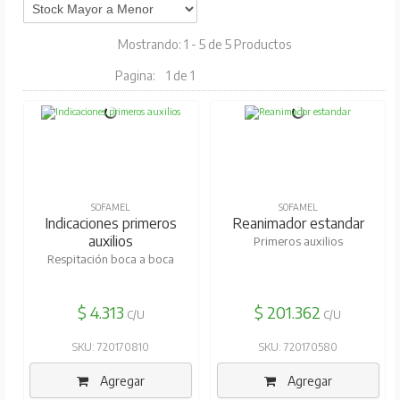
Mostrando: 1 - 5 de 5 Productos
Pagina:
1 de 1
SOFAMEL
SOFAMEL
Indicaciones primeros
Reanimador estandar
auxilios
Primeros auxilios
Respitación boca a boca
$ 4.313
$ 201.362
C/U
C/U
SKU: 720170810
SKU: 720170580
Agregar
Agregar