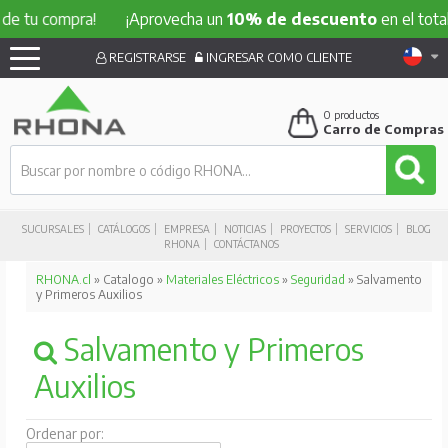
 compra!
¡Aprovecha un
10% de descuento
en el total de t
REGISTRARSE
INGRESAR COMO CLIENTE
0
productos
Carro de Compras
SUCURSALES
CATÁLOGOS
EMPRESA
NOTICIAS
PROYECTOS
SERVICIOS
BLOG
RHONA
CONTÁCTANOS
RHONA.cl
» Catalogo »
Materiales Eléctricos
»
Seguridad
» Salvamento
y Primeros Auxilios
Salvamento y Primeros
Auxilios
Ordenar por: