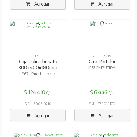
Agregar
Agregar
DSE
ABL SURSUM
Caja policarbonato
Caja Partidor
300x400x180mm
IP55 EMBUTIDA
IP67 - Puerta opaca
$ 124.410
$ 6.446
C/U
C/U
SKU: 600510210
SKU: 270010170
Agregar
Agregar