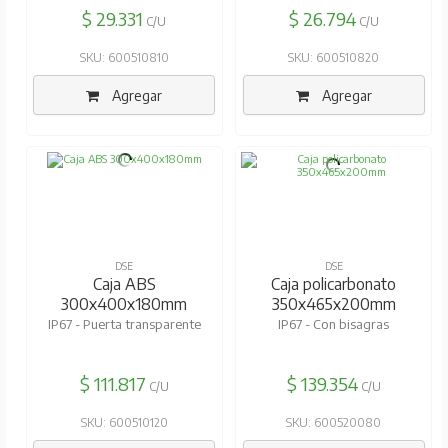
$ 29.331
$ 26.794
C/U
C/U
SKU: 600510810
SKU: 600510820
Agregar
Agregar
DSE
DSE
Caja ABS
Caja policarbonato
300x400x180mm
350x465x200mm
IP67 - Puerta transparente
IP67 - Con bisagras
$ 111.817
$ 139.354
C/U
C/U
SKU: 600510120
SKU: 600520080