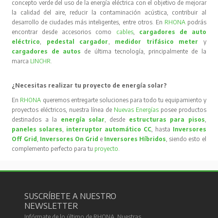
concepto verde del uso de la energía eléctrica con el objetivo de mejorar
la calidad del aire, reducir la contaminación acústica, contribuir al
desarrollo de ciudades más inteligentes, entre otros. En
RHONA
podrás
encontrar desde accesorios como
cables
,
cargadores de auto
eléctrico
,
pedestal cargador
,
medidor trifásico meter
y
cargadores de autos
de última tecnología, principalmente de la
marca
LINCHR
.
¿Necesitas realizar tu proyecto de energía solar?
En
RHONA
queremos entregarte soluciones para todo tu equipamiento y
proyectos eléctricos, nuestra línea de
Nuevas Energías
posee productos
destinados a la
energía solar
, desde
estructuras para pisos
,
paneles solares
,
interruptor automático CC
, hasta
Inversores
Off Grid
,
Inversores On Grid
e
Inversores Híbridos
, siendo esto el
complemento perfecto para tu
proyecto
.
SUSCRÍBETE A NUESTRO
NEWSLETTER
Infórmate de lo último de RHONA. Nuestras