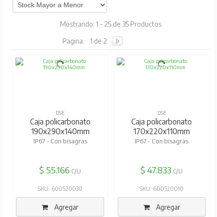
Mostrando: 1 - 25 de 35 Productos
Pagina:
1 de 2
DSE
DSE
Caja policarbonato
Caja policarbonato
190x290x140mm
170x220x110mm
IP67 - Con bisagras
IP67 - Con bisagras
$ 55.166
$ 47.833
C/U
C/U
SKU: 600520030
SKU: 600520010
Agregar
Agregar