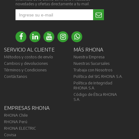
novedades y ofertas directamente a tu mail.
SERVICIO AL CLIENTE
MÁS RHONA
Métodos y costos de envío
Nuestra Empresa
Cambios y devoluciones
Nuestras Sucursales
Términos y Condiciones
Trabaja con Nosotros
Contáctanos
Política del SIG RHONA S.A.
Política de Integridad
RHONA S.A.
Código de Ética RHONA
S.A.
EMPRESAS RHONA
RHONA Chile
RHONA Perú
RHONA ELECTRIC
Covisa