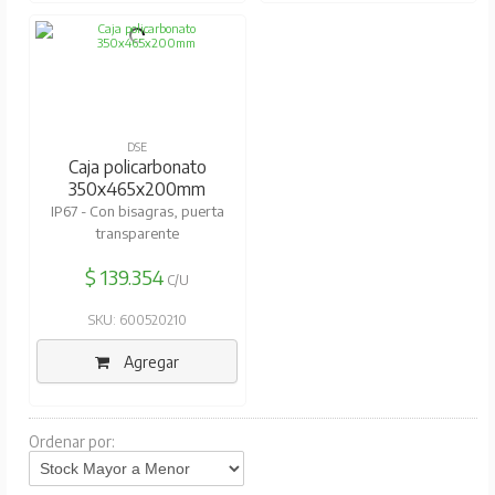
DSE
Caja policarbonato
350x465x200mm
IP67 - Con bisagras, puerta
transparente
$ 139.354
C/U
SKU: 600520210
Agregar
Ordenar por: