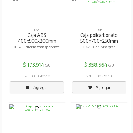
DSE
DSE
Caja ABS
Caja policarbonato
400x500x200mm
500x700x250mm
IP67 - Puerta transparente
IP67 - Con bisagras
$ 173.914
$ 358.564
C/U
C/U
SKU: 600510140
SKU: 600520110
Agregar
Agregar