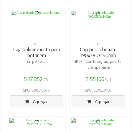
DSE
DSE
Caja policarbonato para
Caja policarbonato
botonera
190x290x140mm
Sin perforar
IP67 - Con bisagras, puerta
transparente
$ 17.852
$ 55.166
C/U
C/U
SKU: 600510670
SKU: 600520150
Agregar
Agregar