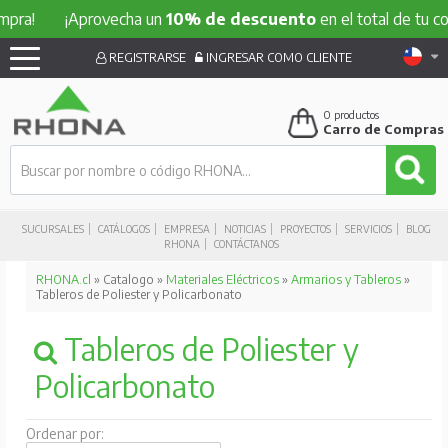
¡Aprovecha un
10% de descuento
en el total de tu compra
REGISTRARSE
INGRESAR COMO CLIENTE
0
productos
Carro de Compras
SUCURSALES
CATÁLOGOS
EMPRESA
NOTICIAS
PROYECTOS
SERVICIOS
BLOG
RHONA
CONTÁCTANOS
RHONA.cl
» Catalogo »
Materiales Eléctricos
»
Armarios y Tableros
»
Tableros de Poliester y Policarbonato
Tableros de Poliester y
Policarbonato
Ordenar por: