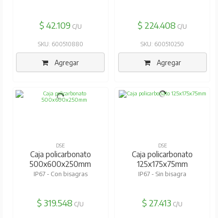
$ 42.109
$ 224.408
C/U
C/U
SKU: 600510880
SKU: 600510250
Agregar
Agregar
DSE
DSE
Caja policarbonato
Caja policarbonato
500x600x250mm
125x175x75mm
IP67 - Con bisagras
IP67 - Sin bisagra
$ 319.548
$ 27.413
C/U
C/U