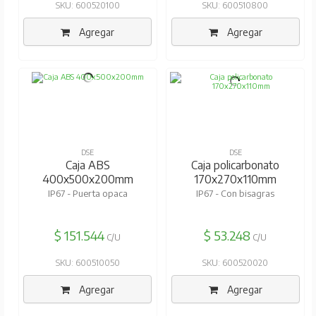
SKU: 600520100
SKU: 600510800
Agregar
Agregar
DSE
DSE
Caja ABS
Caja policarbonato
400x500x200mm
170x270x110mm
IP67 - Puerta opaca
IP67 - Con bisagras
$ 151.544
$ 53.248
C/U
C/U
SKU: 600510050
SKU: 600520020
Agregar
Agregar