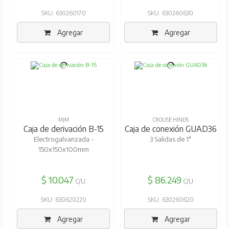
SKU: 630260170
SKU: 630260630
Agregar
Agregar
MJM
CROUSE HINDS
Caja de derivación B-15
Caja de conexión GUAD36
Electrogalvanzada -
3 Salidas de 1"
150x150x100mm
$ 10.047
$ 86.249
C/U
C/U
SKU: 630620220
SKU: 630260620
Agregar
Agregar