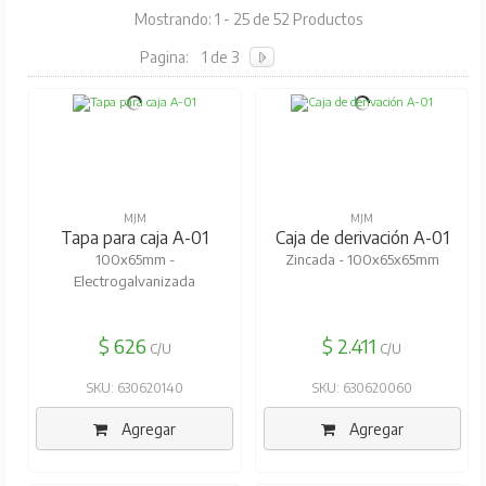
Mostrando: 1 - 25 de 52 Productos
Pagina:
1 de 3
MJM
MJM
Tapa para caja A-01
Caja de derivación A-01
100x65mm -
Zincada - 100x65x65mm
Electrogalvanizada
$ 626
$ 2.411
C/U
C/U
SKU: 630620140
SKU: 630620060
Agregar
Agregar