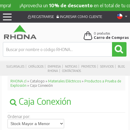
!
¡Aprovecha un
10% de descuento
en el total de tu compra
REGISTRARSE
INGRESAR COMO CLIENTE
0
productos
Carro de Compras
SUCURSALES
CATÁLOGOS
EMPRESA
NOTICIAS
PROYECTOS
SERVICIOS
BLOG
RHONA
CONTÁCTANOS
RHONA.cl
» Catalogo »
Materiales Eléctricos
»
Productos a Prueba de
Explosión
» Caja Conexión
Caja Conexión
Ordenar por: