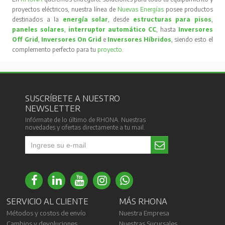
proyectos eléctricos, nuestra línea de
Nuevas Energías
posee productos
destinados a la
energía solar
, desde
estructuras para pisos
,
paneles solares
,
interruptor automático CC
, hasta
Inversores
Off Grid
,
Inversores On Grid
e
Inversores Híbridos
, siendo esto el
complemento perfecto para tu
proyecto
.
SUSCRÍBETE A NUESTRO
NEWSLETTER
Infórmate de lo último de RHONA. Nuestras
novedades y ofertas directamente a tu mail.
SERVICIO AL CLIENTE
MÁS RHONA
Métodos y costos de envío
Nuestra Empresa
Cambios y devoluciones
Nuestras Sucursales