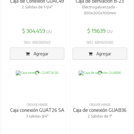
Caja de Conexión GUAC49
Caja de derivación B-23
2 Salidas de 1-1/4"
Electrogalvanzada -
300x200x100mm
$ 304.459
$ 19.639
C/U
C/U
SKU: 630260140
SKU: 630620260
Agregar
Agregar
CROUSE HINDS
CROUSE HINDS
Caja conexión GUAT26 SA
Caja de conexión GUAB36
3 salidas 3/4"
2 Salidas de 1"