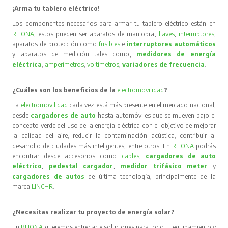
¡Arma tu tablero eléctrico!
Los componentes necesarios para armar tu tablero eléctrico están en
RHONA
, estos pueden ser aparatos de maniobra;
llaves
,
interruptores
,
aparatos de protección como
fusibles
e
interruptores automáticos
y aparatos de medición tales como;
medidores de energía
eléctrica
,
amperímetros
,
voltímetros
,
variadores de frecuencia
.
¿Cuáles son los beneficios de la
electromovilidad
?
La
electromovilidad
cada vez está más presente en el mercado nacional,
desde
cargadores de auto
hasta automóviles que se mueven bajo el
concepto verde del uso de la energía eléctrica con el objetivo de mejorar
la calidad del aire, reducir la contaminación acústica, contribuir al
desarrollo de ciudades más inteligentes, entre otros. En
RHONA
podrás
encontrar desde accesorios como
cables
,
cargadores de auto
eléctrico
,
pedestal cargador
,
medidor trifásico meter
y
cargadores de autos
de última tecnología, principalmente de la
marca
LINCHR
.
¿Necesitas realizar tu proyecto de energía solar?
En
RHONA
queremos entregarte soluciones para todo tu equipamiento y