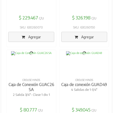
$ 229.467
$ 326.198
C/U
C/U
SKU: 630260070
SKU: 630260150
Agregar
Agregar
CROUSE HINDS
CROUSE HINDS
Caja de Conexión GUAC26
Caja de conexión GUAD49
SA
4 Salidas de 1-1/4"
2 Salida 3/4"- Clase 1 div 1
$ 80.777
$ 349.045
C/U
C/U