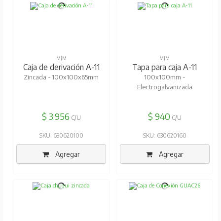
MJM
MJM
Caja de derivación A-11
Tapa para caja A-11
Zincada - 100x100x65mm
100x100mm -
Electrogalvanizada
$ 3.956
$ 940
C/U
C/U
SKU: 630620100
SKU: 630620160
Agregar
Agregar