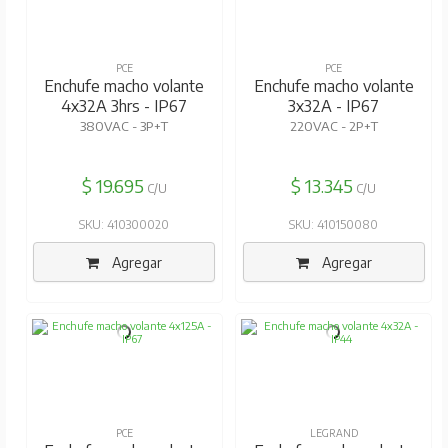
PCE
PCE
Enchufe macho volante
Enchufe macho volante
4x32A 3hrs - IP67
3x32A - IP67
380VAC - 3P+T
220VAC - 2P+T
$ 19.695
$ 13.345
C/U
C/U
SKU: 410300020
SKU: 410150080
Agregar
Agregar
PCE
LEGRAND