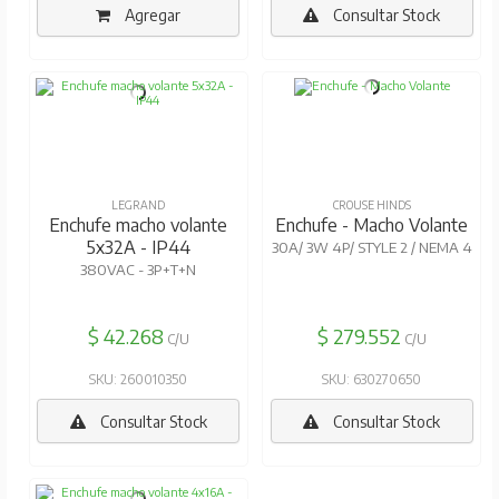
Agregar
Consultar Stock
LEGRAND
CROUSE HINDS
Enchufe macho volante
Enchufe - Macho Volante
5x32A - IP44
30A/ 3W 4P/ STYLE 2 / NEMA 4
380VAC - 3P+T+N
$ 42.268
$ 279.552
C/U
C/U
SKU: 260010350
SKU: 630270650
Consultar Stock
Consultar Stock