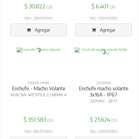
$ 30.822
$ 6.401
C/U
C/U
SKU: 260010340
SKU: 260010290
Agregar
Agregar
CROUSE HINDS
LEGRAND
Enchufe - Macho Volante
Enchufe macho volante
3x16A - IP67
60A/ 3W 4P/ STYLE 2 / NEMA 4
220VAC - 2P+T
$ 351.583
$ 25.624
C/U
C/U
SKU: 630270640
SKU: 260010300