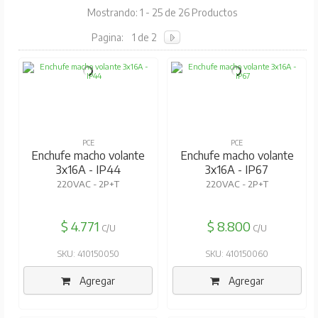
Mostrando: 1 - 25 de 26 Productos
Pagina:
1 de 2
PCE
PCE
Enchufe macho volante
Enchufe macho volante
3x16A - IP44
3x16A - IP67
220VAC - 2P+T
220VAC - 2P+T
$ 4.771
$ 8.800
C/U
C/U
SKU: 410150050
SKU: 410150060
Agregar
Agregar