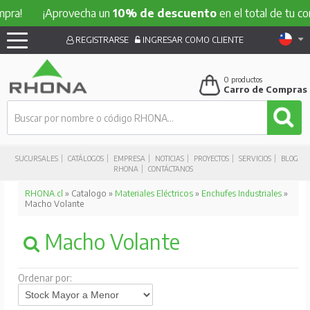
¡Aprovecha un
10% de descuento
en el total de tu compra!
REGISTRARSE
INGRESAR COMO CLIENTE
0
productos
Carro de Compras
SUCURSALES
CATÁLOGOS
EMPRESA
NOTICIAS
PROYECTOS
SERVICIOS
BLOG
RHONA
CONTÁCTANOS
RHONA.cl
» Catalogo »
Materiales Eléctricos
»
Enchufes Industriales
»
Macho Volante
Macho Volante
Ordenar por: